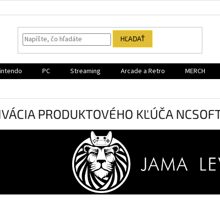
HĽADAŤ
intendo
PC
Streaming
Arcade a Retro
MERCH
IVÁCIA PRODUKTOVÉHO KĽÚČA NCSOF