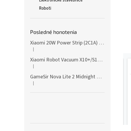
Elektronické stavebnice
Roboti
Posledné honotenia
Xiaomi 20W Power Strip (2C1A) EU
|
Hodnotenie produktu je 5 z 5 hviezdičiek.
Xiaomi Robot Vacuum X10+/S10+/X10/X20+ Side Brush
|
Hodnotenie produktu je 5 z 5 hviezdičiek.
GameSir Nova Lite 2 Midnight Gray
|
Hodnotenie produktu je 5 z 5 hviezdičiek.