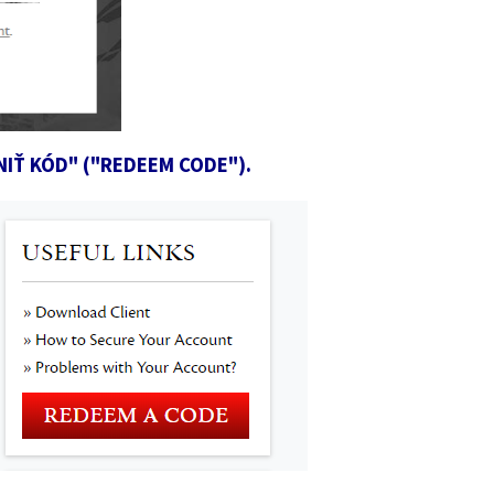
ATNIŤ KÓD" ("REDEEM CODE").