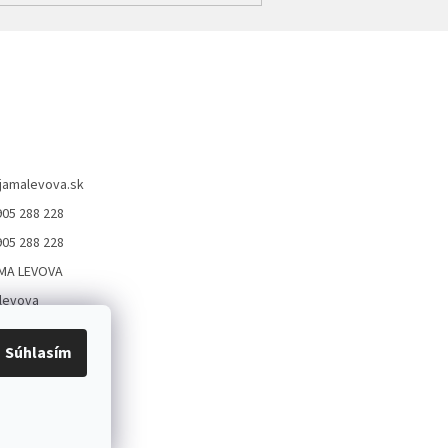
jamalevova.sk
905 288 228
905 288 228
MA LEVOVA
levova
Levova
Súhlasím
05288228