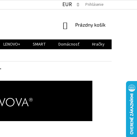
EUR
Prihlásenie
NÁKUPNÝ
Prázdny košík
KOŠÍK
LENOVO+
SMART
Domácnosť
Hračky
T