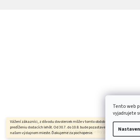
Z
á
p
ä
t
i
e
Tento web p
vyjadrujete s
Vážení zákazníci, z dôvodu dovoleniek môže v tomto období dochádzať ku
predĺženiu dodacích lehôt. Od 30.7. do 10.8. bude pozastavený aj osobný odber na
Nastaven
Copyright 2026
JAMA LEVOVA
. Všetky práva vyhradené.
našom výdajnom mieste. Ďakujeme za pochopenie.