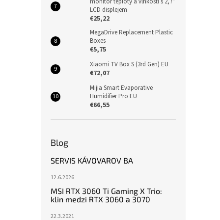
monitor teploty a vlhkosti s 2,7"
LCD displejem
€25,22
MegaDrive Replacement Plastic
Boxes
€5,75
Xiaomi TV Box S (3rd Gen) EU
€72,07
Mijia Smart Evaporative
Humidifier Pro EU
€66,55
Blog
SERVIS KÁVOVAROV BA
12.6.2026
MSI RTX 3060 Ti Gaming X Trio:
klin medzi RTX 3060 a 3070
22.3.2021