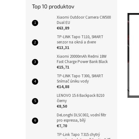
Top 10 produktov
Xiaomi Outdoor Camera CW500
Dual EU
€63,89
TP-LINK Tapo T110, SMART
senzor na okná a dvere
€13,31
Xiaomi 20000mAh Redmi 18W
Fast Charge Power Bank Black
€15,71
TP-LINK Tapo T300, SMART
Snímač úniku vody
€14,88
LENOVO 15.6 Backpack B210
čierny
€8,50
DeLonghi DLSC002, vodní filtr
pro espressa, bílý
€7,70
TP-Link Tapo T315 chytrý