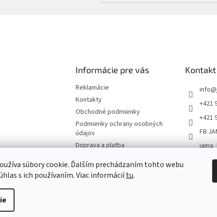
Informácie pre vás
Kontakt
Reklamácie
info
@
Kontakty
+421 
Obchodné podmienky
+421 
Podmienky ochrany osobných
FB JA
údajov
Doprava a platba
jama_
Jama
oužíva súbory cookie. Ďalším prechádzaním tohto webu
+4219
úhlas s ich používaním. Viac informácií
tu
.
ie