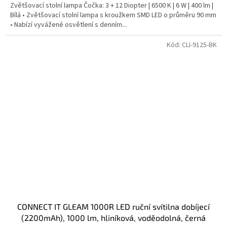
Zvětšovací stolní lampa Čočka: 3 + 12 Diopter | 6500 K | 6 W | 400 lm |
Bílá • Zvětšovací stolní lampa s kroužkem SMD LED o průměru 90 mm
• Nabízí vyvážené osvětlení s denním...
Kód:
CLI-9125-BK
CONNECT IT GLEAM 1000R LED ruční svítilna dobíjecí
(2200mAh), 1000 lm, hliníková, voděodolná, černá