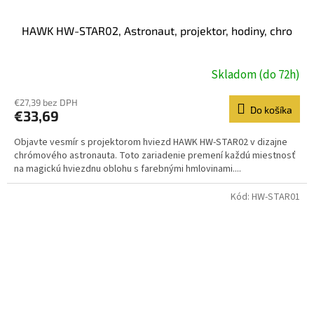
HAWK HW-STAR02, Astronaut, projektor, hodiny, chro
Skladom (do 72h)
€27,39 bez DPH
Do košíka
€33,69
Objavte vesmír s projektorom hviezd HAWK HW-STAR02 v dizajne
chrómového astronauta. Toto zariadenie premení každú miestnosť
na magickú hviezdnu oblohu s farebnými hmlovinami....
Kód:
HW-STAR01