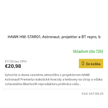
HAWK HW-STAR01, Astronaut, projektor a BT repro, b
Skladom (do 72h)
€17,06 bez DPH
Do košíka
€20,98
Vytvorte si doma vesmírnu atmosféru s projektorom HAWK
Astronaut! Premieta realistické hviezdy a hmloviny na strop a vďaka
vstavanému Bluetooth reproduktoru prehráva vašu...
Kód:
KAT00129