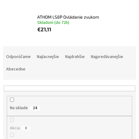
ATHOM LS8P Ovládanie zvukom
Skladom (do 72h)
€21,11
R
a
Odporúčame
Najlacnejšie
Najdrahšie
Najpredávanejšie
d
e
Abecedne
n
i
e
p
r
Na sklade
14
o
d
u
Akcia
0
k
t