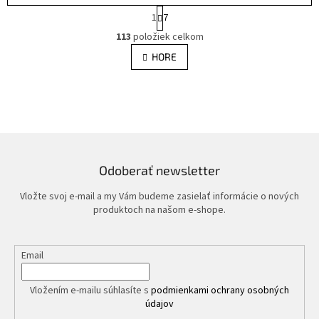
S
1
7
t
O
r
113
položiek celkom
v
á
l
HORE
n
á
k
d
o
v
a
a
c
n
i
i
e
e
p
r
Odoberať newsletter
v
k
Vložte svoj e-mail a my Vám budeme zasielať informácie o nových
y
produktoch na našom e-shope.
v
ý
p
Email
i
s
u
Vložením e-mailu súhlasíte s
podmienkami ochrany osobných
údajov