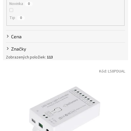
Novinka
0
o
v
Tip
0
Cena
Značky
Zobrazených položiek:
113
V
Kód:
LS8PDUAL
ý
p
i
s
p
r
o
d
u