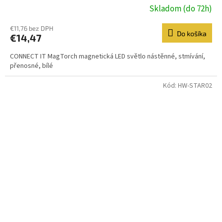
Skladom (do 72h)
€11,76 bez DPH
Do košíka
€14,47
CONNECT IT MagTorch magnetická LED světlo nástěnné, stmívání,
přenosné, bílé
Kód:
HW-STAR02