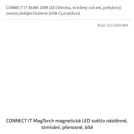
CONNECT IT BLINK 200R LED čelovka, 4 režimy svícení, pohybový
senzor,dobíjecí baterie (USB-C),oranžová
Kód:
CLI-1030-WH
CONNECT IT MagTorch magnetická LED světlo nástěnné,
stmívání, přenosné, bílé