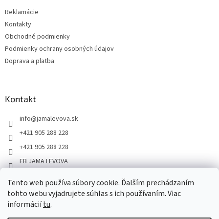
Reklamácie
Kontakty
Obchodné podmienky
Podmienky ochrany osobných údajov
Doprava a platba
Kontakt
info
@
jamalevova.sk
+421 905 288 228
+421 905 288 228
FB JAMA LEVOVA
jama_levova
Tento web používa súbory cookie. Ďalším prechádzaním
JamaLevova
tohto webu vyjadrujete súhlas s ich používaním. Viac
+421905288228
informácií
tu
.