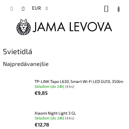
Prejsť
NÁKUP
na
EUR
obsah
KOŠÍK
Svietidlá
Najpredávanejšie
TP-LINK Tapo L630, Smart Wi-Fi LED GU10, 350lm
Skladom (do 24h)
(4 ks)
€9,85
Xiaomi Night Light 3 GL
Skladom (do 24h)
(4 ks)
€12,78