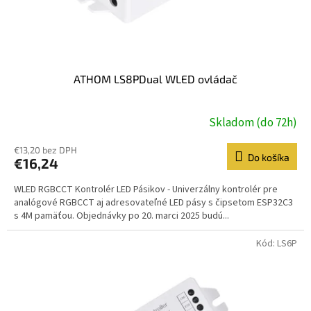
k
t
o
v
ATHOM LS8PDual WLED ovládač
Skladom (do 72h)
€13,20 bez DPH
Do košíka
€16,24
WLED RGBCCT Kontrolér LED Pásikov - Univerzálny kontrolér pre
analógové RGBCCT aj adresovateľné LED pásy s čipsetom ESP32C3
s 4M pamäťou. Objednávky po 20. marci 2025 budú...
Kód:
LS6P