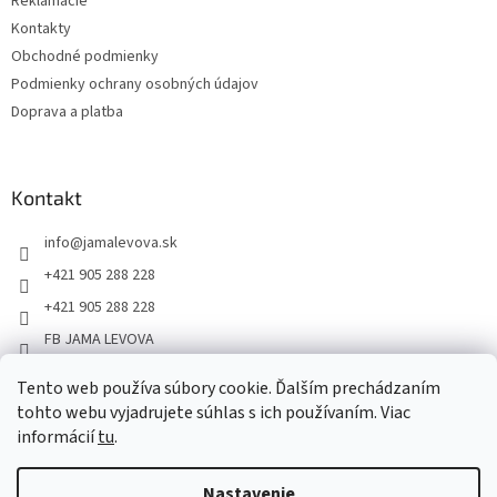
Reklamácie
Kontakty
Obchodné podmienky
Podmienky ochrany osobných údajov
Doprava a platba
Kontakt
info
@
jamalevova.sk
+421 905 288 228
+421 905 288 228
FB JAMA LEVOVA
jama_levova
Tento web používa súbory cookie. Ďalším prechádzaním
JamaLevova
tohto webu vyjadrujete súhlas s ich používaním. Viac
+421905288228
informácií
tu
.
Nastavenie