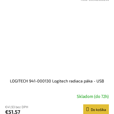
5
hviezdičiek.
LOGITECH 941-000130 Logitech radiaca páka - USB
Skladom (do 72h)
€41,93 bez DPH
Do košíka
€51,57