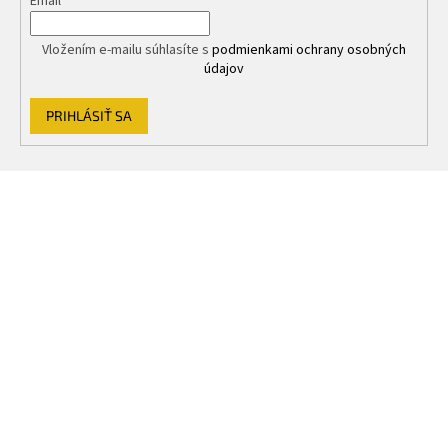
Email
v
ý
p
Vložením e-mailu súhlasíte s
podmienkami ochrany osobných
i
údajov
s
u
PRIHLÁSIŤ SA
Z
á
p
ä
t
i
e