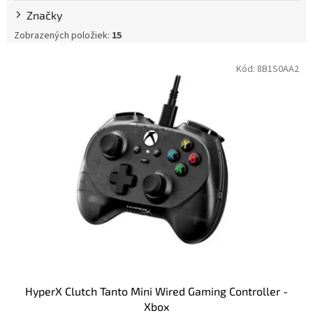
Značky
Zobrazených položiek:
15
V
Kód:
8B1S0AA2
ý
p
i
s
p
r
o
d
u
k
t
o
v
HyperX Clutch Tanto Mini Wired Gaming Controller -
Xbox