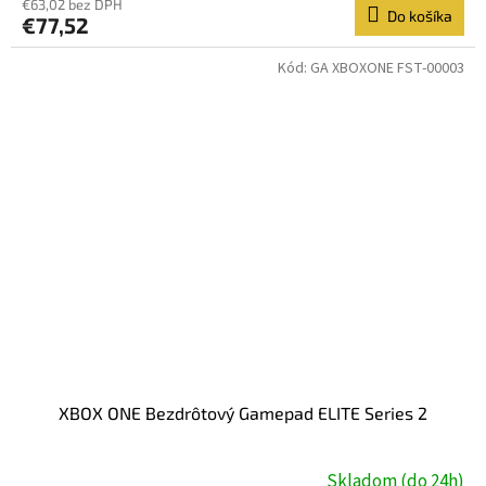
produktu
€63,02 bez DPH
Do košíka
€77,52
je
5,0
z
Kód:
GA XBOXONE FST-00003
5
hviezdičiek.
XBOX ONE Bezdrôtový Gamepad ELITE Series 2
Skladom (do 24h)
Priemerné