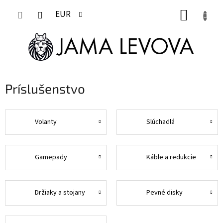
Prejsť
NÁKUP
na
EUR
obsah
KOŠÍK
Príslušenstvo
Volanty
Slúchadlá
Gamepady
Káble a redukcie
Držiaky a stojany
Pevné disky