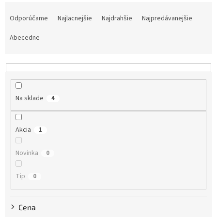
R
a
Odporúčame
Najlacnejšie
Najdrahšie
Najpredávanejšie
d
e
Abecedne
n
i
e
p
r
Na sklade
4
o
d
u
Akcia
1
k
t
Novinka
0
o
v
Tip
0
Cena