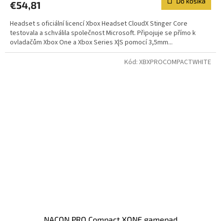
Do košíka
€54,81
Headset s oficiální licencí Xbox Headset CloudX Stinger Core
testovala a schválila společnost Microsoft. Připojuje se přímo k
ovladačům Xbox One a Xbox Series X|S pomocí 3,5mm...
Kód:
XBXPROCOMPACTWHITE
NACON PRO Compact XONE gamepad