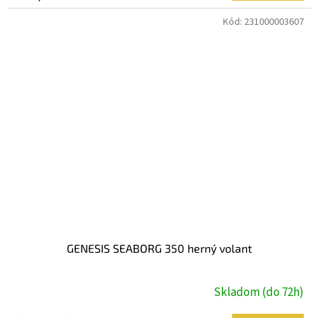
Kód:
231000003607
GENESIS SEABORG 350 herný volant
Skladom (do 72h)
Priemerné
hodnotenie