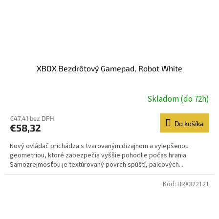
XBOX Bezdrôtový Gamepad, Robot White
Skladom (do 72h)
€47,41 bez DPH
Do košíka
€58,32
Nový ovládač prichádza s tvarovaným dizajnom a vylepšenou
geometriou, ktoré zabezpečia vyššie pohodlie počas hrania.
Samozrejmosťou je textúrovaný povrch spúští, palcových...
Kód:
HRX322121