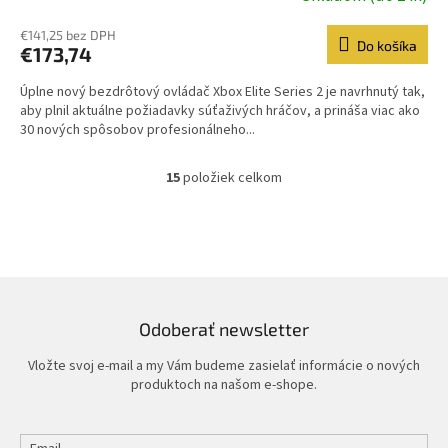
hodnotenie
produktu
€141,25 bez DPH
Do košíka
€173,74
je
5,0
Úplne nový bezdrôtový ovládač Xbox Elite Series 2 je navrhnutý tak,
z
aby plnil aktuálne požiadavky súťaživých hráčov, a prináša viac ako
5
30 nových spôsobov profesionálneho...
hviezdičiek.
15
položiek celkom
O
v
l
á
d
a
c
i
Odoberať newsletter
e
p
Vložte svoj e-mail a my Vám budeme zasielať informácie o nových
r
produktoch na našom e-shope.
v
k
y