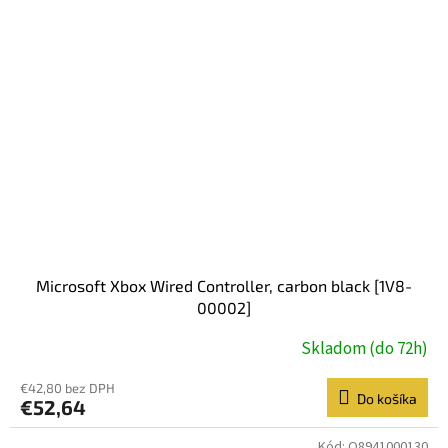
Microsoft Xbox Wired Controller, carbon black [1V8-
00002]
Skladom (do 72h)
Priemerné
hodnotenie
produktu
€42,80 bez DPH
Do košíka
€52,64
je
5,0
z
Kód:
O8941000130