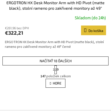
ERGOTRON HX Desk Monitor Arm with HD Pivot (matte
black), stolní rameno pro zakřivené monitory až 49"
černé
Skladom (do 24h)
€261,96 bez DPH
Do košíka
€322,21
ERGOTRON HX Desk Monitor Arm with HD Pivot (matte black), stolní
rameno pro zakřivené monitory až 49" černé
NAČÍTAŤ 18 ĎALŠÍCH
S
1
9
t
O
r
147
položiek celkom
v
á
l
HORE
n
á
k
d
o
v
a
a
c
n
i
i