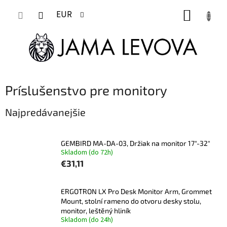
Prejsť
NÁKUP
na
EUR
obsah
KOŠÍK
Príslušenstvo pre monitory
Najpredávanejšie
GEMBIRD MA-DA-03, Držiak na monitor 17"-32"
Skladom (do 72h)
€31,11
ERGOTRON LX Pro Desk Monitor Arm, Grommet
Mount, stolní rameno do otvoru desky stolu,
monitor, leštěný hliník
Skladom (do 24h)