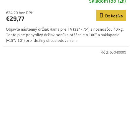
Skladom (do 72h)
€24,20 bez DPH
Do košíka
€29,77
Objavte nástenný držiak Hama pre TV (32" - 75") s nosnosťou 40 kg.
Tento plne pohyblivý držiak ponúka otáčanie o 180° a naklápanie
(+15°/-10°) pre ideálny uhol sledovania....
Kód:
65040089