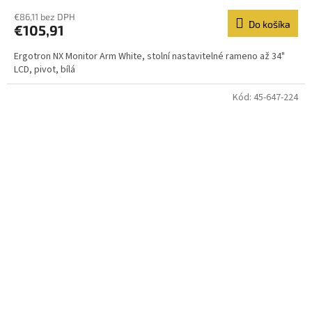
€86,11 bez DPH
Do košíka
€105,91
Ergotron NX Monitor Arm White, stolní nastavitelné rameno až 34"
LCD, pivot, bílá
Kód:
45-647-224