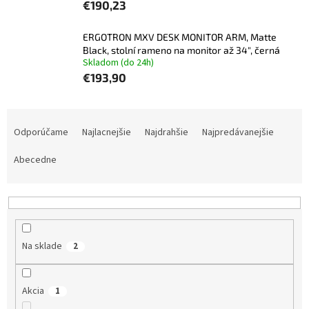
€190,23
ERGOTRON MXV DESK MONITOR ARM, Matte
Black, stolní rameno na monitor až 34", černá
Skladom (do 24h)
€193,90
R
a
Odporúčame
Najlacnejšie
Najdrahšie
Najpredávanejšie
d
e
Abecedne
n
i
e
p
r
Na sklade
2
o
d
u
Akcia
1
k