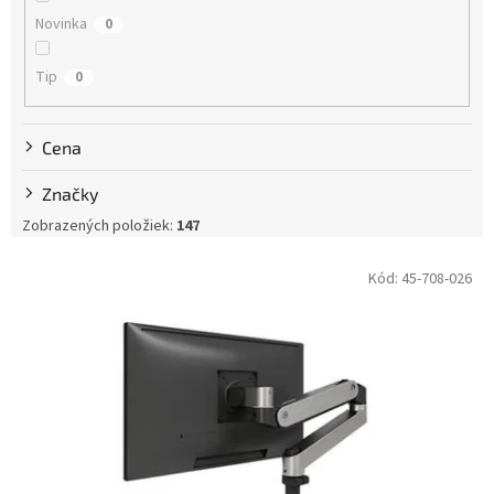
t
Novinka
0
o
v
Tip
0
Cena
Značky
Zobrazených položiek:
147
V
Kód:
45-708-026
ý
p
i
s
p
r
o
d
u