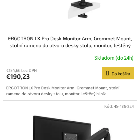
k
t
o
v
ERGOTRON LX Pro Desk Monitor Arm, Grommet Mount,
stolní rameno do otvoru desky stolu, monitor, leštěný
hliník
Skladom (do 24h)
€154,66 bez DPH
Do košíka
€190,23
ERGOTRON LX Pro Desk Monitor Arm, Grommet Mount, stolní
rameno do otvoru desky stolu, monitor, leštěný hliník
Kód:
45-486-224