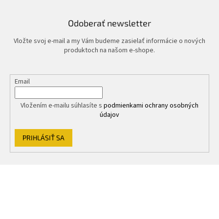
e
e
p
r
Odoberať newsletter
v
k
Vložte svoj e-mail a my Vám budeme zasielať informácie o nových
y
produktoch na našom e-shope.
v
ý
p
Email
i
s
u
Vložením e-mailu súhlasíte s
podmienkami ochrany osobných
údajov
PRIHLÁSIŤ SA
Z
á
p
ä
t