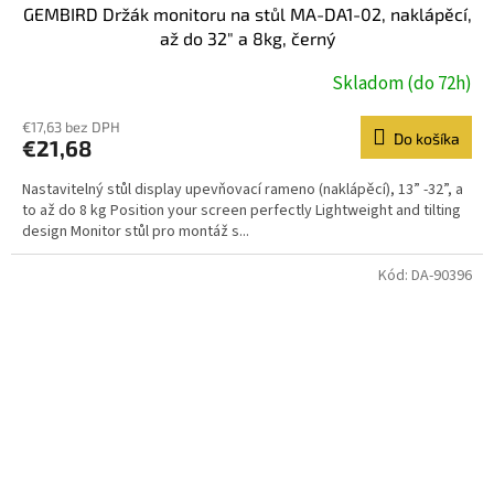
GEMBIRD Držák monitoru na stůl MA-DA1-02, naklápěcí,
až do 32" a 8kg, černý
Skladom (do 72h)
€17,63 bez DPH
Do košíka
€21,68
Nastavitelný stůl display upevňovací rameno (naklápěcí), 13” -32”, a
to až do 8 kg Position your screen perfectly Lightweight and tilting
design Monitor stůl pro montáž s...
Kód:
DA-90396