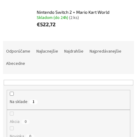
Nintendo Switch 2 + Mario Kart World
Skladom (do 24h)
(2 ks)
€522,72
R
a
Odporúčame
Najlacnejšie
Najdrahšie
Najpredávanejšie
d
e
Abecedne
n
i
e
p
r
Na sklade
1
o
d
u
Akcia
0
k
t
Novinka
0