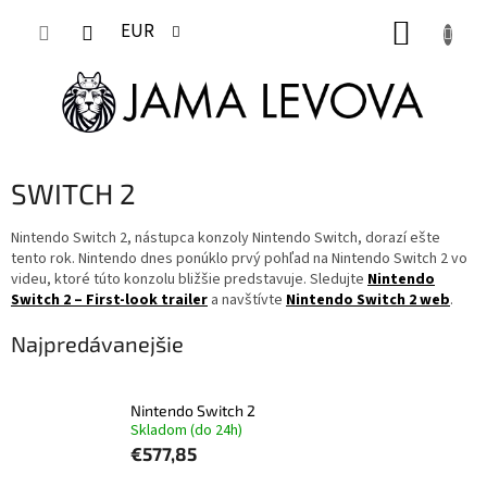
Prejsť
NÁKUP
na
EUR
obsah
KOŠÍK
SWITCH 2
Nintendo Switch 2, nástupca konzoly Nintendo Switch, dorazí ešte
tento rok. Nintendo dnes ponúklo prvý pohľad na Nintendo Switch 2 vo
videu, ktoré túto konzolu bližšie predstavuje. Sledujte
Nintendo
Switch 2 – First-look trailer
a navštívte
Nintendo Switch 2 web
.
Najpredávanejšie
Nintendo Switch 2
Skladom (do 24h)
€577,85