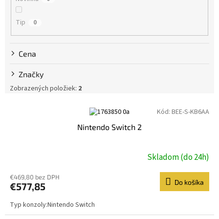
o
v
Tip
0
Cena
Značky
Zobrazených položiek:
2
V
Kód:
BEE-S-KB6AA
ý
Nintendo Switch 2
p
i
s
Skladom (do 24h)
p
r
€469,80 bez DPH
o
Do košíka
€577,85
d
u
Typ konzoly:Nintendo Switch
k