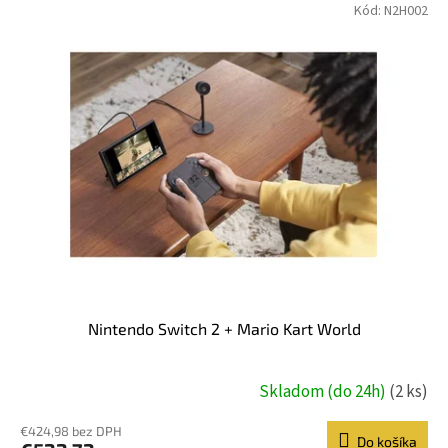
Kód:
N2H002
t
o
v
Nintendo Switch 2 + Mario Kart World
Skladom (do 24h)
(2 ks)
€424,98 bez DPH
Do košíka