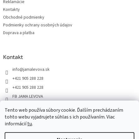
Reklamácie
Kontakty
Obchodné podmienky
Podmienky ochrany osobných údajov
Doprava a platba
Kontakt
info
@
jamalevova.sk
+421 905 288 228
+421 905 288 228
FB JAMA LEVOVA
jama_levova
Tento web používa súbory cookie. Ďalším prechádzaním
JamaLevova
tohto webu vyjadrujete súhlas s ich používaním. Viac
+421905288228
informácií
tu
.