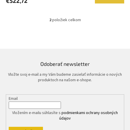
€522,72
2
položiek celkom
O
v
l
á
d
a
c
i
Odoberať newsletter
e
p
Vložte svoj e-mail a my Vám budeme zasielať informácie o nových
r
produktoch na našom e-shope.
v
k
y
Email
v
ý
p
Vložením e-mailu súhlasíte s
podmienkami ochrany osobných
i
údajov
s
u