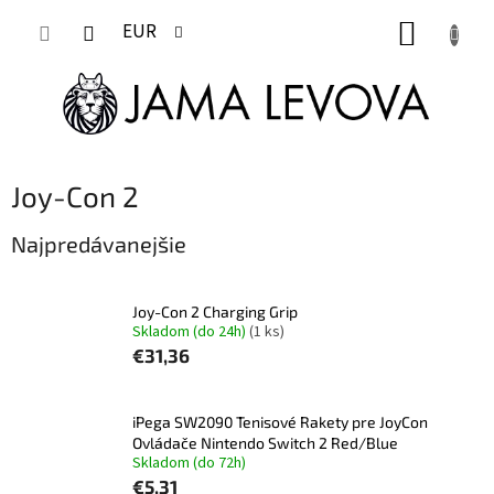
Prejsť
NÁKUP
na
EUR
obsah
KOŠÍK
Joy-Con 2
Najpredávanejšie
Joy-Con 2 Charging Grip
Skladom (do 24h)
(1 ks)
€31,36
iPega SW2090 Tenisové Rakety pre JoyCon
Ovládače Nintendo Switch 2 Red/Blue
Skladom (do 72h)
€5,31