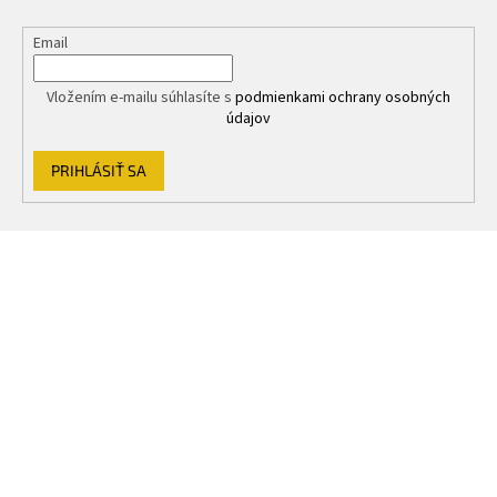
k
y
Email
v
ý
p
Vložením e-mailu súhlasíte s
podmienkami ochrany osobných
i
údajov
s
u
PRIHLÁSIŤ SA
Z
á
p
ä
t
i
e