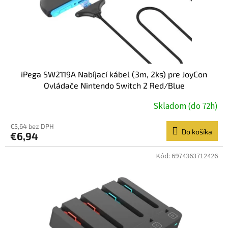
iPega SW2119A Nabíjací kábel (3m, 2ks) pre JoyCon
Ovládače Nintendo Switch 2 Red/Blue
Skladom (do 72h)
€5,64 bez DPH
Do košíka
€6,94
Kód:
6974363712426