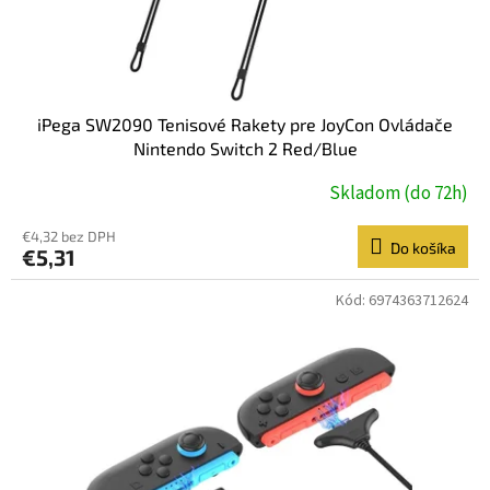
k
t
o
v
iPega SW2090 Tenisové Rakety pre JoyCon Ovládače
Nintendo Switch 2 Red/Blue
Skladom (do 72h)
€4,32 bez DPH
Do košíka
€5,31
Kód:
6974363712624