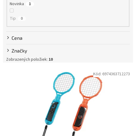
Novinka
1
o
v
Tip
0
Cena
Značky
Zobrazených položiek:
10
V
Kód:
6974363712273
ý
p
i
s
p
r
o
d
u