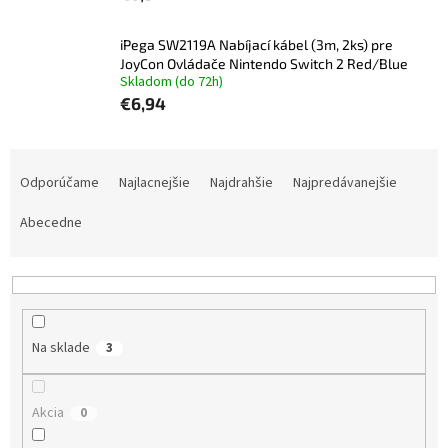
iPega SW2119A Nabíjací kábel (3m, 2ks) pre
JoyCon Ovládače Nintendo Switch 2 Red/Blue
Skladom (do 72h)
€6,94
R
a
Odporúčame
Najlacnejšie
Najdrahšie
Najpredávanejšie
d
e
Abecedne
n
i
e
p
r
Na sklade
3
o
d
u
Akcia
0
k
t