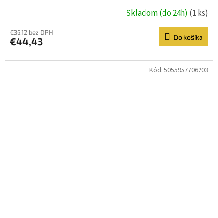
Skladom (do 24h)
(1 ks)
€36,12 bez DPH
Do košíka
€44,43
Kód:
5055957706203