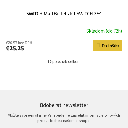
SWITCH Mad Bullets Kit SWITCH 2&1
Skladom (do 72h)
€20,53 bez DPH
Do košíka
€25,25
10
položiek celkom
O
v
l
á
d
a
c
i
Odoberať newsletter
e
p
Vložte svoj e-mail a my Vám budeme zasielať informácie o nových
r
produktoch na našom e-shope.
v