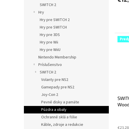
SWITCH 2
Hry
Hry pre SWITCH 2
Hry pre SWITCH
Hry pre 3DS
Pred
Hry pre Wii
Hry pre WiiU
Nintendo Membership
Príslušenstvo
SWITCH 2
Volanty pre NS2
Gamepady pre NS2
Joy-Con 2
SWIT
Pevné disky a pamäte
Wood
Púzdra a obaly
Ochranné sklá a fólie
Káble, zdroje a redukcie
€23,28