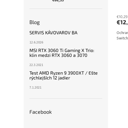
€66,55
€10,29
€12
Blog
SERVIS KÁVOVAROV BA
Ochran
Switch
12.6.2026
MSI RTX 3060 Ti Gaming X Trio:
klin medzi RTX 3060 a 3070
22.3.2021
Test AMD Ryzen 9 3900XT / Ešte
rýchlejších 12 jadier
7.1.2021
Facebook