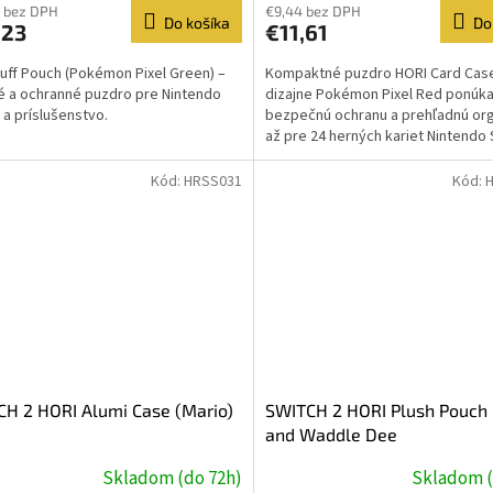
 bez DPH
€9,44 bez DPH
Do košíka
Do
,23
€11,61
uff Pouch (Pokémon Pixel Green) –
Kompaktné puzdro HORI Card Case
é a ochranné puzdro pre Nintendo
dizajne Pokémon Pixel Red ponúk
 a príslušenstvo.
bezpečnú ochranu a prehľadnú org
až pre 24 herných kariet Nintendo 
Oficiálne licencované...
Kód:
HRSS031
Kód:
H 2 HORI Alumi Case (Mario)
SWITCH 2 HORI Plush Pouch 
and Waddle Dee
Skladom (do 72h)
Skladom (