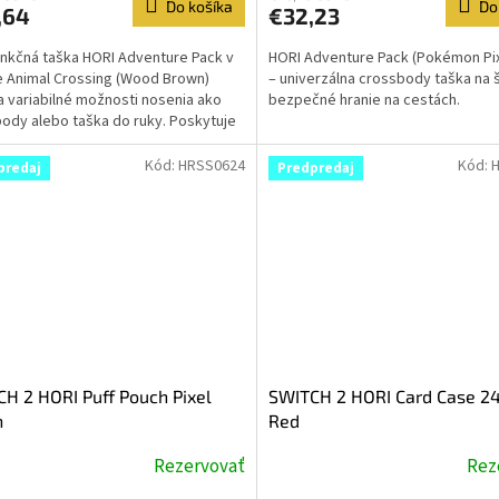
Do košíka
Do
,64
€32,23
unkčná taška HORI Adventure Pack v
HORI Adventure Pack (Pokémon Pix
e Animal Crossing (Wood Brown)
– univerzálna crossbody taška na 
 variabilné možnosti nosenia ako
bezpečné hranie na cestách.
ody alebo taška do ruky. Poskytuje
ný priestor...
Kód:
HRSS0624
Kód:
predaj
Predpredaj
H 2 HORI Puff Pouch Pixel
SWITCH 2 HORI Card Case 24
n
Red
Rezervovať
Rez