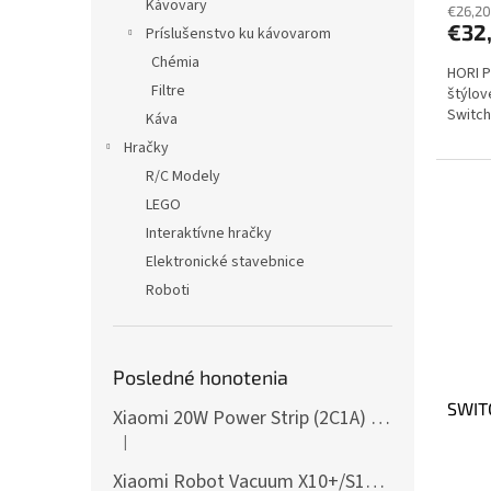
Kávovary
€26,20
€32
Príslušenstvo ku kávovarom
Chémia
HORI P
Filtre
štýlov
Switch
Káva
Hračky
R/C Modely
LEGO
Interaktívne hračky
Elektronické stavebnice
Roboti
Posledné honotenia
SWITC
Xiaomi 20W Power Strip (2C1A) EU
|
Hodnotenie produktu je 5 z 5 hviezdičiek.
Xiaomi Robot Vacuum X10+/S10+/X10/X20+ Side Brush