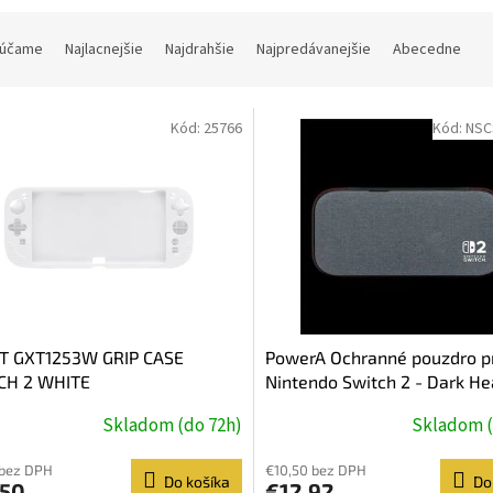
účame
Najlacnejšie
Najdrahšie
Najpredávanejšie
Abecedne
Kód:
25766
Kód:
NSC
T GXT1253W GRIP CASE
PowerA Ochranné pouzdro p
CH 2 WHITE
Nintendo Switch 2 - Dark He
Grey
Skladom (do 72h)
Skladom (
 bez DPH
€10,50 bez DPH
Do košíka
Do
,50
€12,92