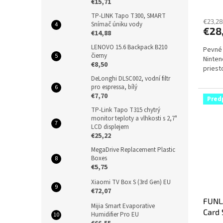
€15,71
TP-LINK Tapo T300, SMART
€23,28
Snímač úniku vody
€28
€14,88
LENOVO 15.6 Backpack B210
Pevné 
čierny
Ninten
€8,50
priest
DeLonghi DLSC002, vodní filtr
pro espressa, bílý
€7,70
Pred
TP-Link Tapo T315 chytrý
monitor teploty a vlhkosti s 2,7"
LCD displejem
€25,22
MegaDrive Replacement Plastic
Boxes
€5,75
Xiaomi TV Box S (3rd Gen) EU
€72,07
FUNL
Mijia Smart Evaporative
Card 
Humidifier Pro EU