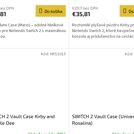
 bez DPH
€29,11 bez DPH
Do košíka
Do
,81
€35,81
lumi Case (Mario) – odolné hliníkové
Roztomilé plyšové púzdro Kirby p
 pre Nintendo Switch 2 s maximálnou
Nintendo Switch 2, ktoré bezpečn
ou.
konzolu aj príslušenstvo na cestác
Kód:
HRSS015
Kód:
H 2 Vault Case Kirby and
SWITCH 2 Vault Case (Unive
le Dee
Rosalina)