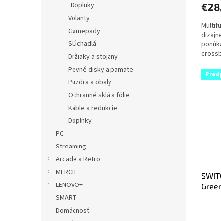
Doplnky
€28
Volanty
Multif
Gamepady
dizajn
Slúchadlá
ponúka
crossb
Držiaky a stojany
bezpeč
Pevné disky a pamäte
Pred
Púzdra a obaly
Ochranné sklá a fólie
Káble a redukcie
Doplnky
PC
Streaming
Arcade a Retro
MERCH
SWITC
LENOVO+
Gree
SMART
Domácnosť