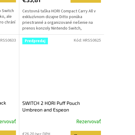
o Switch
Cestovná taška HORI Compact Carry All v
ko, ale
exkluzívnom dizajne Ditto ponúka
ro chrání
priestranné a organizované riešenie na
prenos konzoly Nintendo Switch,
dokovacej stanice, ovládačov a...
HRSS0633
Kód:
HRSS0625
Predpredaj
ack
SWITCH 2 HORI Puff Pouch
Umbreon and Espeon
ervovať
Rezervovať
€26,20 bez DPH