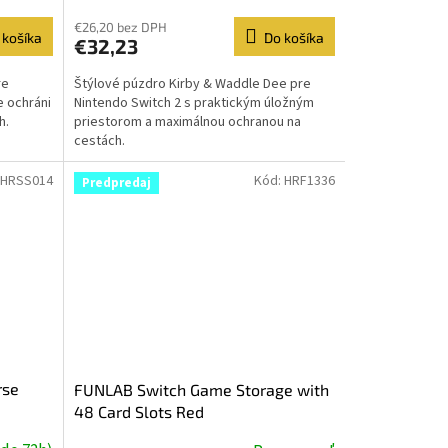
€26,20 bez DPH
 košíka
Do košíka
€32,23
re
Štýlové púzdro Kirby & Waddle Dee pre
e ochráni
Nintendo Switch 2 s praktickým úložným
h.
priestorom a maximálnou ochranou na
cestách.
HRSS014
Kód:
HRF1336
Predpredaj
rse
FUNLAB Switch Game Storage with
48 Card Slots Red