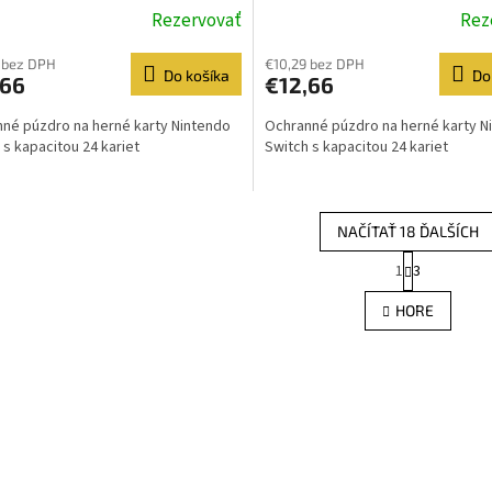
Rezervovať
Rez
 bez DPH
€10,29 bez DPH
Do košíka
Do
,66
€12,66
né púzdro na herné karty Nintendo
Ochranné púzdro na herné karty N
 s kapacitou 24 kariet
Switch s kapacitou 24 kariet
NAČÍTAŤ 18 ĎALŠÍCH
S
1
3
O
t
r
v
HORE
á
l
n
á
k
d
o
a
v
c
a
i
n
e
i
e
p
r