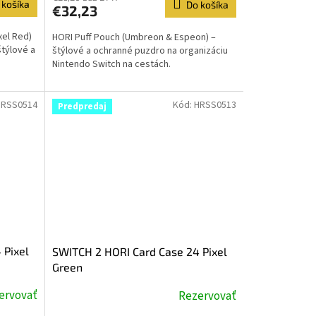
 košíka
Do košíka
€32,23
el Red)
HORI Puff Pouch (Umbreon & Espeon) –
štýlové a
štýlové a ochranné puzdro na organizáciu
Nintendo Switch na cestách.
HRSS0514
Kód:
HRSS0513
Predpredaj
 Pixel
SWITCH 2 HORI Card Case 24 Pixel
Green
ervovať
Rezervovať