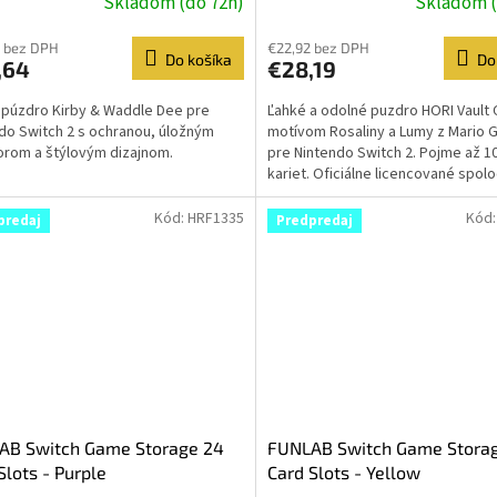
Skladom (do 72h)
Skladom (
 bez DPH
€22,92 bez DPH
Do košíka
Do
,64
€28,19
púzdro Kirby & Waddle Dee pre
Ľahké a odolné puzdro HORI Vault 
do Switch 2 s ochranou, úložným
motívom Rosaliny a Lumy z Mario G
orom a štýlovým dizajnom.
pre Nintendo Switch 2. Pojme až 1
kariet. Oficiálne licencované spo
Nintendo®.
Kód:
HRF1335
Kód
predaj
Predpredaj
AB Switch Game Storage 24
FUNLAB Switch Game Stora
Slots - Purple
Card Slots - Yellow