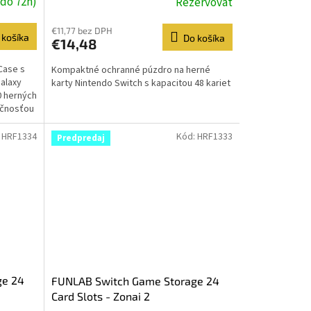
do 72h)
Rezervovať
€11,77 bez DPH
 košíka
Do košíka
€14,48
Case s
Kompaktné ochranné púzdro na herné
alaxy
karty Nintendo Switch s kapacitou 48 kariet
0 herných
ločnosťou
:
HRF1334
Kód:
HRF1333
Predpredaj
ge 24
FUNLAB Switch Game Storage 24
Card Slots - Zonai 2