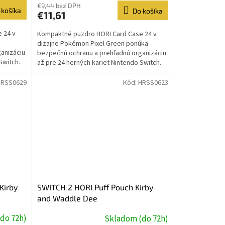
€9,44 bez DPH
 košíka
Do košíka
€11,61
 24 v
Kompaktné puzdro HORI Card Case 24 v
a
dizajne Pokémon Pixel Green ponúka
anizáciu
bezpečnú ochranu a prehľadnú organizáciu
Switch.
až pre 24 herných kariet Nintendo Switch.
Oficiálne licencované...
HRSS0629
Kód:
HRSS0623
Kirby
SWITCH 2 HORI Puff Pouch Kirby
and Waddle Dee
do 72h)
Skladom (do 72h)