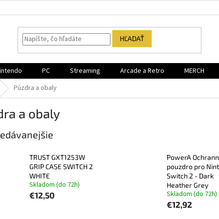
HĽADAŤ
intendo
PC
Streaming
Arcade a Retro
MERCH
Púzdra a obaly
ra a obaly
edávanejšie
TRUST GXT1253W
PowerA Ochran
GRIP CASE SWITCH 2
pouzdro pro Nin
WHITE
Switch 2 - Dark
Skladom (do 72h)
Heather Grey
Skladom (do 72h)
€12,50
€12,92