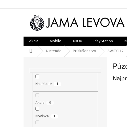
Prejsť
na
obsah
Akcia
Mobile
XBOX
PlayStation
N
Domov
Nintendo
Príslušenstvo
SWITCH 2
B
Púzd
o
č
Najpr
n
Na sklade
ý
1
p
a
Akcia
0
n
e
l
Novinka
1