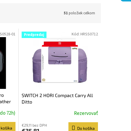
51
položiek celkom
S0528-01
Kód:
HRSS0712
Predpredaj
ro
SWITCH 2 HORI Compact Carry All
ather
Ditto
do 72h)
Rezervovať
€29,11 bez DPH
 košíka
Do košíka
€35,81