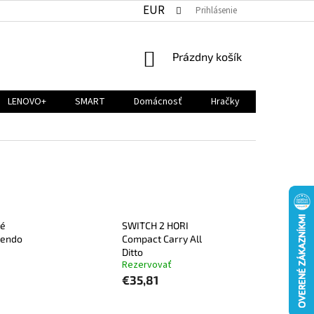
EUR
Prihlásenie
NÁKUPNÝ
Prázdny košík
KOŠÍK
LENOVO+
SMART
Domácnosť
Hračky
né
SWITCH 2 HORI
tendo
Compact Carry All
Ditto
Rezervovať
€35,81