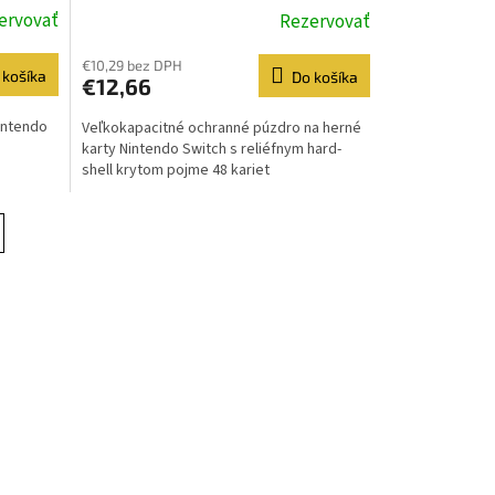
ervovať
Rezervovať
€10,29 bez DPH
 košíka
Do košíka
€12,66
intendo
Veľkokapacitné ochranné púzdro na herné
karty Nintendo Switch s reliéfnym hard-
shell krytom pojme 48 kariet