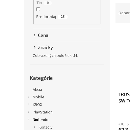
Tip
0
R
a
Odpor
Predpredaj
25
d
e
V
n
Cena
ý
i
p
e
Značky
i
p
Zobrazených položiek:
51
s
r
p
o
r
d
Preskočiť
o
u
Kategórie
kategórie
d
k
u
t
Akcia
TRUS
k
o
Mobile
SWIT
t
v
XBOX
o
PlayStation
v
Nintendo
€10,16
Konzoly
€12