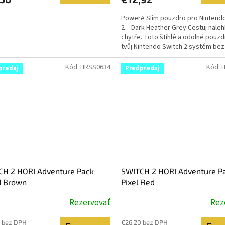
PowerA Slim pouzdro pro Nintend
2 – Dark Heather Grey Cestuj naleh
chytře. Toto štíhlé a odolné pouzd
tvůj Nintendo Switch 2 systém bez
zbytečného...
Kód:
HRSS0634
Kód:
predaj
Predpredaj
CH 2 HORI Adventure Pack
SWITCH 2 HORI Adventure P
 Brown
Pixel Red
Rezervovať
Rez
 bez DPH
€26,20 bez DPH