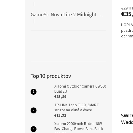
|
Hodnotenie produktu je 5 z 5 hviezdičiek.
€29,11
€35
GameSir Nova Lite 2 Midnight Gray
|
Hodnotenie produktu je 5 z 5 hviezdičiek.
HORI A
puzdro
ochran
Top 10 produktov
Xiaomi Outdoor Camera CW500
Dual EU
€63,89
TP-LINK Tapo T110, SMART
senzor na okná a dvere
€13,31
SWITC
Wadd
Xiaomi 20000mAh Redmi 18W
Fast Charge Power Bank Black