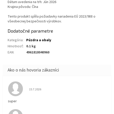
Dátum uvedenia na trh: Jún 2026
Krajina pôvodu: Čína
Tento produkt spĺňa požiadavky nariadenia EÚ 2023/988 o
všeobecnej bezpečnosti výrobkov.
Dodatočné parametre
Kategória
:
Púzdra a obaly
Hmotnosť
:
0.1 kg
EAN
:
4961818040960
Hodnotenie obchodu je 5 z 5 hviezdičiek.
15.7.2026
super