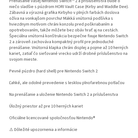
Prenášanie vašej Nintendo Switch™ 2 a príslušenstva bude o
niečo sladšie s púzdrom HORI Vault Case (Kirby and Waddle Dee).
Zábavná a výrazná grafika Kirbyho v plných farbách doslova
ožíva na vonkajšom povrchu! Mäkká vnútorná podšívka s
hviezdnym motívom chráni konzolu pred poškriabaním a
opotrebovaním, takže môžete bez obáv hrať aj na cestách.
Špeciálna vnútorná konštrukcia bezpečne fixuje Nintendo Switch
2 a zároveň zachováva kompaktný profil pre jednoduché
prenášanie. Vnútorná klapka chráni displej a pojme až 10 herných
kariet, zatiaľ čo sieťované vrecko udrží drobné príslušenstvo na
svojom mieste.
Pevné púzdro (hard shell) pre Nintendo Switch 2
Ľahké, ale odolné prevedenie s lesklou plnofarebnou potlačou
Na prenášanie a uloženie Nintendo Switch 2 a príslušenstva
Úložný priestor až pre 10 herných kariet
Oficiálne licencované spoločnosťou Nintendo®
⚠️ Dôležité upozornenia a informácie