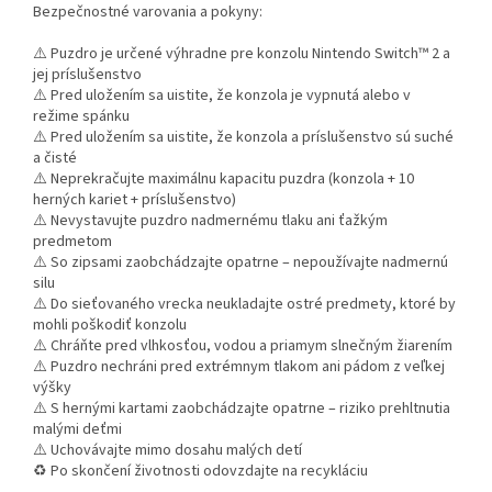
Bezpečnostné varovania a pokyny:
⚠️ Puzdro je určené výhradne pre konzolu Nintendo Switch™ 2 a
jej príslušenstvo
⚠️ Pred uložením sa uistite, že konzola je vypnutá alebo v
režime spánku
⚠️ Pred uložením sa uistite, že konzola a príslušenstvo sú suché
a čisté
⚠️ Neprekračujte maximálnu kapacitu puzdra (konzola + 10
herných kariet + príslušenstvo)
⚠️ Nevystavujte puzdro nadmernému tlaku ani ťažkým
predmetom
⚠️ So zipsami zaobchádzajte opatrne – nepoužívajte nadmernú
silu
⚠️ Do sieťovaného vrecka neukladajte ostré predmety, ktoré by
mohli poškodiť konzolu
⚠️ Chráňte pred vlhkosťou, vodou a priamym slnečným žiarením
⚠️ Puzdro nechráni pred extrémnym tlakom ani pádom z veľkej
výšky
⚠️ S hernými kartami zaobchádzajte opatrne – riziko prehltnutia
malými deťmi
⚠️ Uchovávajte mimo dosahu malých detí
♻️ Po skončení životnosti odovzdajte na recykláciu