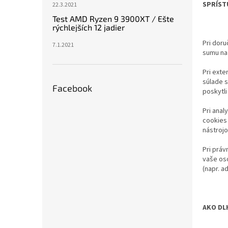
SPRÍST
22.3.2021
Test AMD Ryzen 9 3900XT / Ešte
rýchlejších 12 jadier
Pri doru
7.1.2021
sumu na
Pri exte
súlade 
Facebook
poskytl
Pri anal
cookies 
nástrojo
Pri prá
vaše os
(napr. a
AKO DL