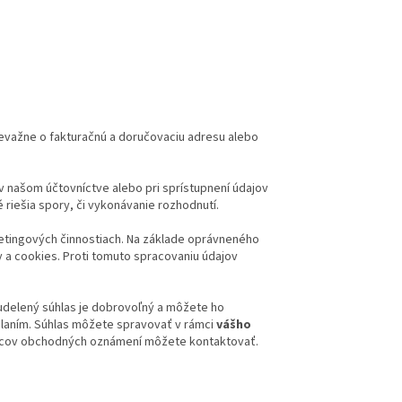
prevažne o fakturačnú a doručovaciu adresu alebo
 v našom účtovníctve alebo pri sprístupnení údajov
riešia spory, či vykonávanie rozhodnutí.
rketingových činnostiach. Na základe oprávneného
a cookies. Proti tomuto spracovaniu údajov
 udelený súhlas je dobrovoľný a môžete ho
laním. Súhlas môžete spravovať v rámci
vášho
mcov obchodných oznámení môžete kontaktovať.