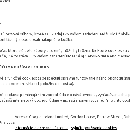
okies
.
S
sú textové súbory, ktoré sa ukladajú vo vašom zariadení. Môžu uložiť akéko
 prihlásený alebo obsah nákupného košíka.
čas ktorej sú tieto súbory uložené, môže byť rôzna. Niektoré cookies sa
ača, iné zostávajú vo vašom zariadení uložené aj niekoľko dní alebo mesiac
 ÚČELY POUŽÍVAME COOKIES
é a funkčné cookies: zabezpečujú správne fungovanie nášho obchodu (napr.
ť sa alebo mohli vkladať položky do košíka).
cké cookies: pomáhajú nám zbierať údaje o návštevnosti, vyhľadávaniach a
ať náš internetový obchod. Údaje v nich sú anonymizované. Pri týchto coo
Adresa: Google Ireland Limited, Gordon House, Barrow Street, Dubl
Analytics
Informácie o ochrane súkromia
Vylúčiť používanie cookies