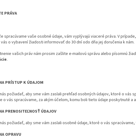
TE PRÁVA
že spracúvame vaše osobné údaje, vám vyplývajú viaceré práva. V prípade,
ás o vybavení žiadosti informovať do 30 dní odo dňa jej doručenia k nám.
tnenie vašich práv nám prosim zašlite e-mailovú správu alebo písomnú žia
ácie
.
NA PRÍSTUP K ÚDAJOM
nás požiadať, aby sme vám zaslali prehľad osobných údajov, ktoré o vás
je o vás spracúvame, za akým účelom, komu boli tieto údaje poskytnuté a 
NA PRENOSITEĽNOSŤ ÚDAJOV
nás požiadať, aby sme vám zaslali osobné údaje, ktoré o vás spracúvame, 
NA OPRAVU