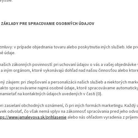
vyššie.
 ZÁKLADY PRE SPRACOVANIE OSOBNÝCH ÚDAJOV
zmluvy: v prípade objednania tovaru alebo poskytnutia iných služieb. Ide 
é údaje.
našich zákonných povinností: pri uchovaní údajov o vás a vašej objednávke
a iným orgánom, ktoré vykonávajú dohľad nad našou činnosťou alebo ktoré 
ý záujem: pri zlepšovaní a personalizácii našich služieb a niektorých ma
takto spracovávame najmä osobné údaje, ktoré spracovávame automaticky 
namietať na kontaktných údajoch uvedených v časti {0}.
pri zasielaní obchodných oznámení, či pri iných formách marketingu. Každý
vek odvolať, čo však nemá vplyv na zákonnosť spracúvania pred jeho odvo
tps://www.jamalevova.sk/prihlasenie
alebo nás ohľadom vyradenia z príje