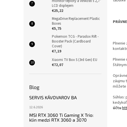
tabuľke 
monitor teploty a vlhkosti s 2,7"
LCD displejem
€25,22
MegaDrive Replacement Plastic
PRÁVNE
Boxes
€5,75
Pokemon TCG - Paradox Rift -
Booster Pack (Cardboard
Plnenie 
Cover)
kontaktn
€7,19
Plnenie 
Xiaomi TV Box S (3rd Gen) EU
€72,07
štátnym 
Oprávnen
záujmu 
môžete 
Blog
Súhlas: 
SERVIS KÁVOVAROV BA
kedykoľ
12.6.2026
účtu
ht
MSI RTX 3060 Ti Gaming X Trio:
klin medzi RTX 3060 a 3070