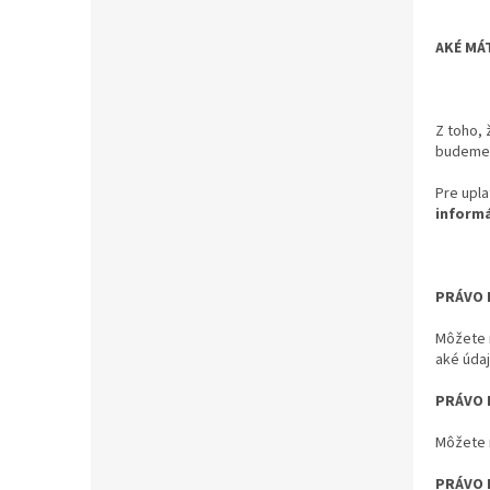
AKÉ MÁ
Z toho, 
budeme v
Pre upla
inform
PRÁVO 
Môžete 
aké úda
PRÁVO 
Môžete 
PRÁVO 