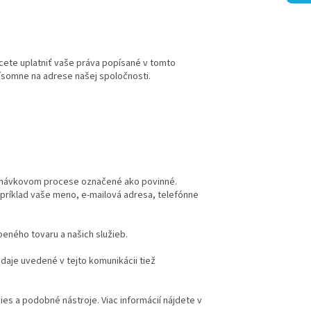
hcete uplatniť vaše práva popísané v tomto
ísomne na adrese našej spoločnosti.
jednávkovom procese označené ako povinné.
apríklad vaše meno, e-mailová adresa, telefónne
eného tovaru a našich služieb.
aje uvedené v tejto komunikácii tiež
es a podobné nástroje. Viac informácií nájdete v