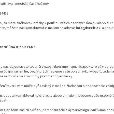
ratislava - mestská časť Ružinov
414418
e, ak máte akékoľvek otázky k použitiu vašich osobných údajov alebo si c
te, môžete nás kontaktovať e-mailom na adrese
info@iseeit.sk
alebo p
OBNÉ ÚDAJE ZBIERAME
i u nás objednávate tovar či služby, zbierame najmä údaje, ktoré sú v ob
i údajmi sú len tie, bez ktorých nevieme vašu objednávku vybaviť, teda n
adresa doručenia a samotný predmet objednávky.
čení tovaru vám môže byť zaslaný e-mail so žiadosťou o ohodnotenie zakúp
nás budete kontaktovať telefonicky alebo e-mailom, budeme vaše osobné úd
ávať.
m zlepšenia našich služieb, personalizácie a aj marketingu využívame cooki