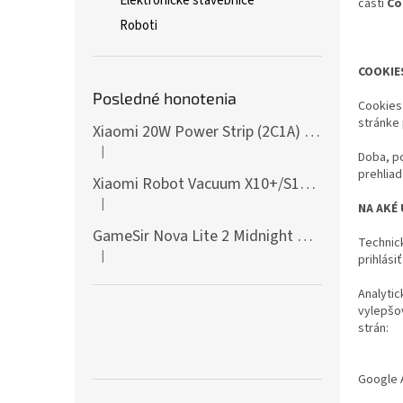
Elektronické stavebnice
časti
Co
Roboti
COOKIE
Posledné honotenia
Cookies 
stránke
Xiaomi 20W Power Strip (2C1A) EU
|
Hodnotenie produktu je 5 z 5 hviezdičiek.
Doba, po
prehliad
Xiaomi Robot Vacuum X10+/S10+/X10/X20+ Side Brush
|
NA AKÉ
Hodnotenie produktu je 5 z 5 hviezdičiek.
GameSir Nova Lite 2 Midnight Gray
Technick
|
prihlási
Hodnotenie produktu je 5 z 5 hviezdičiek.
Analyti
vylepšov
strán:
Google 