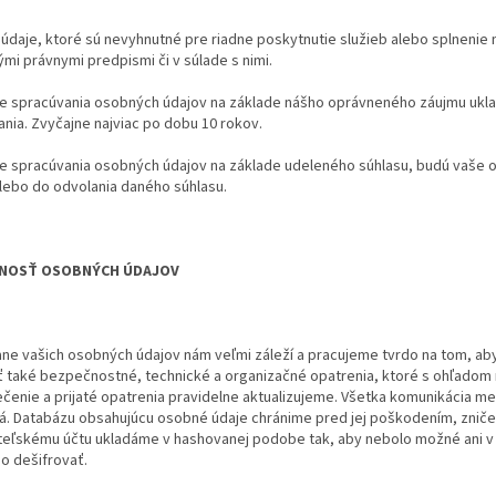
údaje, ktoré sú nevyhnutné pre riadne poskytnutie služieb alebo splnenie
ými právnymi predpismi či v súlade s nimi.
de spracúvania osobných údajov na základe nášho oprávneného záujmu uk
nia. Zvyčajne najviac po dobu 10 rokov.
de spracúvania osobných údajov na základe udeleného súhlasu, budú vaš
lebo do odvolania daného súhlasu.
NOSŤ OSOBNÝCH ÚDAJOV
ne vašich osobných údajov nám veľmi záleží a pracujeme tvrdo na tom, ab
 také bezpečnostné, technické a organizačné opatrenia, ktoré s ohľadom 
enie a prijaté opatrenia pravidelne aktualizujeme. Všetka komunikácia me
á. Databázu obsahujúcu osobné údaje chránime pred jej poškodením, zničen
teľskému účtu ukladáme v hashovanej podobe tak, aby nebolo možné ani v 
o dešifrovať.