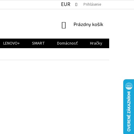
EUR
Prihlásenie
NÁKUPNÝ
Prázdny košík
KOŠÍK
LENOVO+
SMART
Domácnosť
Hračky