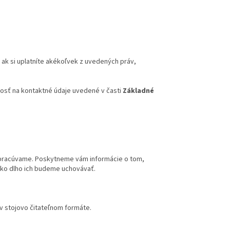
 ak si uplatníte akékoľvek z uvedených práv,
dosť na kontaktné údaje uvedené v časti
Základné
 spracúvame. Poskytneme vám informácie o tom,
ako dlho ich budeme uchovávať.
v stojovo čitateľnom formáte.