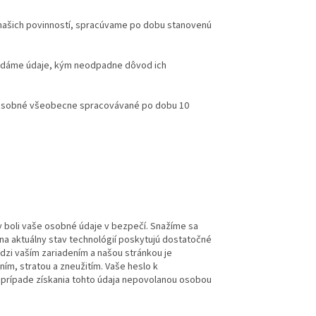
 našich povinností, spracúvame po dobu stanovenú
ladáme údaje, kým neodpadne dôvod ich
e osobné všeobecne spracovávané po dobu 10
y boli vaše osobné údaje v bezpečí. Snažíme sa
na aktuálny stav technológií poskytujú dostatočné
dzi vaším zariadením a našou stránkou je
ím, stratou a zneužitím. Vaše heslo k
prípade získania tohto údaja nepovolanou osobou