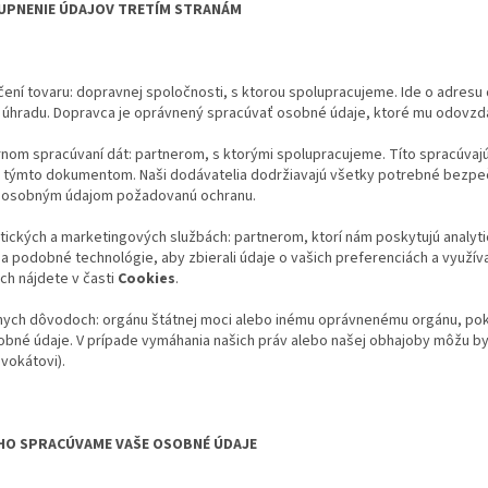
UPNENIE ÚDAJOV TRETÍM STRANÁM
čení tovaru: dopravnej spoločnosti, s ktorou spolupracujeme. Ide o adresu 
 úhradu. Dopravca je oprávnený spracúvať osobné údaje, ktoré mu odovzdá
rnom spracúvaní dát: partnerom, s ktorými spolupracujeme. Títo spracúvajú
s týmto dokumentom. Naši dodávatelia dodržiavajú všetky potrebné bezpeč
i osobným údajom požadovanú ochranu.
ytických a marketingových službách: partnerom, ktorí nám poskytujú analyt
a podobné technológie, aby zbierali údaje o vašich preferenciách a využívan
ch nájdete v časti
Cookies
.
vnych dôvodoch: orgánu štátnej moci alebo inému oprávnenému orgánu, pok
obné údaje. V prípade vymáhania našich práv alebo našej obhajoby môžu 
dvokátovi).
HO SPRACÚVAME VAŠE OSOBNÉ ÚDAJE