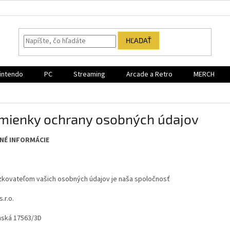
HĽADAŤ
intendo
PC
Streaming
Arcade a Retro
MERCH
mienky ochrany osobných údajov
NÉ INFORMÁCIE
kovateľom vašich osobných údajov je naša spoločnosť
s.r.o.
nská 17563/3D