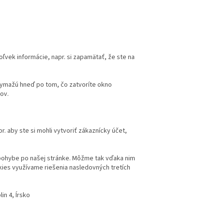
ľvek informácie, napr. si zapamätať, že ste na
 vymažú hneď po tom, čo zatvoríte okno
ov.
 aby ste si mohli vytvoriť zákaznícky účet,
 pohybe po našej stránke. Môžme tak vďaka nim
kies využívame riešenia nasledovných tretích
in 4, Írsko