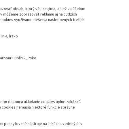
zovať obsah, ktorý vás zaujíma, a tiež za účelom
jov môžeme zobrazovať reklamu aj na cudzích
 cookies využívame riešenia nasledovných tretích
in 4, Írsko
rbour Dublin 2, Írsko
lebo dokonca ukladanie cookies úplne zakázať.
h cookies nemusia niektoré funkcie správne
mi poskytované nástroje na linkách uvedených v