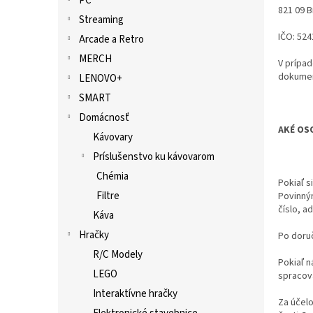
PC
821 09 B
Streaming
IČO: 52
Arcade a Retro
MERCH
V prípad
dokumen
LENOVO+
SMART
Domácnosť
AKÉ OS
Kávovary
Príslušenstvo ku kávovarom
Chémia
Pokiaľ s
Filtre
Povinným
číslo, 
Káva
Hračky
Po doru
R/C Modely
Pokiaľ 
LEGO
spracov
Interaktívne hračky
Za účelo