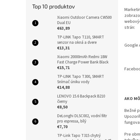
Top 10 produktov
Marketin
zobrazo
Xiaomi Outdoor Camera CW500
webových
Dual EU
strán:
€63,89
TP-LINK Tapo T110, SMART
senzor na okná a dvere
Google
€13,31
Xiaomi 20000mAh Redmi 18W
Fast Charge Power Bank Black
€15,71
Faceboo
TP-LINK Tapo T300, SMART
Snímač úniku vody
€14,88
LENOVO 15.6 Backpack B210
AKO MÔ
čierny
€8,50
Bežné p
DeLonghi DLSC002, vodní filtr
Upozorň
pro espressa, bílý
fungova
€7,70
Pre obm
TP-Link Tapo T315 chytrý