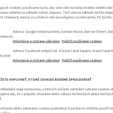
gové cookies: používame na to, aby sme vám na našej stránke vedeli zobra
vania reklamy na základe vašich záujmov. Tiež vám na základe týchto úda
 stránkach, keď ju vo vzťahu k vám považujeme za relevantnú. Pri týchto
Adresa: Google Ireland Limited, Gordon House, Barrow Street, Dubl
 Adwords
Informácie o ochrane súkromia
Vylúčiť používanie cookies
Adresa: Facebook Ireland Ltd. 4 Grand Canal Square, Grand Canal Ha
k pixel
Informácie o ochrane súkromia
Vylúčiť používanie cookies
ŽETE OVPLYVNIŤ, KTORÉ COOKIES BUDEME SPRACOVÁVAŤ
rehliadače majú nastavenia, v ktorých môžete odstrániť vybrané cookies a
ujeme ale, že v prípade zmazania alebo zákazu technických alebo funčnýc
ť.
edzenie alebo zakázanie cookies jednotlivých partnerov môžete použiť ni