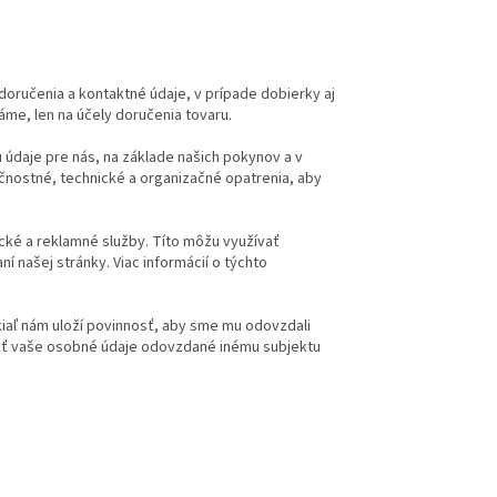
doručenia a kontaktné údaje, v prípade dobierky aj
me, len na účely doručenia tovaru.
 údaje pre nás, na základe našich pokynov a v
nostné, technické a organizačné opatrenia, aby
ické a reklamné služby. Títo môžu využívať
í našej stránky. Viac informácií o týchto
iaľ nám uloží povinnosť, aby sme mu odovzdali
byť vaše osobné údaje odovzdané inému subjektu