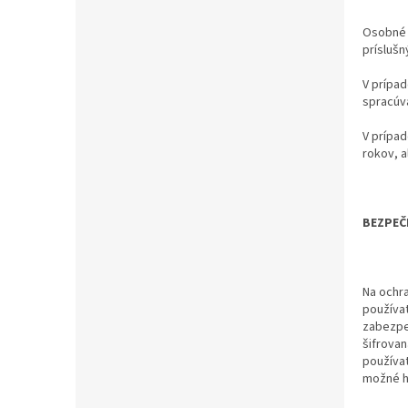
Osobné 
príslušn
V prípa
spracúva
V prípa
rokov, a
BEZPEČ
Na ochra
používať
zabezpeč
šifrovan
používa
možné h