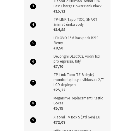
Xiaomi 20000mAh Redmi 18W
Fast Charge Power Bank Black
€15,71
TP-LINK Tapo T300, SMART
Snímač úniku vody
€14,88
LENOVO 15.6 Backpack B210
čierny
€8,50
DeLonghi DLSC002, vodní filtr
pro espressa, bílý
€7,70
TP-Link Tapo T315 chytrý
monitor teploty a vlhkosti s 2,7"
LCD displejem
€25,22
MegaDrive Replacement Plastic
Boxes
€5,75
Xiaomi TV Box S (3rd Gen) EU
€72,07