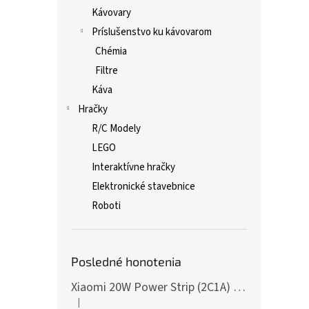
Kávovary
Príslušenstvo ku kávovarom
Chémia
Filtre
Káva
Hračky
R/C Modely
LEGO
Interaktívne hračky
Elektronické stavebnice
Roboti
Posledné honotenia
Xiaomi 20W Power Strip (2C1A) EU
|
Hodnotenie produktu je 5 z 5 hviezdičiek.