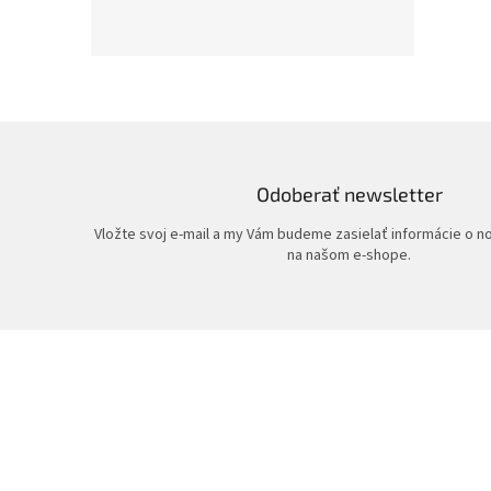
Odoberať newsletter
Vložte svoj e-mail a my Vám budeme zasielať informácie o 
na našom e-shope.
Z
á
p
ä
t
i
e