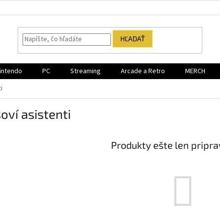
HĽADAŤ
intendo
PC
Streaming
Arcade a Retro
MERCH
i
oví asistenti
Produkty ešte len pripr