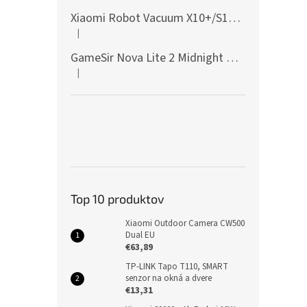
Xiaomi Robot Vacuum X10+/S10+/X10/X20+ Side Brush
|
Hodnotenie produktu je 5 z 5 hviezdičiek.
GameSir Nova Lite 2 Midnight Gray
|
Hodnotenie produktu je 5 z 5 hviezdičiek.
Top 10 produktov
Xiaomi Outdoor Camera CW500
Dual EU
€63,89
TP-LINK Tapo T110, SMART
senzor na okná a dvere
€13,31