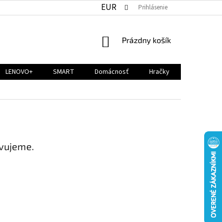
EUR
Prihlásenie
NÁKUPNÝ
Prázdny košík
KOŠÍK
LENOVO+
SMART
Domácnosť
Hračky
avujeme.