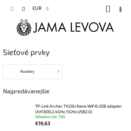
Prejsť
NÁKUP
na
EUR
obsah
KOŠÍK
Sieťové prvky
Routery
Najpredávanejšie
TP-Link Archer TX20U Nano WiFi6 USB adapter
(AX1800,2,4GHz/5GHz,USB2.0)
Skladom (do 72h)
€19,63