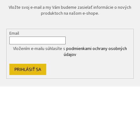
k
Vložte svoj e-mail a my Vám budeme zasielať informácie o nových
y
produktoch na našom e-shope.
v
ý
p
Email
i
s
u
Vložením e-mailu súhlasíte s
podmienkami ochrany osobných
údajov
PRIHLÁSIŤ SA
Z
á
p
ä
t
i
e