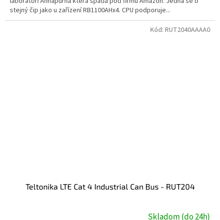
laboratoří Annapurna která spadá pod firmu Amazon. Jedná se o
stejný čip jako u zařízení RB1100AHx4. CPU podporuje...
Kód:
RUT2040AAAA0
Teltonika LTE Cat 4 Industrial Can Bus - RUT204
Skladom (do 24h)