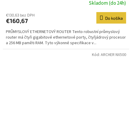
Skladom (do 24h)
€130,63 bez DPH
Do košíka
€160,67
PRŮMYSLOVÝ ETHERNETOVÝ ROUTER Tento robustní průmyslový
router má čtyři gigabitové ethernetové porty, čtyřjádrový procesor
a 256 MB paměti RAM. Tyto výkonné specifikace v...
Kód:
ARCHER NX500