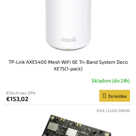
r
o
d
u
k
t
o
v
TP-Link AXE5400 Mesh WiFi 6E Tri-Band System Deco
XE75(1-pack)
Skladom (do 24h)
€124,41 bez DPH
Do košíka
€153,02
Kód:
L11UG-5HAXD