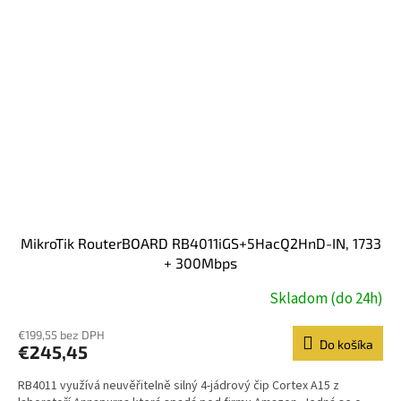
MikroTik RouterBOARD RB4011iGS+5HacQ2HnD-IN, 1733
+ 300Mbps
Skladom (do 24h)
€199,55 bez DPH
Do košíka
€245,45
RB4011 využívá neuvěřitelně silný 4-jádrový čip Cortex A15 z