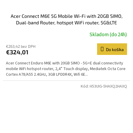
Acer Connect M6E 5G Mobile Wi-Fi with 20GB SIMO,
Dual-band Router, hotspot WiFi router, 5G&LTE
Skladom (do 24h)
€263,42 bez DPH
Do košíka
€324,01
Acer Connect Enduro M6E with 20GB SIMO - 5G<E dual connectivity
mobile WiFi hotspot router, 2,4” Touch display, Mediatek Octa Core
Cortex A78/A55 2.4GHz, 3GB LPDDR4X, Wifi 6E...
Kód:
H53UIG-5HAXQ2HAXQ