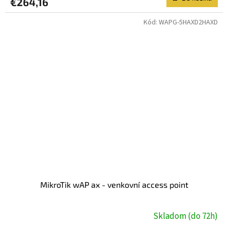
€264,16
Kód:
WAPG-5HAXD2HAXD
MikroTik wAP ax - venkovní access point
Skladom (do 72h)