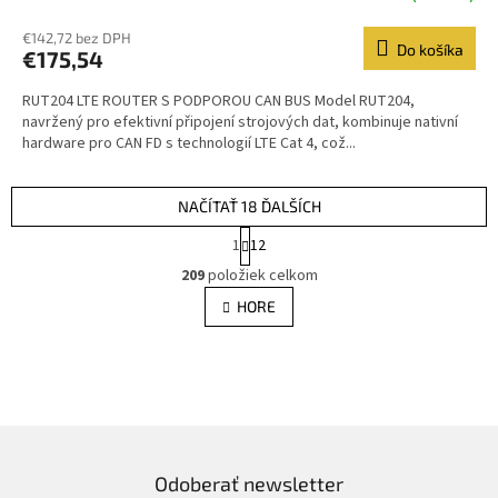
€142,72 bez DPH
Do košíka
€175,54
RUT204 LTE ROUTER S PODPOROU CAN BUS Model RUT204,
navržený pro efektivní připojení strojových dat, kombinuje nativní
hardware pro CAN FD s technologií LTE Cat 4, což...
NAČÍTAŤ 18 ĎALŠÍCH
S
1
12
t
O
r
209
položiek celkom
v
á
l
HORE
n
á
k
d
o
v
a
a
c
n
i
i
e
e
p
r
Odoberať newsletter
v