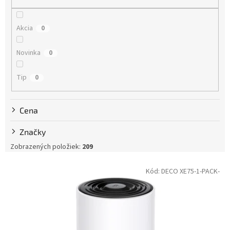
d
u
Akcia
0
k
t
Novinka
0
o
v
Tip
0
Cena
Značky
Zobrazených položiek:
209
V
Kód:
DECO XE75-1-PACK-
ý
p
i
s
p