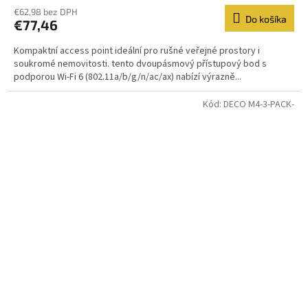
€62,98 bez DPH
Do košíka
€77,46
Kompaktní access point ideální pro rušné veřejné prostory i
soukromé nemovitosti. tento dvoupásmový přístupový bod s
podporou Wi-Fi 6 (802.11a/b/g/n/ac/ax) nabízí výrazně...
Kód:
DECO M4-3-PACK-