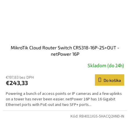
MikroTik Cloud Router Switch CRS318-16P-2S+OUT -
netPower 16P
Skladom (do 24h)
€197,83 bez DPH
Do košíka
€243,33
Powering a bunch of access points or IP cameras and a few uplinks
on a tower has never been easier. netPower 16P has 16 Gigabit
Ethernet ports with PoE-out and two SFP+ ports...
Kód:
RB4011IGS-5HACQ2HND-IN