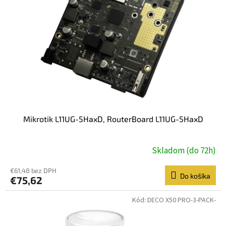
Mikrotik L11UG-5HaxD, RouterBoard L11UG-5HaxD
Skladom (do 72h)
€61,48 bez DPH
Do košíka
€75,62
Kód:
DECO X50 PRO-3-PACK-