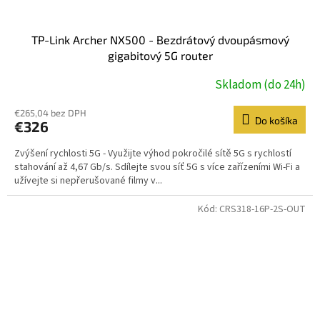
TP-Link Archer NX500 - Bezdrátový dvoupásmový
gigabitový 5G router
Skladom (do 24h)
€265,04 bez DPH
Do košíka
€326
Zvýšení rychlosti 5G - Využijte výhod pokročilé sítě 5G s rychlostí
stahování až 4,67 Gb/s. Sdílejte svou síť 5G s více zařízeními Wi-Fi a
užívejte si nepřerušované filmy v...
Kód:
CRS318-16P-2S-OUT