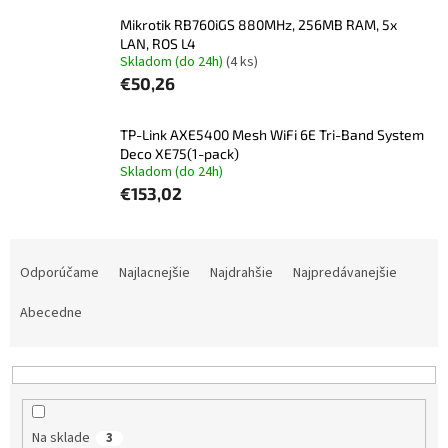
Mikrotik RB760iGS 880MHz, 256MB RAM, 5x
LAN, ROS L4
Skladom (do 24h)
(4 ks)
€50,26
TP-Link AXE5400 Mesh WiFi 6E Tri-Band System
Deco XE75(1-pack)
Skladom (do 24h)
€153,02
R
a
Odporúčame
Najlacnejšie
Najdrahšie
Najpredávanejšie
d
e
Abecedne
n
i
e
p
r
Na sklade
3
o