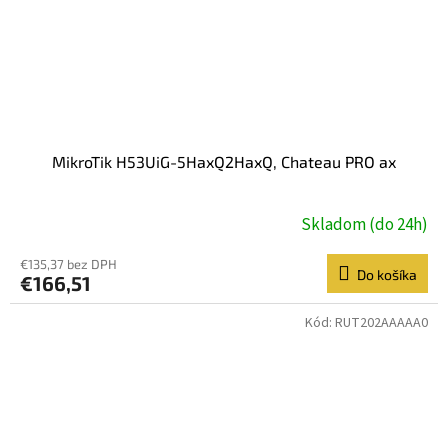
MikroTik H53UiG-5HaxQ2HaxQ, Chateau PRO ax
Skladom (do 24h)
€135,37 bez DPH
Do košíka
€166,51
Kód:
RUT202AAAAA0