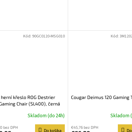
Kód:
90GC0120-MSG010
Kód:
3M120
herní křeslo ROG Destrier
Cougar Deimus 120 Gaming 
Gaming Chair (SL400), černá
Skladom (do 24h)
Skladom (
80 bez DPH
€45,76 bez DPH
Do košíka
Do