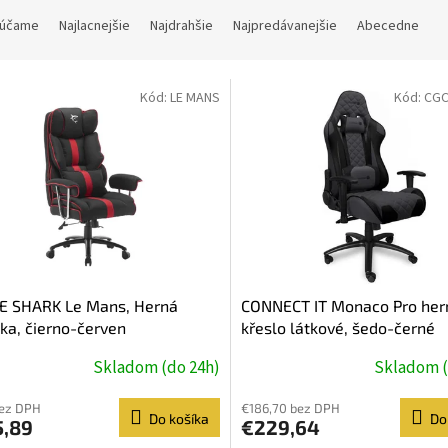
účame
Najlacnejšie
Najdrahšie
Najpredávanejšie
Abecedne
Kód:
LE MANS
Kód:
CGC
E SHARK Le Mans, Herná
CONNECT IT Monaco Pro her
čka, čierno-červen
křeslo látkové, šedo-černé
Skladom (do 24h)
Skladom (
bez DPH
€186,70 bez DPH
Do košíka
Do
5,89
€229,64