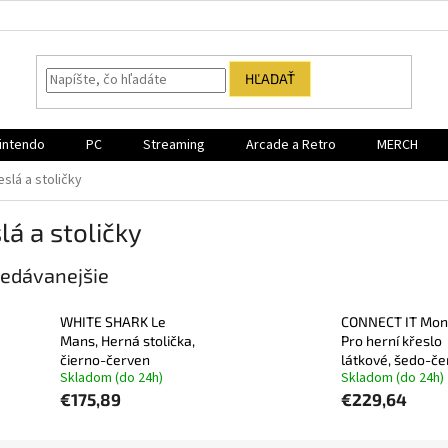
HĽADAŤ
intendo
PC
Streaming
Arcade a Retro
MERCH
eslá a stoličky
lá a stoličky
edávanejšie
WHITE SHARK Le
CONNECT IT Mo
Mans, Herná stolička,
Pro herní křeslo
čierno-červen
látkové, šedo-če
Skladom (do 24h)
Skladom (do 24h)
€175,89
€229,64