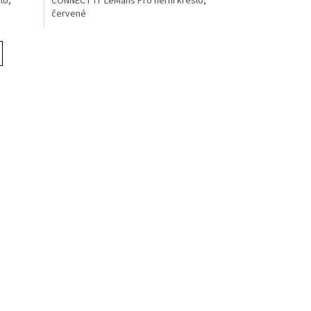
lo,
CONNECT IT LeMans Pro herní křeslo,
červené