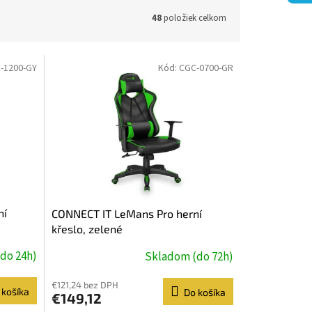
48
položiek celkom
-1200-GY
Kód:
CGC-0700-GR
ní
CONNECT IT LeMans Pro herní
křeslo, zelené
do 24h)
Skladom (do 72h)
€121,24 bez DPH
 košíka
Do košíka
€149,12