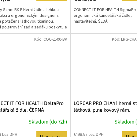
y Scrim BK F Herní židle s lehkou
CONNECT IT FOR HEALTH SigmaPro
ukcí a ergonomickým designem.
ergonomická kancelářská židle,
je potažena látkovou tkaninou.
nastavitelná, ŠEDÁ
ní polstrování zad a sedáku poskytuje
 oporu a...
Kód:
COC-2500-BK
Kód:
LRG-CHA
ECT IT FOR HEALTH DeltaPro
LORGAR PRO CHA41 herná sto
lářská židle, ČERNÁ
látková, plne kovový rám,
pamäťová pena, 3D opierky r
Skladom (do 72h)
Skladom (
nosnosť 150 kg, čierno fialo
8 bez DPH
€198,97 bez DPH