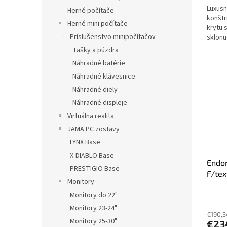
Luxusn
Herné počítače
konštr
Herné mini počítače
krytu s
Príslušenstvo minipočítačov
sklonu
základ
Tašky a púzdra
Náhradné batérie
Náhradné klávesnice
Náhradné diely
Náhradné displeje
Virtuálna realita
JAMA PC zostavy
LYNX Base
X-DIABLO Base
Endor
PRESTIGIO Base
F/tex
Monitory
Monitory do 22"
Monitory 23-24"
€190,3
Monitory 25-30"
€23