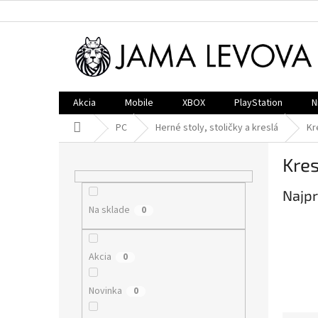
Prejsť
na
obsah
Akcia
Mobile
XBOX
PlayStation
N
Domov
PC
Herné stoly, stoličky a kreslá
Kr
B
Kres
o
č
Najpr
n
Na sklade
ý
0
p
a
Akcia
0
n
e
l
Novinka
0