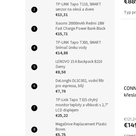
€88
TP-LINK Tapo T110, SMART
senzor na okná a dvere
Typ pr
€13,31
Xiaomi 20000mAh Redmi 18W
Fast Charge Power Bank Black
€15,71
TP-LINK Tapo T300, SMART
Snímač úniku vody
€14,88
LENOVO 15.6 Backpack B210
čierny
€8,50
DeLonghi DLSC002, vodní filtr
pro espressa, bílý
CONNE
€7,70
křesl
TP-Link Tapo T315 chytrý
monitor teploty a vlhkosti s 2,7"
LCD displejem
€25,22
€121,2
€14
MegaDrive Replacement Plastic
Boxes
€5,75