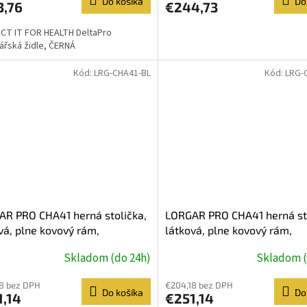
Do košíka
Do
3,76
€244,73
CT IT FOR HEALTH DeltaPro
ářská židle, ČERNÁ
Kód:
LRG-CHA41-BL
Kód:
LRG-
R PRO CHA41 herná stolička,
LORGAR PRO CHA41 herná sto
vá, plne kovový rám,
látková, plne kovový rám,
ová pena, 3D opierky rúk,
pamäťová pena, 3D opierky r
Skladom (do 24h)
Skladom (
sť 150 kg, modro biela
nosnosť 150 kg, sivo fialová
8 bez DPH
€204,18 bez DPH
Do košíka
Do
1,14
€251,14