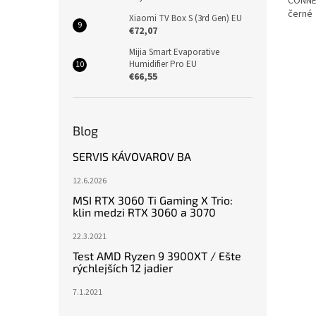
CONNEC
černé
Xiaomi TV Box S (3rd Gen) EU
€72,07
Mijia Smart Evaporative
Humidifier Pro EU
€66,55
Blog
SERVIS KÁVOVAROV BA
12.6.2026
MSI RTX 3060 Ti Gaming X Trio:
klin medzi RTX 3060 a 3070
22.3.2021
Test AMD Ryzen 9 3900XT / Ešte
rýchlejších 12 jadier
7.1.2021