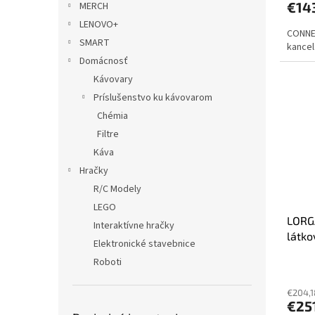
€14
MERCH
LENOVO+
CONNE
SMART
kancel
Domácnosť
Kávovary
Príslušenstvo ku kávovarom
Chémia
Filtre
Káva
Hračky
R/C Modely
LEGO
LORGA
Interaktívne hračky
látko
Elektronické stavebnice
pamäť
Roboti
nosno
€204,1
€25