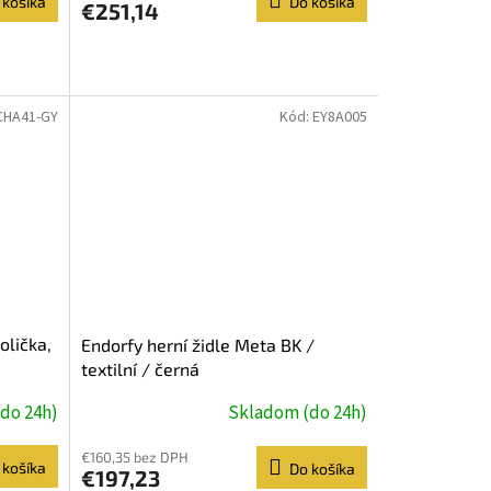
 košíka
Do košíka
€251,14
CHA41-GY
Kód:
EY8A005
lička,
Endorfy herní židle Meta BK /
textilní / černá
úk,
do 24h)
Skladom (do 24h)
€160,35 bez DPH
 košíka
Do košíka
€197,23