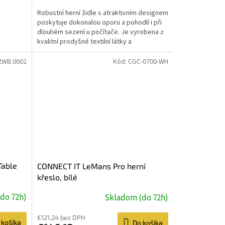
Robustní herní židle s atraktivním designem
poskytuje dokonalou oporu a pohodlí i při
dlouhém sezení u počítače. Je vyrobena z
kvalitní prodyšné textilní látky a
syntetické...
2WB.0002
Kód:
CGC-0700-WH
Table
CONNECT IT LeMans Pro herní
křeslo, bílé
do 72h)
Skladom (do 72h)
€121,24 bez DPH
 košíka
Do košíka