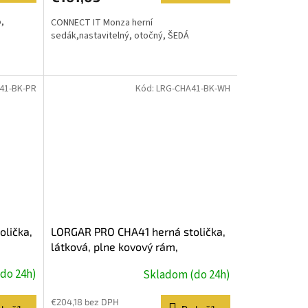
,
CONNECT IT Monza herní
sedák,nastavitelný, otočný, ŠEDÁ
41-BK-PR
Kód:
LRG-CHA41-BK-WH
lička,
LORGAR PRO CHA41 herná stolička,
látková, plne kovový rám,
úk,
pamäťová pena, 3D opierky rúk,
do 24h)
Skladom (do 24h)
vá
nosnosť 150 kg, čierno biela
€204,18 bez DPH