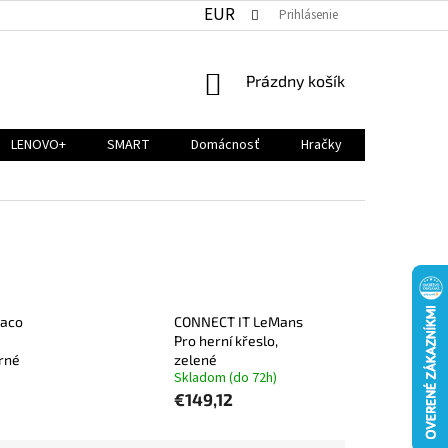
EUR
Prihlásenie
NÁKUPNÝ
Prázdny košík
KOŠÍK
LENOVO+
SMART
Domácnosť
Hračky
naco
CONNECT IT LeMans
Pro herní křeslo,
rné
zelené
Skladom (do 72h)
€149,12