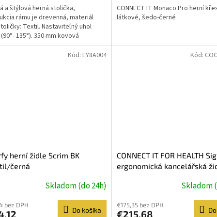
á a štýlová herná stolička,
CONNECT IT Monaco Pro herní kře
ukcia rámu je drevenná, materiál
látkové, šedo-černé
toličky: Textil. Nastaviteľný uhol
 (90°- 135°). 350 mm kovová
ňa. Rozmer a materiál...
Kód:
EY8A004
Kód:
COC
fy herní židle Scrim BK
CONNECT IT FOR HEALTH Si
til/černá
ergonomická kancelářská žid
nastavitelná, ŠEDÁ
Skladom (do 24h)
Skladom (
4 bez DPH
€175,35 bez DPH
Do košíka
Do
4,12
€215,68