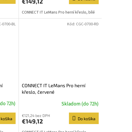
€149,12
CONNECT IT LeMans Pro herní křeslo, bílé
-0700-BL
Kód:
CGC-0700-RD
ní
CONNECT IT LeMans Pro herní
křeslo, červené
do 72h)
Skladom (do 72h)
€121,24 bez DPH
 košíka
Do košíka
€149,12