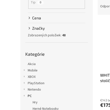
R
Tip
0
a
Odpor
d
e
Cena
V
n
ý
i
Značky
p
e
Zobrazených položiek:
48
i
p
s
r
p
o
Preskočiť
Kategórie
r
kategórie
d
o
u
Akcia
d
k
u
t
Mobile
WHIT
k
o
XBOX
stoli
t
v
PlayStation
o
Nintendo
v
PC
€143 
Hry
€17
Herné Notebooky