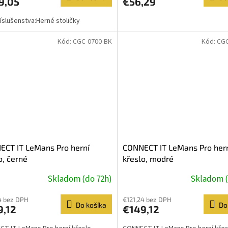
9,05
€56,29
íslušenstva:Herné stoličky
Kód:
CGC-0700-BK
Kód:
CGC
CT IT LeMans Pro herní
CONNECT IT LeMans Pro her
o, černé
křeslo, modré
Skladom (do 72h)
Skladom (
4 bez DPH
€121,24 bez DPH
Do košíka
Do
9,12
€149,12