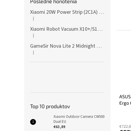
Posledné honotenia
Xiaomi 20W Power Strip (2C1A) EU
|
Hodnotenie produktu je 5 z 5 hviezdičiek.
Xiaomi Robot Vacuum X10+/S10+/X10/X20+ Side Brush
|
Hodnotenie produktu je 5 z 5 hviezdičiek.
GameSir Nova Lite 2 Midnight Gray
|
Hodnotenie produktu je 5 z 5 hviezdičiek.
ASUS 
Ergo 
Top 10 produktov
Xiaomi Outdoor Camera CW500
Dual EU
€63,89
€722,