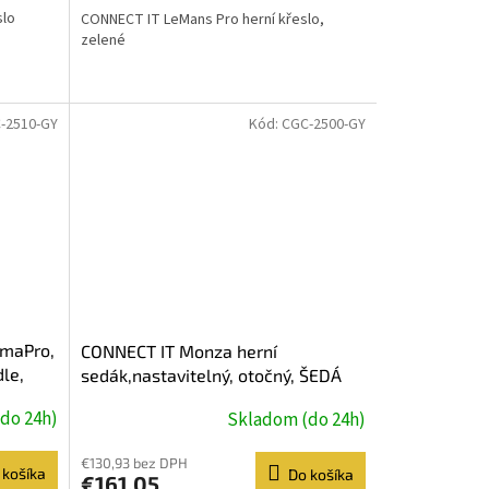
slo
CONNECT IT LeMans Pro herní křeslo,
zelené
-2510-GY
Kód:
CGC-2500-GY
gmaPro,
CONNECT IT Monza herní
le,
sedák,nastavitelný, otočný, ŠEDÁ
do 24h)
Skladom (do 24h)
€130,93 bez DPH
 košíka
Do košíka
€161,05