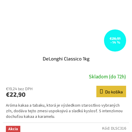
€26,91
–14 %
DeLonghi Classico 1kg
Skladom (do 72h)
€19,24 bez DPH
Do košíka
€22,90
Aróma kakaa a tabaku, ktorá je výsledkom starostlivo vybraných
zŕn, dodáva tejto zmesi uspokojivú a sladkú kyslosť. S intenzívnou
dochuťou kakaa a karamelu.
Kód:
DLSC316
Akcia