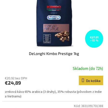
€27,91
–10 %
DeLonghi Kimbo Prestige 1kg
Skladom (do 72h)
€20,92 bez DPH
Do košíka
€24,89
zrnková káva 65% arabica (3 druhy), 35% robusta (pôvodom z Indie
a Vietnamu)
Kód:
3831091701388