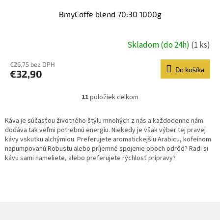
BmyCoffe blend 70:30 1000g
Skladom (do 24h)
(1 ks)
€26,75 bez DPH
Do košíka
€32,90
11
položiek celkom
O
v
l
Káva je súčasťou životného štýlu mnohých z nás a každodenne nám
á
dodáva tak veľmi potrebnú energiu. Niekedy je však výber tej pravej
d
kávy vskutku alchýmiou.
Preferujete aromatickejšiu Arabicu, kofeínom
a
napumpovanú Robustu alebo príjemné spojenie oboch odrôd? Radi si
c
kávu sami nameliete, alebo preferujete rýchlosť prípravy?
i
e
p
r
v
k