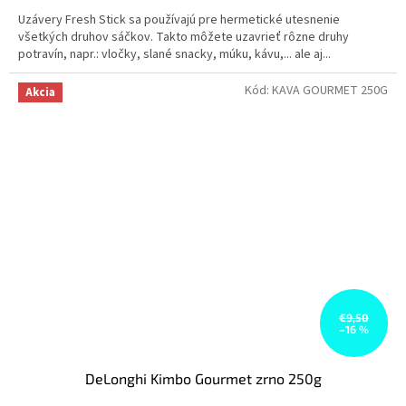
Uzávery Fresh Stick sa používajú pre hermetické utesnenie
všetkých druhov sáčkov. Takto môžete uzavrieť rôzne druhy
potravín, napr.: vločky, slané snacky, múku, kávu,... ale aj...
Kód:
KAVA GOURMET 250G
Akcia
€9,50
–16 %
DeLonghi Kimbo Gourmet zrno 250g