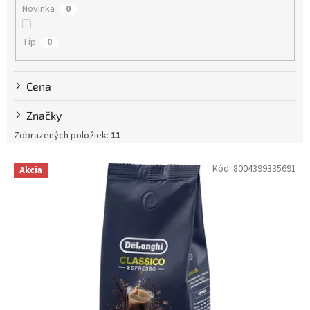
Novinka
0
o
v
Tip
0
Cena
Značky
Zobrazených položiek:
11
V
Kód:
8004399335691
Akcia
ý
p
i
s
p
r
o
d
u