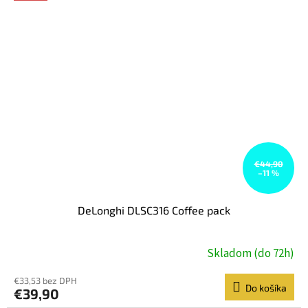
€44,90
–11 %
DeLonghi DLSC316 Coffee pack
Skladom (do 72h)
€33,53 bez DPH
Do košíka
€39,90