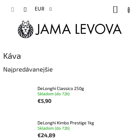
Prejsť
NÁKUP
na
EUR
obsah
KOŠÍK
Káva
Najpredávanejšie
DeLonghi Classico 250g
Skladom (do 72h)
€5,90
DeLonghi Kimbo Prestige 1kg
Skladom (do 72h)
€24,89