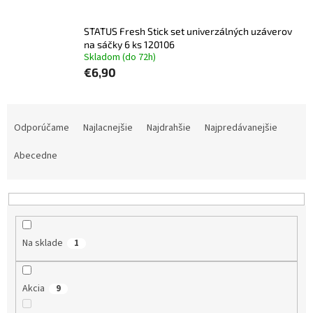
STATUS Fresh Stick set univerzálných uzáverov
na sáčky 6 ks 120106
Skladom (do 72h)
€6,90
R
a
Odporúčame
Najlacnejšie
Najdrahšie
Najpredávanejšie
d
e
Abecedne
n
i
e
p
r
Na sklade
1
o
d
u
Akcia
9
k
t