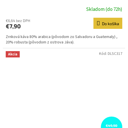
Skladom (do 72h)
€6,64 bez DPH
Do košíka
€7,90
Zrnková káva 80% arabica (pôvodom zo Salvadoru a Guatemaly) ,
20% robusta (pôvodom z ostrova Jáva).
Kód:
DLSC317
Akcia
€49,90