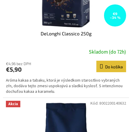
k
t
o
€9
–34 %
v
DeLonghi Classico 250g
Skladom (do 72h)
€4,96 bez DPH
Do košíka
€5,90
Aróma kakaa a tabaku, ktorá je výsledkom starostlivo vybraných
zŕn, dodáva tejto zmesi uspokojivú a sladkú kyslosť. S intenzívnou
dochuťou kakaa a karamelu.
Kód:
8002200140632
Akcia