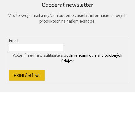
y
Odoberať newsletter
v
ý
Vložte svoj e-mail a my Vám budeme zasielať informácie o nových
p
produktoch na našom e-shope.
i
s
u
Email
Vložením e-mailu súhlasíte s
podmienkami ochrany osobných
údajov
PRIHLÁSIŤ SA
Z
á
p
ä
t
i
e