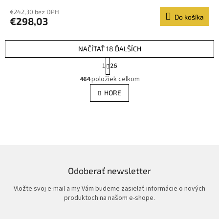
€242,30 bez DPH
Do košíka
€298,03
NAČÍTAŤ 18 ĎALŠÍCH
S
1
26
t
O
r
464
položiek celkom
v
á
l
HORE
n
á
k
d
o
v
a
a
c
n
i
i
e
e
p
r
Odoberať newsletter
v
k
Vložte svoj e-mail a my Vám budeme zasielať informácie o nových
y
produktoch na našom e-shope.
v
ý