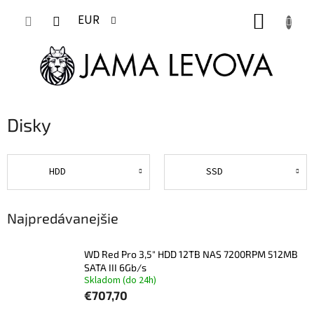
Prejsť
NÁKUP
na
EUR
obsah
KOŠÍK
Disky
HDD
SSD
Najpredávanejšie
WD Red Pro 3,5" HDD 12TB NAS 7200RPM 512MB
SATA III 6Gb/s
Skladom (do 24h)
€707,70