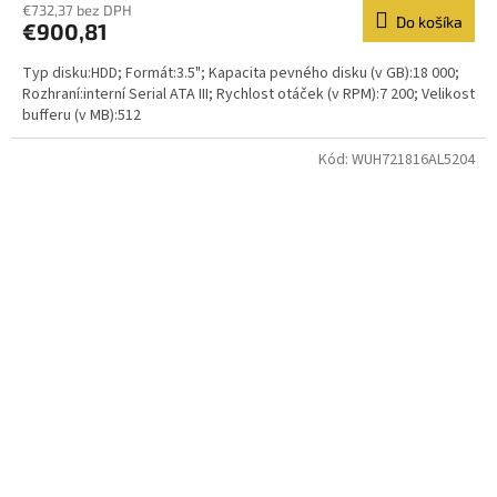
€732,37 bez DPH
Do košíka
€900,81
Typ disku:HDD; Formát:3.5"; Kapacita pevného disku (v GB):18 000;
Rozhraní:interní Serial ATA III; Rychlost otáček (v RPM):7 200; Velikost
bufferu (v MB):512
Kód:
WUH721816AL5204