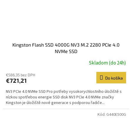
Kingston Flash SSD 4000G NV3 M.2 2280 PCIe 4.0
NVMe SSD
Skladom (do 24h)
€586,35 bez DPH
Do košíka
€721,21
NV3 PCIe 4.0 NVMe SSD Pro potřeby vysokorychlostního úložiště s
nízkou spotřebou energie SSD disk NV3 PCIe 4.0 NVMe značky
Kingston je úložiště nové generace s podporou řadiče...
Kód:
G440E500G