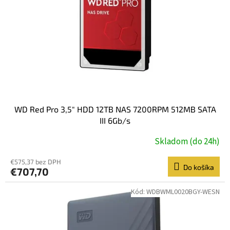
r
o
d
u
k
t
o
v
WD Red Pro 3,5" HDD 12TB NAS 7200RPM 512MB SATA
III 6Gb/s
Skladom (do 24h)
€575,37 bez DPH
Do košíka
€707,70
Kód:
WDBWML0020BGY-WESN