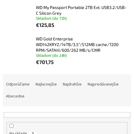
WD My Passport Portable 2TB Ext. USB3.2/USB-
C Silicon Grey
Skladom (do 72h)
€125,85
WD Gold Enterprise
WD142KRYZ/14TB/3,5”/512MB cache/7200
RPM/SATAIII/600/262 MB/s/CMR
Skladom (do 24h)
€701,75
R
a
Odporúčame
Najlacnejšie
Najdrahšie
Najpredávanejšie
d
e
Abecedne
n
i
e
p
r
Na sklade
2