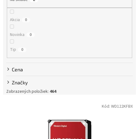
o
d
u
Akcia
0
k
t
Novinka
0
o
v
Tip
0
Cena
Značky
Zobrazených položiek:
464
V
Kód:
WD122KFBX
ý
p
i
s
p