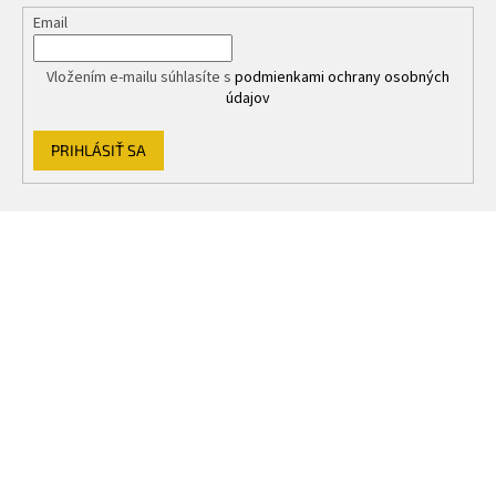
p
Email
i
s
u
Vložením e-mailu súhlasíte s
podmienkami ochrany osobných
údajov
PRIHLÁSIŤ SA
Z
á
p
ä
t
i
e