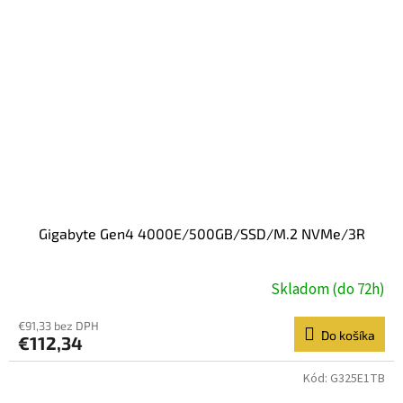
Gigabyte Gen4 4000E/500GB/SSD/M.2 NVMe/3R
Skladom (do 72h)
€91,33 bez DPH
Do košíka
€112,34
Kód:
G325E1TB