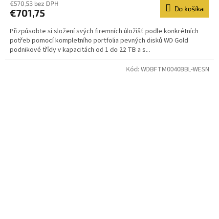
€570,53 bez DPH
Do košíka
€701,75
Přizpůsobte si složení svých firemních úložišť podle konkrétních
potřeb pomocí kompletního portfolia pevných disků WD Gold
podnikové třídy v kapacitách od 1 do 22 TB a s...
Kód:
WDBFTM0040BBL-WESN