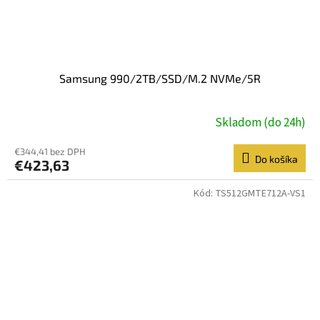
Samsung 990/2TB/SSD/M.2 NVMe/5R
Skladom (do 24h)
€344,41 bez DPH
Do košíka
€423,63
Kód:
TS512GMTE712A-VS1