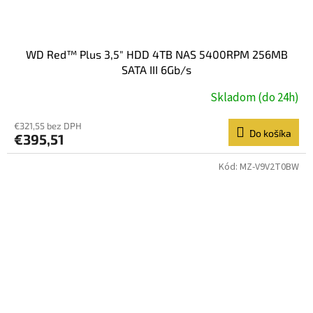
WD Red™ Plus 3,5" HDD 4TB NAS 5400RPM 256MB
SATA III 6Gb/s
Skladom (do 24h)
€321,55 bez DPH
Do košíka
€395,51
Kód:
MZ-V9V2T0BW