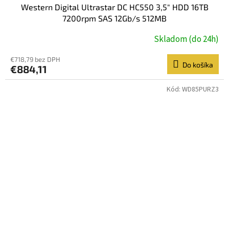
Western Digital Ultrastar DC HC550 3,5" HDD 16TB
7200rpm SAS 12Gb/s 512MB
Skladom (do 24h)
€718,79 bez DPH
Do košíka
€884,11
Kód:
WD85PURZ3