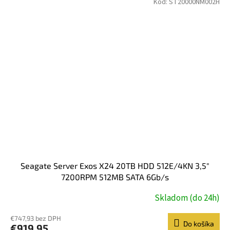
Kód:
ST20000NM002H
Seagate Server Exos X24 20TB HDD 512E/4KN 3,5"
7200RPM 512MB SATA 6Gb/s
Skladom (do 24h)
€747,93 bez DPH
Do košíka
€919,95