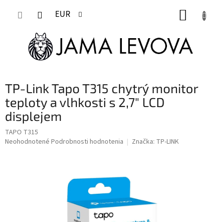
Prejsť
NÁKUP
na
EUR
obsah
KOŠÍK
TP-Link Tapo T315 chytrý monitor
teploty a vlhkosti s 2,7" LCD
displejem
TAPO T315
Priemerné
Neohodnotené
Podrobnosti hodnotenia
Značka:
TP-LINK
hodnotenie
produktu
je
0,0
z
5
hviezdičiek.