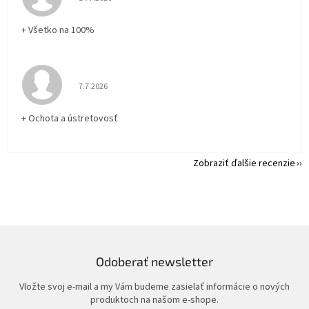
+ Všetko na 100%
Hodnotenie obchodu je 5 z 5 hviezdičiek.
7.7.2026
+ Ochota a ústretovosť
Zobraziť ďalšie recenzie
Odoberať newsletter
Vložte svoj e-mail a my Vám budeme zasielať informácie o nových
produktoch na našom e-shope.