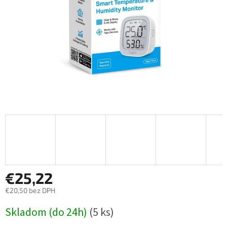
€25,22
€20,50 bez DPH
Jednotková
Skladom (do 24h)
(5 ks)
cena: