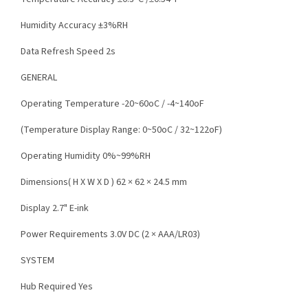
Humidity Accuracy ±3%RH
Data Refresh Speed 2s
GENERAL
Operating Temperature -20~60oC / -4~140oF
(Temperature Display Range: 0~50oC / 32~122oF)
Operating Humidity 0%~99%RH
Dimensions( H X W X D ) 62 × 62 × 24.5 mm
Display 2.7" E-ink
Power Requirements 3.0V DC (2 × AAA/LR03)
SYSTEM
Hub Required Yes