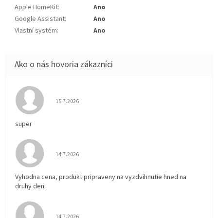
Apple HomeKit
:
Ano
Google Assistant
:
Ano
Vlastní systém
:
Ano
Hodnotenie obchodu je 5 z 5 hviezdičiek.
15.7.2026
super
Hodnotenie obchodu je 5 z 5 hviezdičiek.
14.7.2026
Vyhodna cena, produkt pripraveny na vyzdvihnutie hned na
druhy den.
Hodnotenie obchodu je 5 z 5 hviezdičiek.
14.7.2026