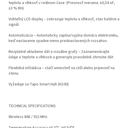
teplotu a vlhkosť v reálnom čase. (Presnosť merania: ±0,54 oF,
±3 % RH).
Viditeľný LCD displej – zobrazuje teplotu a vlhkosť, stav batérie a
signál.
Automatizácia – Automaticky zapína/vypína domácu elektroniku,
keď nastavenie spadne mimo prednastavených rozsahov.
Bezplatné ukladanie dát a vizuálne grafy – Zaznamenávajte
údaje o teplote a vlhkosti a generujte pravidelné zhrnutie dát.
Flexibilná inštalácia – stačí umiestniť na stôl alebo pripevniť na
stenu.
Vyžaduje sa Tapo Smart Hub (H100).
TECHNICAL SPECIFICATIONS
Wireless 868 / 922 MHz
Temperature Accuracy ±0.3°C /±0.54°F