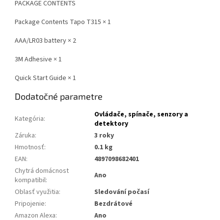
PACKAGE CONTENTS
Package Contents Tapo T315 × 1
AAA/LR03 battery × 2
3M Adhesive × 1
Quick Start Guide × 1
Dodatočné parametre
Ovládače, spínače, senzory a
Kategória
:
detektory
Záruka
:
3 roky
Hmotnosť
:
0.1 kg
EAN
:
4897098682401
Chytrá domácnost
Ano
kompatibil
:
Oblasť využitia
:
Sledování počasí
Pripojenie
:
Bezdrátové
Amazon Alexa
:
Ano