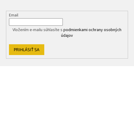
Email
Vložením e-mailu súhlasíte s
podmienkami ochrany osobných
údajov
PRIHLÁSIŤ SA
Z
á
p
ä
t
i
e