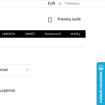
EUR
Prihlásenie
NÁKUPNÝ
Prázdny košík
KOŠÍK
LENOVO+
SMART
Domácnosť
Hračky
etské
avujeme.