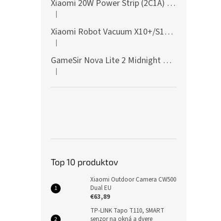
Xiaomi 20W Power Strip (2C1A) EU
|
Hodnotenie produktu je 5 z 5 hviezdičiek.
Xiaomi Robot Vacuum X10+/S10+/X10/X20+ Side Brush
|
Hodnotenie produktu je 5 z 5 hviezdičiek.
GameSir Nova Lite 2 Midnight Gray
|
Hodnotenie produktu je 5 z 5 hviezdičiek.
Top 10 produktov
Xiaomi Outdoor Camera CW500
Dual EU
€63,89
TP-LINK Tapo T110, SMART
senzor na okná a dvere