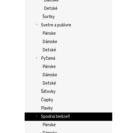
Dámske
Detské
Šortky
Svetre a pulóvre
Pánske
Dámske
Detské
Pyžamá
Pánske
Dámske
Detské
Šiltovky
Čiapky
Plavky
Spodná bielizeň
Pánske