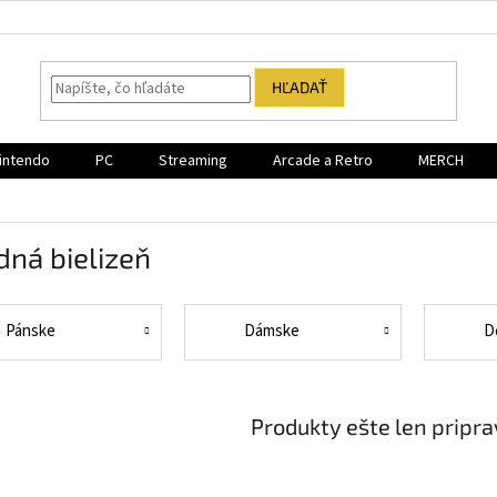
HĽADAŤ
intendo
PC
Streaming
Arcade a Retro
MERCH
ná bielizeň
Pánske
Dámske
D
Produkty ešte len pripr