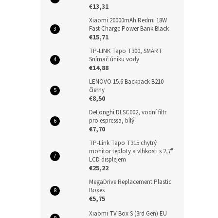
€13,31
Xiaomi 20000mAh Redmi 18W
Fast Charge Power Bank Black
€15,71
TP-LINK Tapo T300, SMART
Snímač úniku vody
€14,88
LENOVO 15.6 Backpack B210
čierny
€8,50
DeLonghi DLSC002, vodní filtr
pro espressa, bílý
€7,70
TP-Link Tapo T315 chytrý
monitor teploty a vlhkosti s 2,7"
LCD displejem
€25,22
MegaDrive Replacement Plastic
Boxes
€5,75
Xiaomi TV Box S (3rd Gen) EU