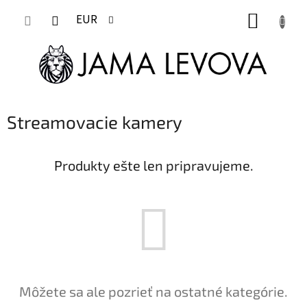
Prejsť
NÁKUP
na
EUR
obsah
KOŠÍK
Streamovacie kamery
Produkty ešte len pripravujeme.
Môžete sa ale pozrieť na ostatné kategórie.