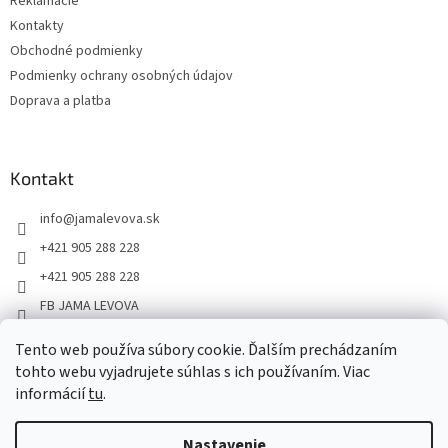
Reklamácie
Kontakty
Obchodné podmienky
Podmienky ochrany osobných údajov
Doprava a platba
Kontakt
info
@
jamalevova.sk
+421 905 288 228
+421 905 288 228
FB JAMA LEVOVA
jama_levova
Tento web používa súbory cookie. Ďalším prechádzaním
JamaLevova
tohto webu vyjadrujete súhlas s ich používaním. Viac
+421905288228
informácií
tu
.
Nastavenie