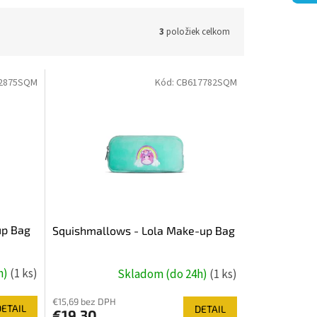
3
položiek celkom
2875SQM
Kód:
CB617782SQM
up Bag
Squishmallows - Lola Make-up Bag
h)
(1 ks)
Skladom (do 24h)
(1 ks)
€15,69 bez DPH
DETAIL
DETAIL
€19,30