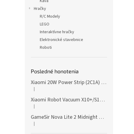
Káva
Hračky
R/C Modely
LEGO
Interaktívne hračky
Elektronické stavebnice
Roboti
Posledné honotenia
Xiaomi 20W Power Strip (2C1A) EU
|
Hodnotenie produktu je 5 z 5 hviezdičiek.
Xiaomi Robot Vacuum X10+/S10+/X10/X20+ Side Brush
|
Hodnotenie produktu je 5 z 5 hviezdičiek.
GameSir Nova Lite 2 Midnight Gray
|
Hodnotenie produktu je 5 z 5 hviezdičiek.