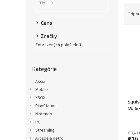
Tip
0
R
a
Odpor
d
Cena
e
V
n
Značky
ý
i
Zobrazených položiek:
3
p
e
i
p
s
r
Preskočiť
p
o
Kategórie
kategórie
r
d
o
Akcia
u
d
k
Mobile
u
t
XBOX
Squis
k
o
PlayStation
Make
t
v
Nintendo
o
PC
v
Streaming
€11,41
€14
Arcade a Retro