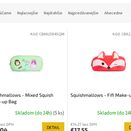
účame
Najlacnejšie
Najdrahšie
Najpredávanejšie
Abecedne
Kód:
CB862584SQM
Kód:
CB82
hmallows - Mixed Squish
Squishmallows - Fifi Make-
-up Bag
Skladom (do 24h)
(5 ks)
Skladom (do 24
 bez DPH
€14,27 bez DPH
DETAIL
,04
€17,55