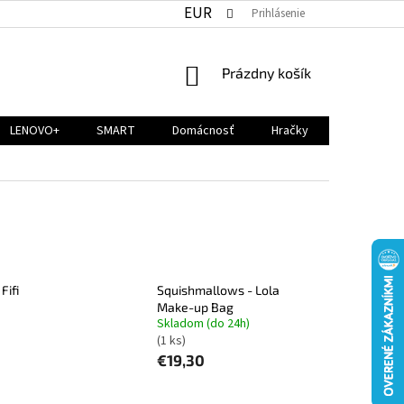
EUR
Prihlásenie
NÁKUPNÝ
Prázdny košík
KOŠÍK
LENOVO+
SMART
Domácnosť
Hračky
Fifi
Squishmallows - Lola
Make-up Bag
Skladom (do 24h)
(1 ks)
€19,30