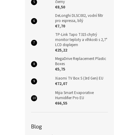
čierny
€8,50
DeLonghi DLSC002, vodní filtr
pro espressa, bílý
€7,70
TP-Link Tapo T315 chytrý
monitor teploty a vlhkosti s 2,7"
LCD displejem
€25,22
MegaDrive Replacement Plastic
Boxes
€5,75
Xiaomi TV Box S (3rd Gen) EU
€72,07
Mijia Smart Evaporative
Humidifier Pro EU
€66,55
Blog