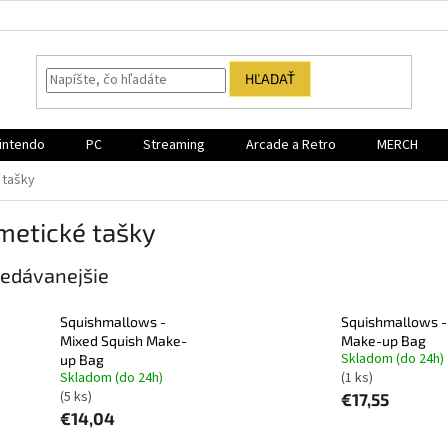
HĽADAŤ
intendo
PC
Streaming
Arcade a Retro
MERCH
 tašky
metické tašky
edávanejšie
Squishmallows -
Squishmallows - 
Mixed Squish Make-
Make-up Bag
Skladom (do 24h)
up Bag
Skladom (do 24h)
(1 ks)
(5 ks)
€17,55
€14,04