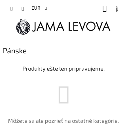
Prejsť
NÁKUP
na
EUR
obsah
KOŠÍK
Pánske
Produkty ešte len pripravujeme.
Môžete sa ale pozrieť na ostatné kategórie.