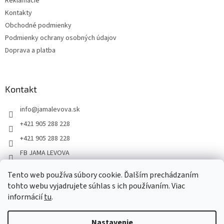
Reklamácie
Kontakty
Obchodné podmienky
Podmienky ochrany osobných údajov
Doprava a platba
Kontakt
info
@
jamalevova.sk
+421 905 288 228
+421 905 288 228
FB JAMA LEVOVA
jama_levova
Tento web používa súbory cookie. Ďalším prechádzaním
JamaLevova
tohto webu vyjadrujete súhlas s ich používaním. Viac
+421905288228
informácií
tu
.
Nastavenie