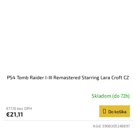
PS4 Tomb Raider I-III Remastered Starring Lara Croft CZ
Skladom (do 72h)
€17,16 bez DPH
Do košíka
€21,11
Kód:
5908305248897