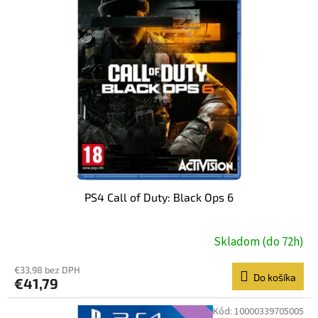
PS4 Call of Duty: Black Ops 6
Skladom (do 72h)
€33,98 bez DPH
Do košíka
€41,79
Kód:
10000339705005