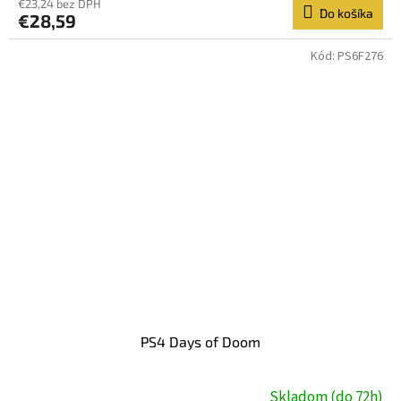
€23,24 bez DPH
Do košíka
€28,59
Kód:
PS6F276
PS4 Days of Doom
Skladom (do 72h)