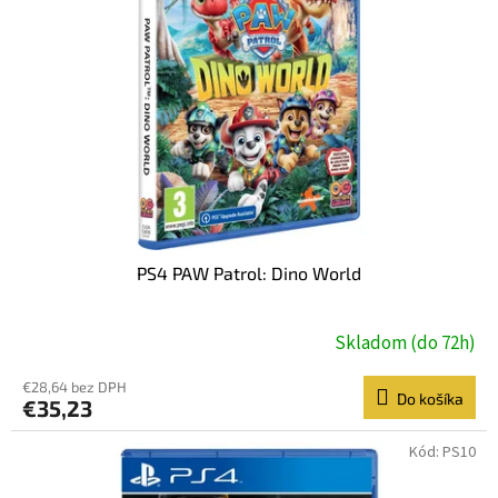
s
p
r
o
d
u
k
t
o
v
PS4 PAW Patrol: Dino World
Skladom (do 72h)
€28,64 bez DPH
Do košíka
€35,23
Kód:
PS10