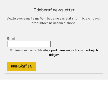
v
ý
Odoberať newsletter
p
i
Vložte svoj e-mail a my Vám budeme zasielať informácie o nových
s
produktoch na našom e-shope.
u
Email
Vložením e-mailu súhlasíte s
podmienkami ochrany osobných
údajov
PRIHLÁSIŤ SA
Z
á
p
ä
t