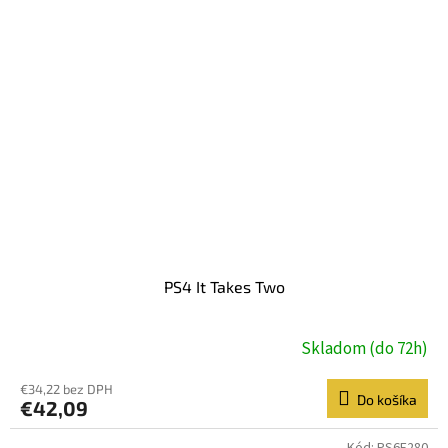
PS4 It Takes Two
Skladom (do 72h)
€34,22 bez DPH
Do košíka
€42,09
Kód:
PS6F280