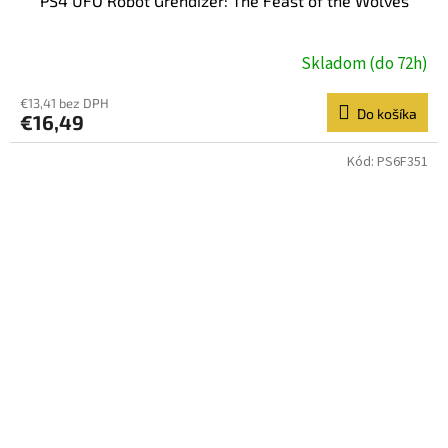
PS4 UFO Robot Grendizer: The Feast of the Wolves
Skladom (do 72h)
€13,41 bez DPH
Do košíka
€16,49
Kód:
PS6F351