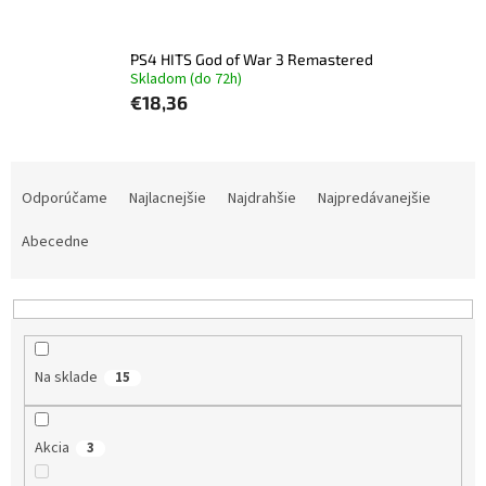
PS4 HITS God of War 3 Remastered
Skladom (do 72h)
€18,36
R
a
Odporúčame
Najlacnejšie
Najdrahšie
Najpredávanejšie
d
e
Abecedne
n
i
e
p
r
Na sklade
15
o
d
u
Akcia
3
k
t