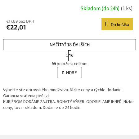
Skladom (do 24h)
(1 ks)
€17,89 bez DPH
Do košíka
€22,01
NAČÍTAŤ 18 ĎALŠÍCH
S
1
6
t
O
r
99
položiek celkom
v
á
l
HORE
n
á
k
d
o
v
Vyberte si z obrovského množstva. Nízke ceny a rýchle dodanie!
a
a
Garancia vrátenia peňazí.
c
n
KURIÉROM DODÁME ZAJTRA. BOHATÝ VÝBER. ODOSIELAME IHNEĎ. Nízke
i
i
ceny, tovar skladom. Dodanie do 24 hodín.
e
e
p
r
v
k
y