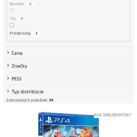
Novinka
0
o
v
Tip
0
Predpredaj
1
Cena
Značky
PEGI
Typ distribúcie
Zobrazených položiek:
99
V
Kód:
5061005357587
ý
p
i