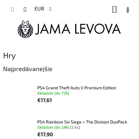
Prejsť
NÁKUP
na
EUR
obsah
KOŠÍK
Hry
Najpredávanejšie
PS4 Grand Theft Auto V Premium Edition
Skladom (do 72h)
€17,61
PS4 Rainbow Six Siege + The Division DuoPack
Skladom (do 24h)
(1 ks)
€17,90