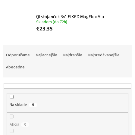
QI stojanček 3v1 FIXED MagFlex Alu
Skladom (do 72h)
€23,35
R
a
Odporúčame
Najlacnejšie
Najdrahšie
Najpredávanejšie
d
e
Abecedne
n
i
e
p
r
Na sklade
9
o
d
u
Akcia
0
k
t