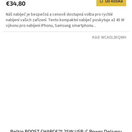
Do košíka
€34,80
Náš nabíječ je bezpečná a cenově dostupná volba pro rychlé
nabíjení vašich zařízení. Tento kompaktní nabíječ poskytuje až 45 W
výkonu pro nabíjení iPhonu, Samsung smartphonu...
Kód:
WCA012KQWH
Belkin BOOST CHARGE™ 25W USB-C Power Delivery