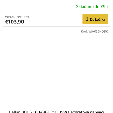
Skladom (do 72h)
€84,47 bez DPH
Do košíka
€103,90
Kód:
WIA012HQBK
Belkin BOOST CHARGE™ Qi 15W Bezdrátová nabíjecí