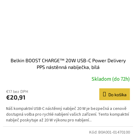
Belkin BOOST CHARGE™ 20W USB-C Power Delivery
PPS nástěnná nabíječka, bílá
Skladom (do 72h)
€17 bez DPH
Do košíka
€20,91
Náš kompaktní USB-C nástěnný nabíječ 20 W je bezpečná a cenově
dostupná volba pro rychlé nabíjení vašich zařízení. Tento kompaktní
nabíječ poskytuje až 20 W výkonu pro nabíjení...
Kód:
B0A001-01470100