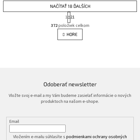
NAČÍTAŤ 18 ĎALŠÍCH
S
1
21
t
O
r
372
položiek celkom
v
á
l
HORE
n
á
k
d
o
v
a
a
c
n
i
i
e
e
p
r
Odoberať newsletter
v
k
Vložte svoj e-mail a my Vám budeme zasielať informácie o nových
y
produktoch na našom e-shope.
v
ý
p
Email
i
s
u
Vložením e-mailu súhlasíte s
podmienkami ochrany osobných