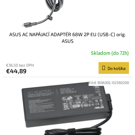
k
t
o
v
ASUS AC NAPÁJACÍ ADAPTÉR 68W 2P EU (USB-C) orig.
ASUS
Skladom (do 72h)
€36,50 bez DPH
Do košíka
€44,89
Kód:
B0A001-01560200