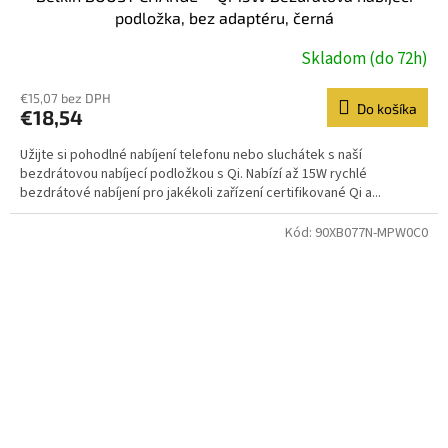
podložka, bez adaptéru, černá
Skladom (do 72h)
€15,07 bez DPH
Do košíka
€18,54
Užijte si pohodlné nabíjení telefonu nebo sluchátek s naší
bezdrátovou nabíjecí podložkou s Qi. Nabízí až 15W rychlé
bezdrátové nabíjení pro jakékoli zařízení certifikované Qi a...
Kód:
90XB077N-MPW0C0