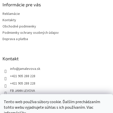
Informácie pre vás
Reklamácie
Kontakty
Obchodné podmienky
Podmienky ochrany osobných údajov
Doprava a platba
Kontakt
info
@
jamalevova.sk
+421 905 288 228
+421 905 288 228
FB JAMA LEVOVA
jama_levova
Tento web používa súbory cookie. Ďalším prechádzaním
JamaLevova
tohto webu vyjadrujete súhlas s ich používaním. Viac
+421905288228