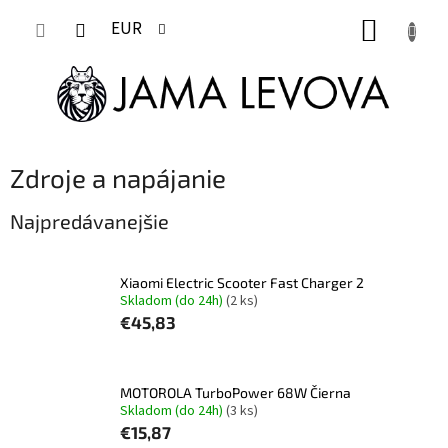
Prejsť
NÁKUP
na
EUR
obsah
KOŠÍK
Zdroje a napájanie
Najpredávanejšie
Xiaomi Electric Scooter Fast Charger 2
Skladom (do 24h)
(2 ks)
€45,83
MOTOROLA TurboPower 68W Čierna
Skladom (do 24h)
(3 ks)
€15,87