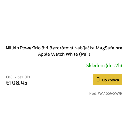
Nillkin PowerTrio 3v1 Bezdrôtová Nabíjačka MagSafe pre
Apple Watch White (MFI)
Skladom (do 72h)
€88,17 bez DPH
Do košíka
€108,45
Kód:
WCA009KQWH