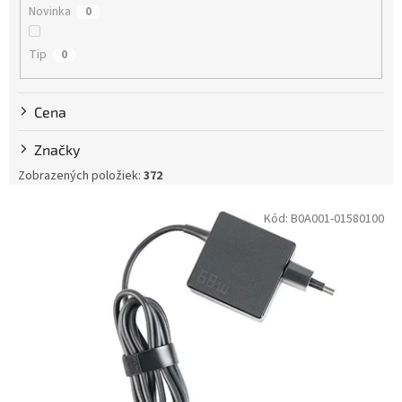
Novinka
0
o
v
Tip
0
Cena
Značky
Zobrazených položiek:
372
V
Kód:
B0A001-01580100
ý
p
i
s
p
r
o
d
u