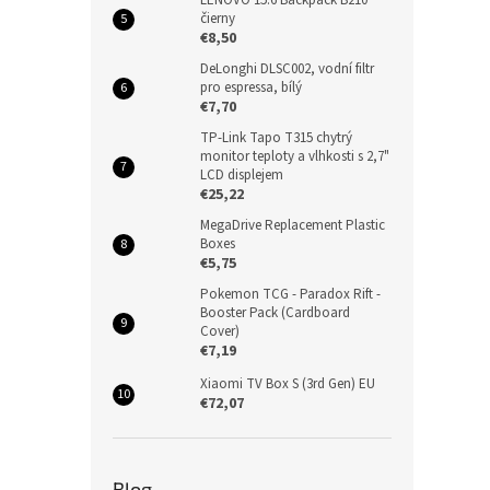
čierny
€8,50
DeLonghi DLSC002, vodní filtr
pro espressa, bílý
€7,70
TP-Link Tapo T315 chytrý
monitor teploty a vlhkosti s 2,7"
LCD displejem
€25,22
MegaDrive Replacement Plastic
Boxes
€5,75
Pokemon TCG - Paradox Rift -
Booster Pack (Cardboard
Cover)
€7,19
Xiaomi TV Box S (3rd Gen) EU
€72,07
Blog