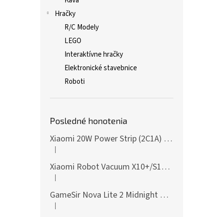
Káva
Hračky
R/C Modely
LEGO
Interaktívne hračky
Elektronické stavebnice
Roboti
Posledné honotenia
Xiaomi 20W Power Strip (2C1A) EU
|
Hodnotenie produktu je 5 z 5 hviezdičiek.
Xiaomi Robot Vacuum X10+/S10+/X10/X20+ Side Brush
|
Hodnotenie produktu je 5 z 5 hviezdičiek.
GameSir Nova Lite 2 Midnight Gray
|
Hodnotenie produktu je 5 z 5 hviezdičiek.