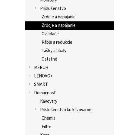
Monitory
Príslušenstvo
Zrdoje a napájanie
Zrdoje a napájanie
Ovládače
Káble a redukcie
Tašky a obaly
Ostatné
MERCH
LENOVO+
SMART
Domácnosť
Kávovary
Príslušenstvo ku kávovarom
Chémia
Filtre