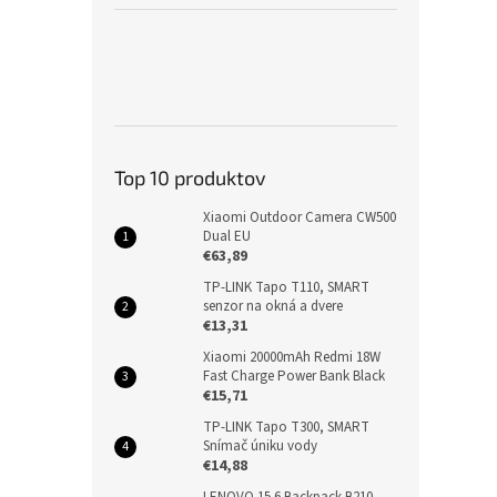
Top 10 produktov
Xiaomi Outdoor Camera CW500
Dual EU
€63,89
TP-LINK Tapo T110, SMART
senzor na okná a dvere
€13,31
Xiaomi 20000mAh Redmi 18W
Fast Charge Power Bank Black
€15,71
TP-LINK Tapo T300, SMART
Snímač úniku vody
€14,88
LENOVO 15.6 Backpack B210