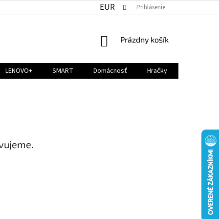
EUR
Prihlásenie
NÁKUPNÝ
Prázdny košík
KOŠÍK
LENOVO+
SMART
Domácnosť
Hračky
avujeme.