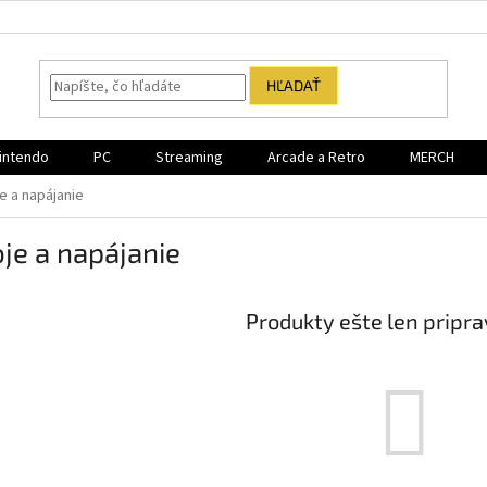
HĽADAŤ
intendo
PC
Streaming
Arcade a Retro
MERCH
e a napájanie
je a napájanie
Produkty ešte len pripr