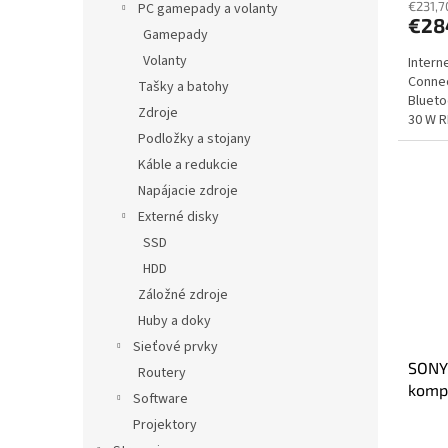
€231,7
PC gamepady a volanty
€28
Gamepady
Volanty
Intern
Connec
Tašky a batohy
Blueto
Zdroje
30 W R
Podložky a stojany
Káble a redukcie
Napájacie zdroje
Externé disky
SSD
HDD
Záložné zdroje
Huby a doky
Sieťové prvky
SONY
Routery
kompa
Software
oran
Projektory