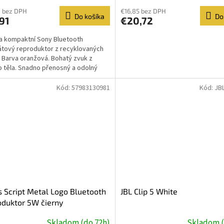
0 bez DPH
€16,85 bez DPH
Do košíka
Do
91
€20,72
a kompaktní Sony Bluetooth
tový reproduktor z recyklovaných
. Barva oranžová. Bohatý zvuk z
 těla. Snadno přenosný a odolný
ktor (IP67). Díky...
Kód:
57983130981
Kód:
JB
 Script Metal Logo Bluetooth
JBL Clip 5 White
duktor 5W čierny
Skladom (do 72h)
Skladom (