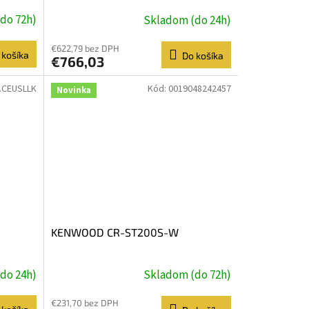
do 72h)
Skladom (do 24h)
€622,79 bez DPH
 košíka
Do košíka
€766,03
.CEUSLLK
Kód:
0019048242457
Novinka
KENWOOD CR-ST200S-W
do 24h)
Skladom (do 72h)
€231,70 bez DPH