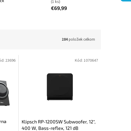
ack
(1 ks)
€69,99
284
položiek celkom
ód:
23696
Kód:
1070647
rna
Klipsch RP-1200SW Subwoofer, 12",
400 W, Bass-reflex, 121 dB