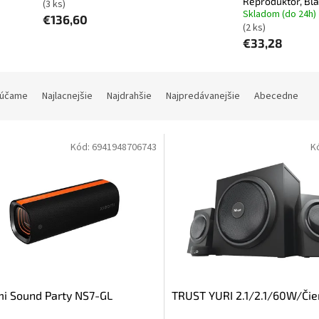
Reproduktor, Bl
(3 ks)
Skladom (do 24h)
€136,60
(2 ks)
€33,28
účame
Najlacnejšie
Najdrahšie
Najpredávanejšie
Abecedne
Kód:
6941948706743
K
i Sound Party NS7-GL
TRUST YURI 2.1/2.1/60W/Čie