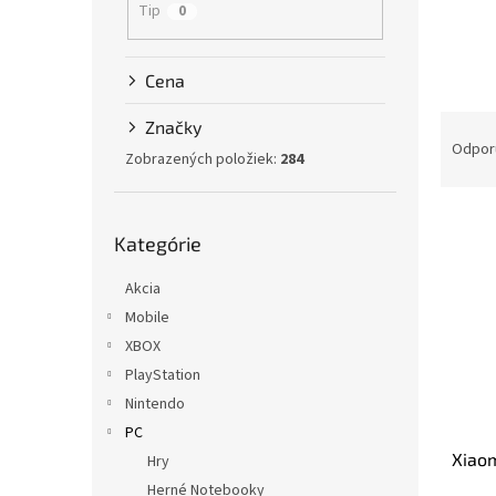
Tip
0
Cena
R
Značky
a
Odpor
Zobrazených položiek:
284
d
e
V
n
Preskočiť
ý
Kategórie
i
kategórie
p
e
Akcia
i
p
s
r
Mobile
p
o
XBOX
r
d
PlayStation
o
u
Nintendo
d
k
PC
u
t
Xiaom
k
Hry
o
t
v
Herné Notebooky