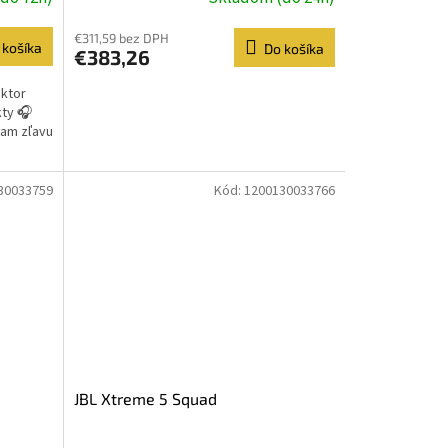
€311,59 bez DPH
 košíka
Do košíka
€383,26
uktor
kty 🎧
šam zľavu
30033759
Kód:
1200130033766
JBL Xtreme 5 Squad