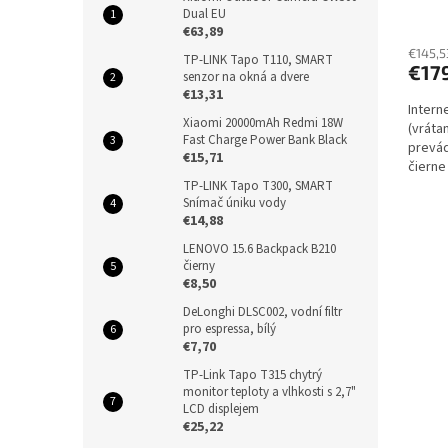
Dual EU
€63,89
€145,5
TP-LINK Tapo T110, SMART
€17
senzor na okná a dvere
€13,31
Intern
Xiaomi 20000mAh Redmi 18W
(vráta
Fast Charge Power Bank Black
prevád
€15,71
čierne
TP-LINK Tapo T300, SMART
Snímač úniku vody
€14,88
LENOVO 15.6 Backpack B210
čierny
€8,50
DeLonghi DLSC002, vodní filtr
pro espressa, bílý
€7,70
TP-Link Tapo T315 chytrý
monitor teploty a vlhkosti s 2,7"
LCD displejem
€25,22