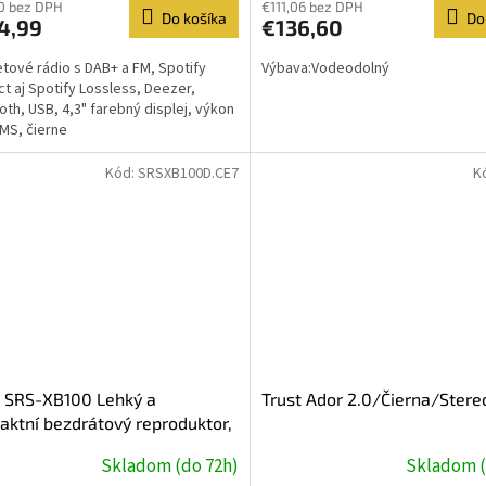
0 bez DPH
€111,06 bez DPH
Do košíka
Do
4,99
€136,60
etové rádio s DAB+ a FM, Spotify
Výbava:Vodeodolný
t aj Spotify Lossless, Deezer,
oth, USB, 4,3" farebný displej, výkon
MS, čierne
Kód:
SRSXB100D.CE7
K
 SRS-XB100 Lehký a
Trust Ador 2.0/Čierna/Ster
ktní bezdrátový reproduktor,
žový
Skladom (do 72h)
Skladom (