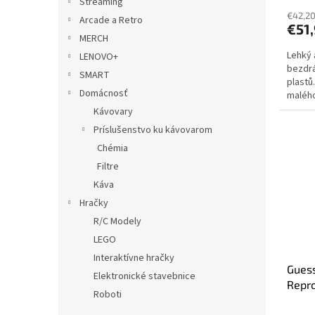
Streaming
€42,2
Arcade a Retro
€51,
MERCH
Lehký 
LENOVO+
bezdrá
SMART
plastů
Domácnosť
malého
reprodu
Kávovary
Príslušenstvo ku kávovarom
Chémia
Filtre
Káva
Hračky
R/C Modely
LEGO
Interaktívne hračky
Guess
Elektronické stavebnice
Repro
Roboti