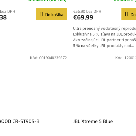
 bez DPH
€56,90 bez DPH
Do košíka
Do
,38
€69,99
Ultra prenosný vodotesný reprod
Exkluzívna 5 % zľava na JBL produ
Ako začínajúci JBL partner ti priná
5 % na všetky JBL produkty nad...
Kód:
0019048239372
Kód:
12001
OOD CR-ST90S-B
JBL Xtreme 5 Blue