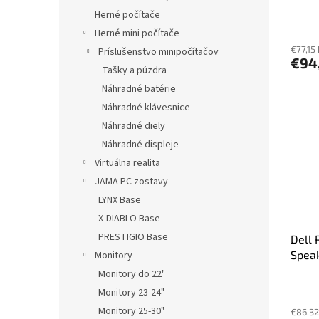
o
Herné počítače
v
Herné mini počítače
€77,15
Príslušenstvo minipočítačov
€94
Tašky a púzdra
Náhradné batérie
Náhradné klávesnice
Náhradné diely
Náhradné displeje
Virtuálna realita
JAMA PC zostavy
LYNX Base
X-DIABLO Base
PRESTIGIO Base
Dell 
Spea
Monitory
Monitory do 22"
Monitory 23-24"
Monitory 25-30"
€86,32