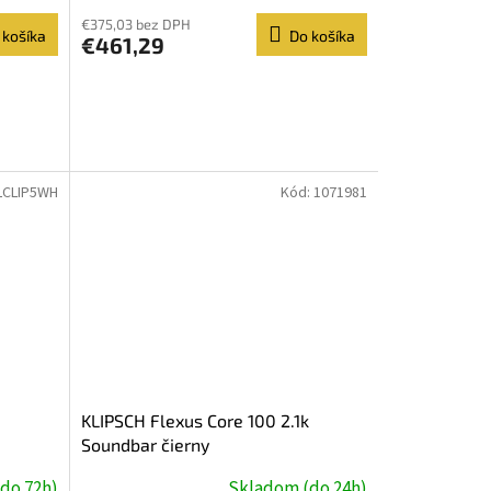
€375,03 bez DPH
 košíka
Do košíka
€461,29
LCLIP5WH
Kód:
1071981
KLIPSCH Flexus Core 100 2.1k
Soundbar čierny
do 72h)
Skladom (do 24h)