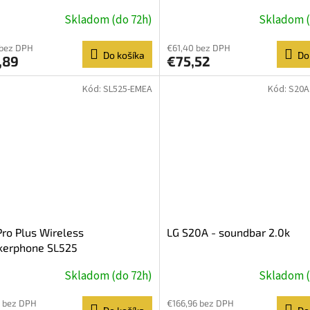
Skladom (do 72h)
Skladom (
 bez DPH
€61,40 bez DPH
Do košíka
Do
,89
€75,52
Kód:
SL525-EMEA
Kód:
S20A
Pro Plus Wireless
LG S20A - soundbar 2.0k
kerphone SL525
Skladom (do 72h)
Skladom (
 bez DPH
€166,96 bez DPH