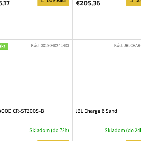
Do košíka
Do
6,17
€205,36
Kód:
0019048242433
Kód:
JBLCHAR
nka
OOD CR-ST200S-B
JBL Charge 6 Sand
Skladom (do 72h)
Skladom (do 24