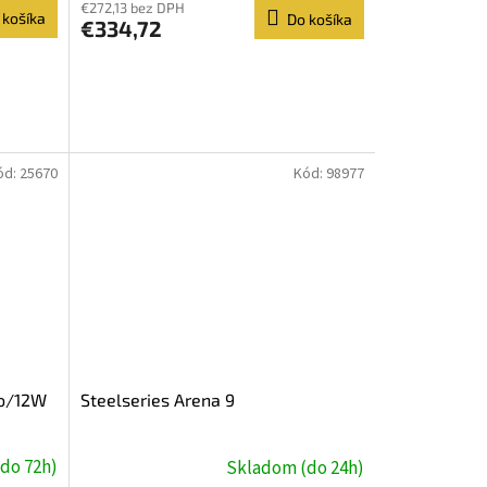
€272,13 bez DPH
 košíka
Do košíka
€334,72
ód:
25670
Kód:
98977
eo/12W
Steelseries Arena 9
do 72h)
Skladom (do 24h)