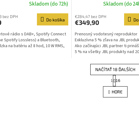
Skladom (do 72h)
Skladom (do 24
3 bez DPH
€284,47 bez DPH
Do košíka
Do
9
€349,90
etové rádio s DAB+, Spotify Connect
Prenosný vodotesný reproduktor
ne Spotify Lossless) a Bluetooth,
Exkluzívna 5 % zľava na JBL produ
zka na batériu až 8 hod, 10 W RMS,
Ako začínajúci JBL partner ti priná
5 % na všetky JBL produkty nad 20 €
NAČÍTAŤ 18 ĎALŠÍCH
S
1
16
O
t
r
v
HORE
á
l
n
á
k
d
o
a
v
c
a
i
n
e
i
e
p