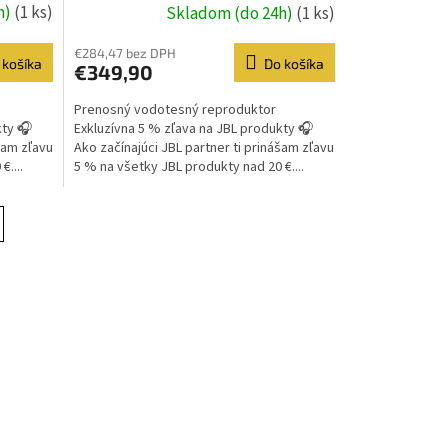
h)
(1 ks)
Skladom (do 24h)
(1 ks)
€284,47 bez DPH
 košíka
Do košíka
€349,90
Prenosný vodotesný reproduktor
kty 🎧
Exkluzívna 5 % zľava na JBL produkty 🎧
šam zľavu
Ako začínajúci JBL partner ti prinášam zľavu
....
5 % na všetky JBL produkty nad 20 €....