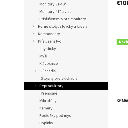
€10
Monitory 31-40"
Monitory 41" a viac
Príslušenstvo pre monitory
Herné stoly, stoličky a kreslá
Komponenty
Príslušenstvo
Novi
Joysticky
Myši
Klávesnice
Slúchadlá
Stojany pre slúchadlá
Reproduktory
Prenosné
KENW
Mikrofóny
Kamery
Podložky pod myš
Doplnky