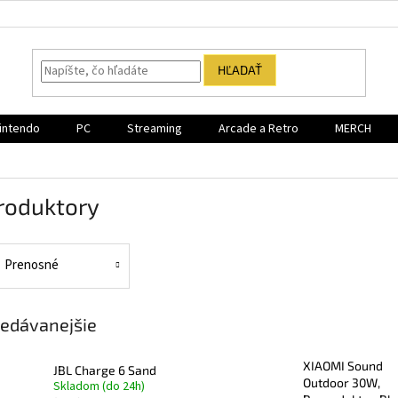
HĽADAŤ
intendo
PC
Streaming
Arcade a Retro
MERCH
roduktory
Prenosné
edávanejšie
XIAOMI Sound
JBL Charge 6 Sand
Outdoor 30W,
Skladom (do 24h)