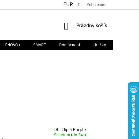
EUR
Prihlásenie
NÁKUPNÝ
Prázdny košík
KOŠÍK
LENOVO+
SMART
Domácnosť
Hračky
JBL Clip 5 Purple
Skladom (do 24h)