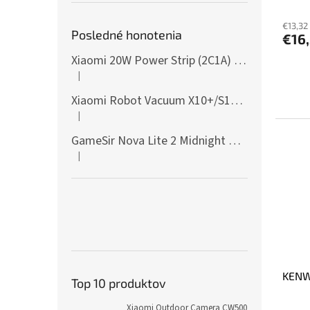
€13,32
Posledné honotenia
€16
Xiaomi 20W Power Strip (2C1A) EU
|
Hodnotenie produktu je 5 z 5 hviezdičiek.
Xiaomi Robot Vacuum X10+/S10+/X10/X20+ Side Brush
|
Hodnotenie produktu je 5 z 5 hviezdičiek.
GameSir Nova Lite 2 Midnight Gray
|
Hodnotenie produktu je 5 z 5 hviezdičiek.
KENW
Top 10 produktov
Xiaomi Outdoor Camera CW500