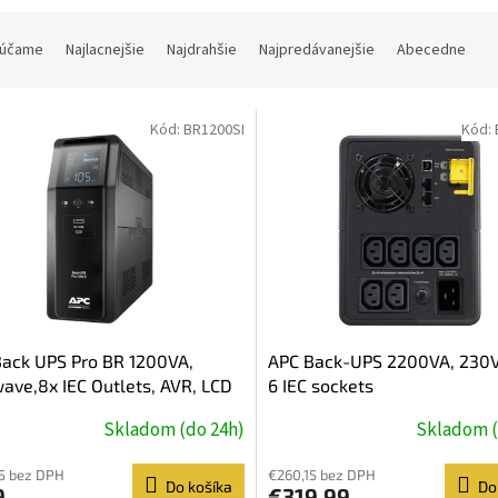
účame
Najlacnejšie
Najdrahšie
Najpredávanejšie
Abecedne
Kód:
BR1200SI
Kód:
ack UPS Pro BR 1200VA,
APC Back-UPS 2200VA, 230V
ave,8x IEC Outlets, AVR, LCD
6 IEC sockets
face
Skladom (do 24h)
Skladom (
5 bez DPH
€260,15 bez DPH
Do košíka
Do
9
€319,99