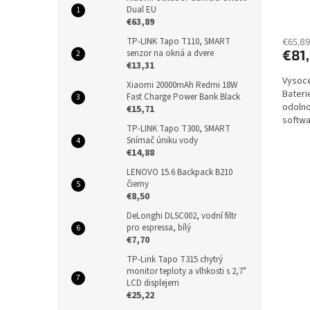
displ
Dual EU
IEC z
€63,89
TP-LINK Tapo T110, SMART
€65,89
€81
senzor na okná a dvere
€13,31
Vysoce
Xiaomi 20000mAh Redmi 18W
Bateri
Fast Charge Power Bank Black
odolno
€15,71
softwa
TP-LINK Tapo T300, SMART
ovládán
Snímač úniku vody
€14,88
LENOVO 15.6 Backpack B210
čierny
€8,50
DeLonghi DLSC002, vodní filtr
pro espressa, bílý
€7,70
TP-Link Tapo T315 chytrý
monitor teploty a vlhkosti s 2,7"
LCD displejem
€25,22