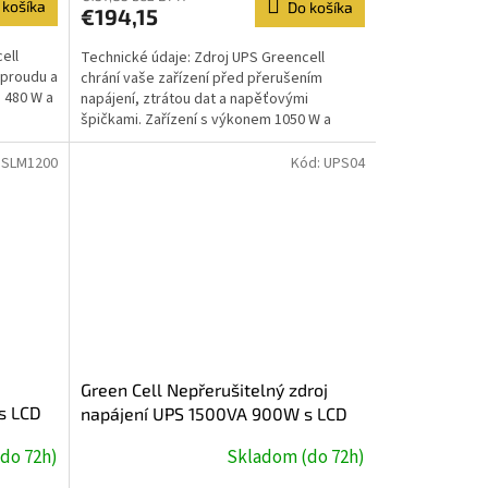
 košíka
Do košíka
€194,15
ell
Technické údaje: Zdroj UPS Greencell
 proudu a
chrání vaše zařízení před přerušením
m 480 W a
napájení, ztrátou dat a napěťovými
špičkami. Zařízení s výkonem 1050 W a
zdánlivým výkonem 1500 VA má...
PSLM1200
Kód:
UPS04
Green Cell Nepřerušitelný zdroj
s LCD
napájení UPS 1500VA 900W s LCD
displejem | VERZE EU | 4x zásuvky
do 72h)
Skladom (do 72h)
Schuko