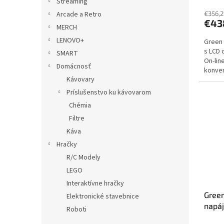
Streaming
Arcade a Retro
€356,2
€43
MERCH
LENOVO+
Green 
s LCD 
SMART
On-lin
Domácnosť
konver
Kávovary
nouzov
Príslušenstvo ku kávovarom
Chémia
Filtre
Káva
Hračky
R/C Modely
LEGO
Interaktívne hračky
Green
Elektronické stavebnice
napá
Roboti
LCD d