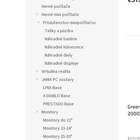
Herné počítače
Herné mini počítače
Príslušenstvo minipočítačov
Tašky a púzdra
Náhradné batérie
Náhradné klávesnice
Náhradné diely
Náhradné displeje
Virtuálna realita
JAMA PC zostavy
LYNX Base
X-DIABLO Base
PRESTIGIO Base
Green
Monitory
2000
displ
Monitory do 22"
Monitory 23-24"
Monitory 25-30"
€177,5