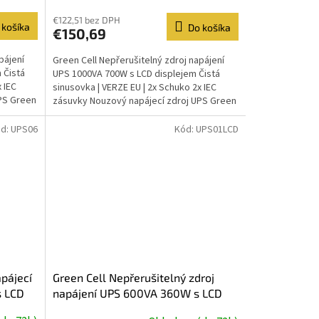
€122,51 bez DPH
 košíka
Do košíka
€150,69
pájení
Green Cell Nepřerušitelný zdroj napájení
 Čistá
UPS 1000VA 700W s LCD displejem Čistá
 IEC
sinusovka | VERZE EU | 2x Schuko 2x IEC
PS Green
zásuvky Nouzový napájecí zdroj UPS Green
Cell poskytuje...
d:
UPS06
Kód:
UPS01LCD
apájecí
Green Cell Nepřerušitelný zdroj
s LCD
napájení UPS 600VA 360W s LCD
ásuvky
displejem | VERZE EU | 2x zásuvky