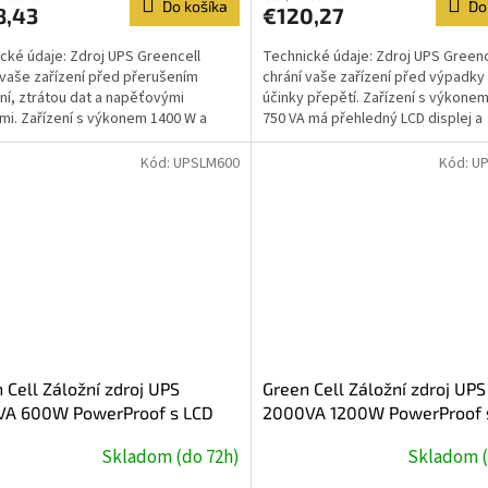
Do košíka
Do
8,43
€120,27
cké údaje: Zdroj UPS Greencell
Technické údaje: Zdroj UPS Greenc
 vaše zařízení před přerušením
chrání vaše zařízení před výpadky
ní, ztrátou dat a napěťovými
účinky přepětí. Zařízení s výkone
mi. Zařízení s výkonem 1400 W a
750 VA má přehledný LCD displej a
vým výstupem 2000 VA s...
specializovanou...
Kód:
UPSLM600
Kód:
U
 Cell Záložní zdroj UPS
Green Cell Záložní zdroj UPS
VA 600W PowerProof s LCD
2000VA 1200W PowerProof 
ejem
displejem
Skladom (do 72h)
Skladom (