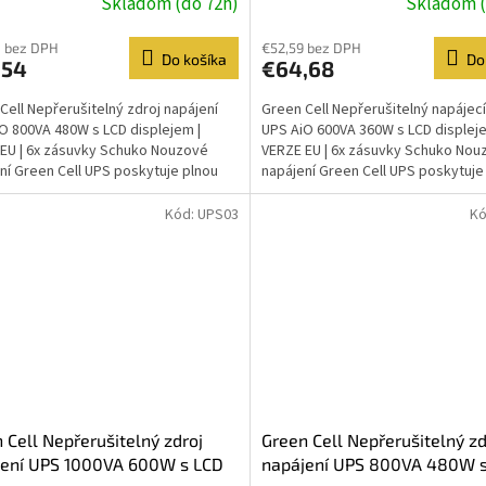
Skladom (do 72h)
Skladom (
vky Schuko
Schuko
8 bez DPH
€52,59 bez DPH
Do košíka
Do
,54
€64,68
Cell Nepřerušitelný zdroj napájení
Green Cell Nepřerušitelný napájecí
O 800VA 480W s LCD displejem |
UPS AiO 600VA 360W s LCD displeje
EU | 6x zásuvky Schuko Nouzové
VERZE EU | 6x zásuvky Schuko Nou
ní Green Cell UPS poskytuje plnou
napájení Green Cell UPS poskytuje
 pro jakékoli...
ochranu pro jakékoli...
Kód:
UPS03
Kó
 Cell Nepřerušitelný zdroj
Green Cell Nepřerušitelný zd
jení UPS 1000VA 600W s LCD
napájení UPS 800VA 480W 