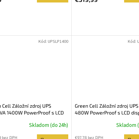
Kód:
UPSLP1400
Kód:
 Cell Záložní zdroj UPS
Green Cell Záložní zdroj UP
VA 1400W PowerProof s LCD
480W PowerProof s LCD dis
ejem
Skladom (do 24h)
Skladom (
9 bez DPH
€97,78 bez DPH