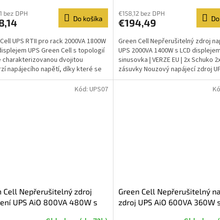
1 bez DPH
€158,12 bez DPH
Do košíka
Do
8,14
€194,49
Cell UPS RTII pro rack 2000VA 1800W
Green Cell Nepřerušitelný zdroj na
displejem UPS Green Cell s topologií
UPS 2000VA 1400W s LCD displejem
e charakterizovanou dvojitou
sinusovka | VERZE EU | 2x Schuko 2x
zí napájecího napětí, díky které se
zásuvky Nouzový napájecí zdroj U
é...
Cell poskytuje...
Kód:
UPS07
Kó
 Cell Nepřerušitelný zdroj
Green Cell Nepřerušitelný n
jení UPS AiO 800VA 480W s
zdroj UPS AiO 600VA 360W 
isplejem | VERZE EU | 6x
displejem | VERZE EU | 6x z