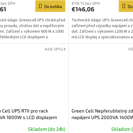
 bez DPH
€118,75 bez DPH
Do košíka
Do
,61
€146,06
cké údaje: Greencell UPS chrání před
Technické údaje: UPS Greencell ch
y proudu, ztrátou dat a napěťovými
zařízení před výpadky napájení a z
mi. Zařízení s výkonem 600 W a 1000
dat. Zařízení s výkonem 1200 W a 
přehledným LCD displejem a
má LCD displej a specializovanou ap
lizovanou...
Napájecí zdroj...
Kód:
UPS14
Kó
 Cell UPS RTII pro rack
Green Cell Nepřerušitelný zd
VA 1800W s LCD displejem
napájení UPS 2000VA 1400W
displejem Čistá sinusovka |
Skladom (do 24h)
Skladom (
EU | 2x Schuko 2x IEC zásuvk