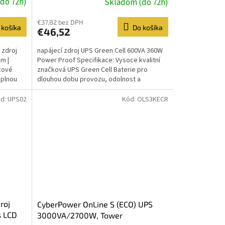
do 72h)
Skladom (do 72h)
Schuko
€37,82 bez DPH
 košíka
Do košíka
€46,52
 zdroj
napájecí zdroj UPS Green Cell 600VA 360W
m |
Power Proof Specifikace: Vysoce kvalitní
zové
značková UPS Green Cell Baterie pro
 plnou
dlouhou dobu provozu, odolnost a
bezpečnost Moderní...
d:
UPS02
Kód:
OLS3KECR
roj
CyberPower OnLine S (ECO) UPS
s LCD
3000VA/2700W, Tower