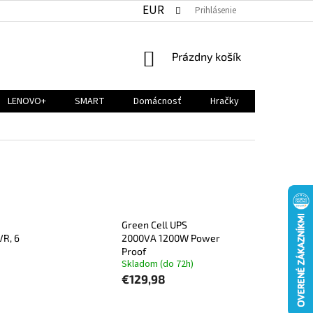
EUR
Prihlásenie
NÁKUPNÝ
Prázdny košík
KOŠÍK
LENOVO+
SMART
Domácnosť
Hračky
Green Cell UPS
VR, 6
2000VA 1200W Power
Proof
Skladom (do 72h)
€129,98