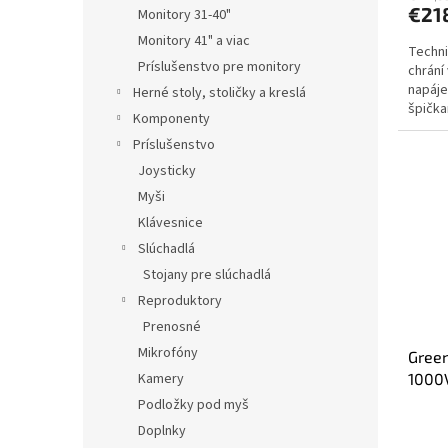
€21
Monitory 31-40"
Monitory 41" a viac
Techni
Príslušenstvo pre monitory
chrání
napáje
Herné stoly, stoličky a kreslá
špička
Komponenty
zdánli
Príslušenstvo
Joysticky
Myši
Klávesnice
Slúchadlá
Stojany pre slúchadlá
Reproduktory
Prenosné
Mikrofóny
Green
Kamery
1000
displ
Podložky pod myš
Doplnky