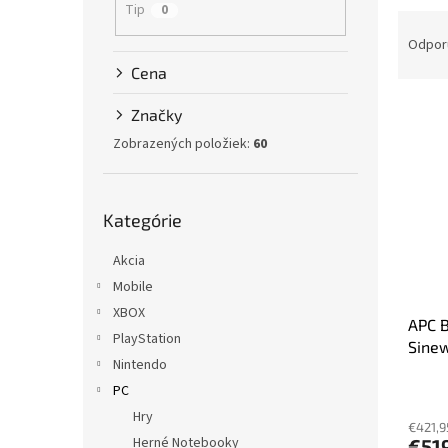
Tip
0
R
a
Odpor
d
Cena
e
V
n
Značky
ý
i
Zobrazených položiek:
60
p
e
i
p
s
r
Preskočiť
p
o
Kategórie
kategórie
r
d
o
Akcia
u
d
k
Mobile
u
t
XBOX
APC B
k
o
PlayStation
Sinew
t
v
Nintendo
inter
o
PC
v
Hry
€421,9
Herné Notebooky
€51