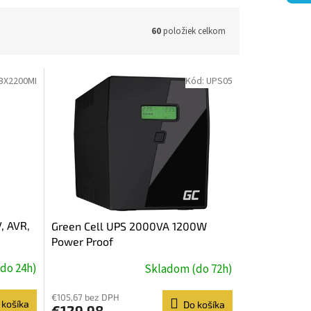
60
položiek celkom
BX2200MI
Kód:
UPS05
, AVR,
Green Cell UPS 2000VA 1200W
Power Proof
do 24h)
Skladom (do 72h)
€105,67 bez DPH
 košíka
Do košíka
€129,98