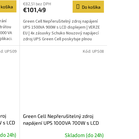
€82,51 bez DPH
 košíka
Do košíka
€101,49
rání
Green Cell Nepřerušitelný zdroj napájení
trátou
UPS 1500VA 900W s LCD displejem | VERZE
2000 VA
EU | 4x zásuvky Schuko Nouzový napájecí
likaci.
zdroj UPS Green Cell poskytuje plnou
ochranu jakéhokoli...
d:
UPS09
Kód:
UPS08
roj
Green Cell Nepřerušitelný zdroj
 s LCD
napájení UPS 1000VA 700W s LCD
 VERZE
displejem Čistá sinusovka | VERZE
do 24h)
Skladom (do 24h)
y
EU | 2x Schuko 2x IEC zásuvky