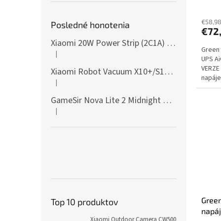
zásu
€58,9
Posledné honotenia
€72
Xiaomi 20W Power Strip (2C1A) EU
Green 
|
Hodnotenie produktu je 5 z 5 hviezdičiek.
UPS Ai
VERZE 
Xiaomi Robot Vacuum X10+/S10+/X10/X20+ Side Brush
napáje
|
Hodnotenie produktu je 5 z 5 hviezdičiek.
ochranu
GameSir Nova Lite 2 Midnight Gray
|
Hodnotenie produktu je 5 z 5 hviezdičiek.
Green
Top 10 produktov
napá
Xiaomi Outdoor Camera CW500