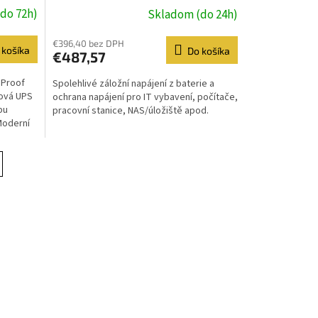
ásuvky
do 72h)
Skladom (do 24h)
€396,40 bez DPH
 košíka
Do košíka
€487,57
 Proof
Spolehlivé záložní napájení z baterie a
ková UPS
ochrana napájení pro IT vybavení, počítače,
bu
pracovní stanice, NAS/úložiště apod.
Moderní