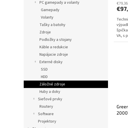
PC gamepady a volanty
€79,36
€97
Gamepady
Volanty
Techni
Tašky a batohy
výpadk
špička
Zdroje
VA, s 
Podložky a stojany
specia
Káble a redukcie
Napájacie zdroje
Externé disky
SSD
HDD
Záložné zdroje
Huby a doky
Sieťové prvky
Routery
Green
2000
Software
Projektory