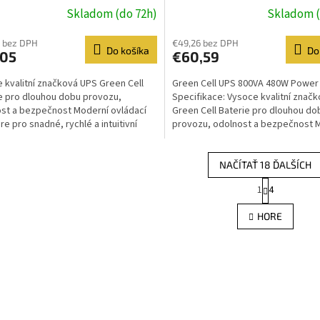
ejem | VERZE EU | 2x Schuko 2x
displejem | VERZE EU | 2x z
Skladom (do 72h)
Skladom (
ásuvky
Schuko
 bez DPH
€49,26 bez DPH
Do košíka
Do
,05
€60,59
 kvalitní značková UPS Green Cell
Green Cell UPS 800VA 480W Power
e pro dlouhou dobu provozu,
Specifikace: Vysoce kvalitní znač
st a bezpečnost Moderní ovládací
Green Cell Baterie pro dlouhou do
re pro snadné, rychlé a intuitivní
provozu, odolnost a bezpečnost 
í zařízení...
ovládací software pro...
NAČÍTAŤ 18 ĎALŠÍCH
S
1
4
O
t
r
v
HORE
á
l
n
á
k
d
o
a
v
c
a
i
n
e
i
e
p