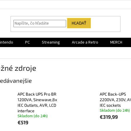
HĽADAŤ
intendo
PC
Streaming
Arcade a Retro
MERCH
žné zdroje
edávanejšie
APC Back UPS Pro BR
APC Back-UPS
1200VA, Sinewave,8x
2200VA, 230V, A
IEC Outlets, AVR, LCD
IEC sockets
Skladom (do 24h)
interface
Skladom (do 24h)
€319,99
€519