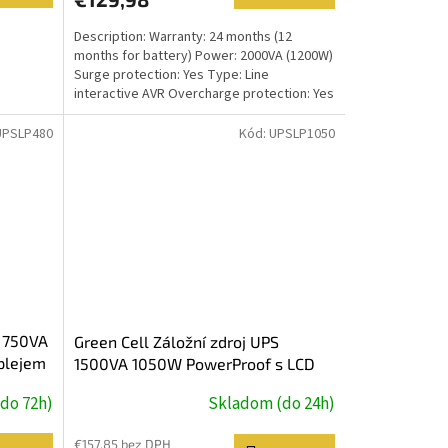
Description: Warranty: 24 months (12
months for battery) Power: 2000VA (1200W)
Surge protection: Yes Type: Line
interactive AVR Overcharge protection: Yes
Product code: UPS05...
UPSLP480
Kód:
UPSLP1050
S 750VA
Green Cell Záložní zdroj UPS
plejem
1500VA 1050W PowerProof s LCD
displejem
do 72h)
Skladom (do 24h)
€157,85 bez DPH