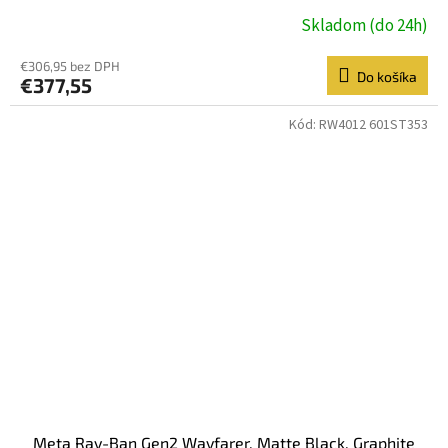
Skladom (do 24h)
€306,95 bez DPH
Do košíka
€377,55
Kód:
RW4012 601ST353
Meta Ray-Ban Gen2 Wayfarer, Matte Black, Graphite