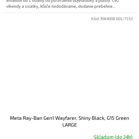
emailom do 1 hodiny od potvrdenia objednávky a platby. Cez
víkendy a sviatky, kľúče nedodávame, dodanie prebehne...
Kód:
RW4008 601/7153
Meta Ray-Ban Gen1 Wayfarer, Shiny Black, G15 Green
LARGE
Skladom (do 24h)