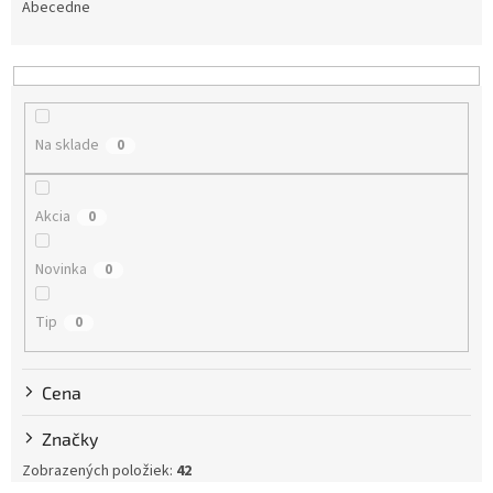
e
Abecedne
n
i
e
p
r
Na sklade
0
o
d
u
Akcia
0
k
t
Novinka
0
o
v
Tip
0
Cena
Značky
Zobrazených položiek:
42