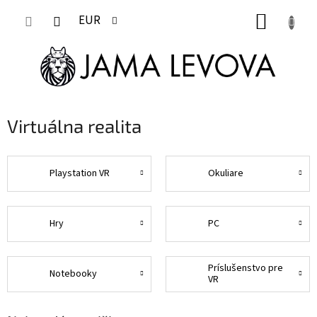
Prejsť
NÁKUP
na
EUR
obsah
KOŠÍK
Virtuálna realita
Playstation VR
Okuliare
Hry
PC
Príslušenstvo pre
Notebooky
VR