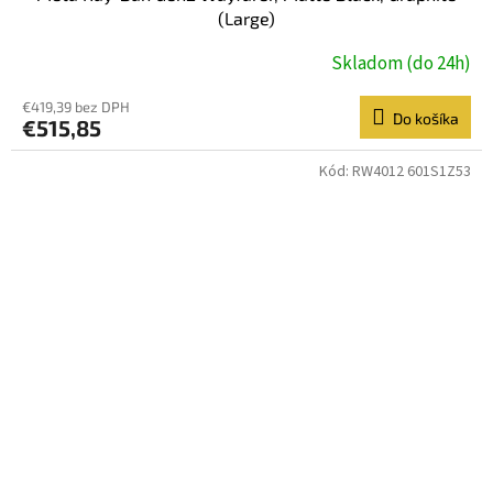
(Large)
Skladom (do 24h)
€419,39 bez DPH
Do košíka
€515,85
Kód:
RW4012 601S1Z53