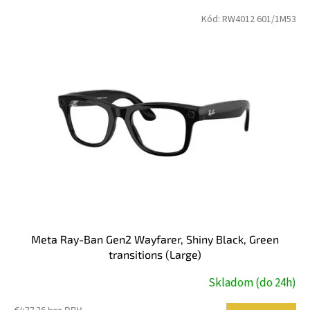
V
Kód:
RW4012 601/1M53
ý
p
i
s
p
r
o
d
u
k
t
o
v
Meta Ray-Ban Gen2 Wayfarer, Shiny Black, Green
transitions (Large)
Skladom (do 24h)