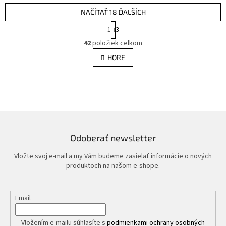
NAČÍTAŤ 18 ĎALŠÍCH
S
1
3
t
O
r
42
položiek celkom
v
á
l
HORE
n
á
k
d
o
v
a
a
c
n
i
i
e
e
p
r
Odoberať newsletter
v
k
Vložte svoj e-mail a my Vám budeme zasielať informácie o nových
y
produktoch na našom e-shope.
v
ý
p
Email
i
s
u
Vložením e-mailu súhlasíte s
podmienkami ochrany osobných