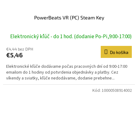
PowerBeats VR (PC) Steam Key
Elektronický kľúč - do 1 hod. (dodanie Po-Pi,9:00-17:00)
€4,44 bez DPH
Do košíka
€5,46
Elektronické kľúče dodávame počas pracovných dní od 9:00-17:00
emailom do 1 hodiny od potvrdenia objednávky a platby. Cez
víkendy a sviatky, kľúče nedodávame, dodanie prebehne...
Kód:
10000508914002