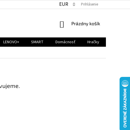
EUR
Prihlásenie
NÁKUPNÝ
Prázdny košík
KOŠÍK
LENOVO+
SMART
Domácnosť
Hračky
avujeme.