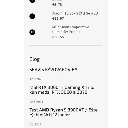
€5,75
Xiaomi TV Box S (3rd Gen) EU
€72,07
Mijia Smart Evaporative
Humidifier Pro EU
€66,55
Blog
SERVIS KÁVOVAROV BA
12.6.2026
MSI RTX 3060 Ti Gaming X Trio:
klin medzi RTX 3060 a 3070
22.3.2021
Test AMD Ryzen 9 3900XT / Ešte
rýchlejších 12 jadier
7.1.2021