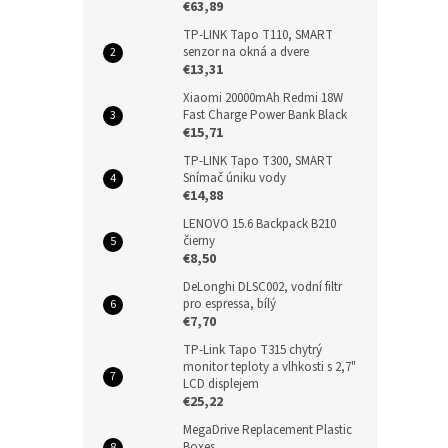
€63,89
TP-LINK Tapo T110, SMART
senzor na okná a dvere
€13,31
Xiaomi 20000mAh Redmi 18W
Fast Charge Power Bank Black
€15,71
TP-LINK Tapo T300, SMART
Snímač úniku vody
€14,88
LENOVO 15.6 Backpack B210
čierny
€8,50
DeLonghi DLSC002, vodní filtr
pro espressa, bílý
€7,70
TP-Link Tapo T315 chytrý
monitor teploty a vlhkosti s 2,7"
LCD displejem
€25,22
MegaDrive Replacement Plastic
Boxes