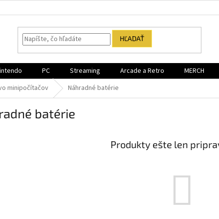
HĽADAŤ
intendo
PC
Streaming
Arcade a Retro
MERCH
vo minipočítačov
Náhradné batérie
radné batérie
Produkty ešte len pripr