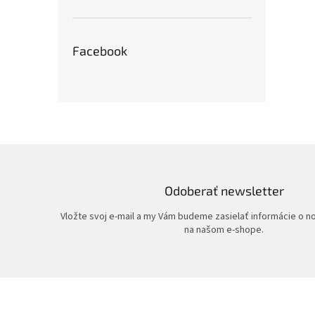
Facebook
Odoberať newsletter
Vložte svoj e-mail a my Vám budeme zasielať informácie o 
na našom e-shope.
Z
á
p