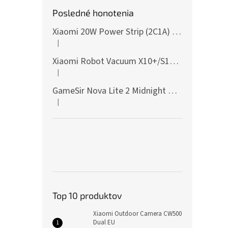
Posledné honotenia
Xiaomi 20W Power Strip (2C1A) EU
|
Hodnotenie produktu je 5 z 5 hviezdičiek.
Xiaomi Robot Vacuum X10+/S10+/X10/X20+ Side Brush
|
Hodnotenie produktu je 5 z 5 hviezdičiek.
GameSir Nova Lite 2 Midnight Gray
|
Hodnotenie produktu je 5 z 5 hviezdičiek.
Top 10 produktov
Xiaomi Outdoor Camera CW500
Dual EU