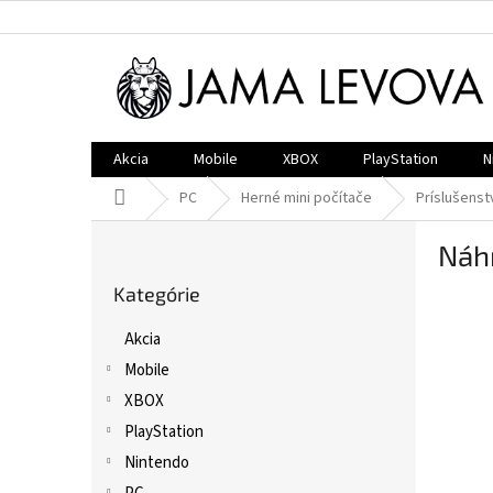
Prejsť
na
obsah
Akcia
Mobile
XBOX
PlayStation
N
Domov
PC
Herné mini počítače
Príslušenst
B
Náh
o
Preskočiť
č
Kategórie
kategórie
n
ý
Akcia
p
Mobile
a
n
XBOX
e
PlayStation
l
Nintendo