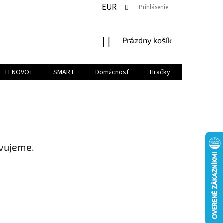
EUR
Prihlásenie
NÁKUPNÝ
Prázdny košík
KOŠÍK
LENOVO+
SMART
Domácnosť
Hračky
avujeme.