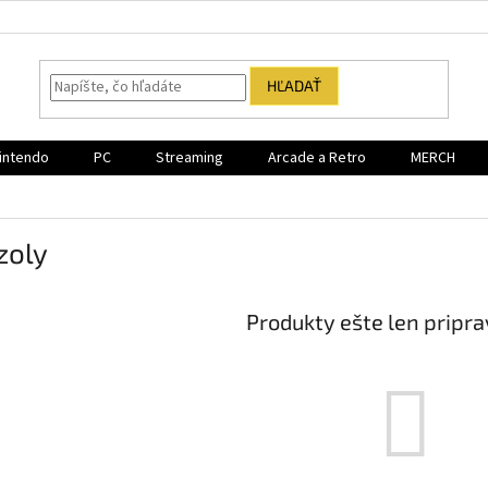
HĽADAŤ
intendo
PC
Streaming
Arcade a Retro
MERCH
zoly
Produkty ešte len pripr