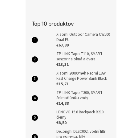
Top 10 produktov
Xiaomi Outdoor Camera CW500
Dual EU
€63,89
TP-LINK Tapo T110, SMART
senzor na okná a dvere
€13,31
Xiaomi 20000mAh Redmi 18W
Fast Charge Power Bank Black
€15,71
TP-LINK Tapo T300, SMART
Snímač úniku vody
€14,88
LENOVO 15.6 Backpack B210
čierny
€8,50
DeLonghi DLSC002, vodní filtr
pro espressa, bílý