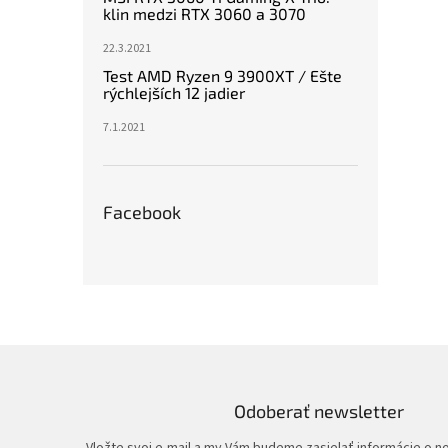
klin medzi RTX 3060 a 3070
22.3.2021
Test AMD Ryzen 9 3900XT / Ešte
rýchlejších 12 jadier
7.1.2021
Facebook
Odoberať newsletter
Vložte svoj e-mail a my Vám budeme zasielať informácie o 