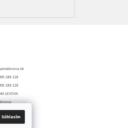
jamalevova.sk
905 288 228
905 288 228
MA LEVOVA
levova
Levova
Súhlasím
05288228