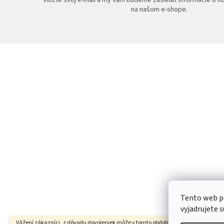
na našom e-shope.
Z
á
p
ä
t
i
e
Tento web p
vyjadrujete s
Vážení zákazníci, z dôvodu dovoleniek môže v tomto období dochádzať ku