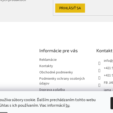
PRIHLÁSIŤ SA
Informácie pre vás
Kontakt
Reklamácie
info
@
Kontakty
+421 
Obchodné podmienky
+421 
Podmienky ochrany osobných
FB JA
údajov
Doprava a platba
jama_
Jama
oužíva súbory cookie. Ďalším prechádzaním tohto webu
+4219
úhlas s ich používaním. Viac informácií
tu
.