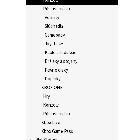
Konzoly
Príslušenstvo
Volanty
Slúchadlá
Gamepady
Joysticky
Káble a redukcie
Držiaky a stojany
Pevné disky
Doplnky
XBOX ONE
Hry
Konzoly
Príslušenstvo
Xbox Live
Xbox Game Pass