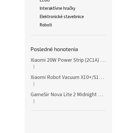
LEGO
Interaktívne hračky
Elektronické stavebnice
Roboti
Posledné honotenia
Xiaomi 20W Power Strip (2C1A) EU
|
Hodnotenie produktu je 5 z 5 hviezdičiek.
Xiaomi Robot Vacuum X10+/S10+/X10/X20+ Side Brush
|
Hodnotenie produktu je 5 z 5 hviezdičiek.
GameSir Nova Lite 2 Midnight Gray
|
Hodnotenie produktu je 5 z 5 hviezdičiek.