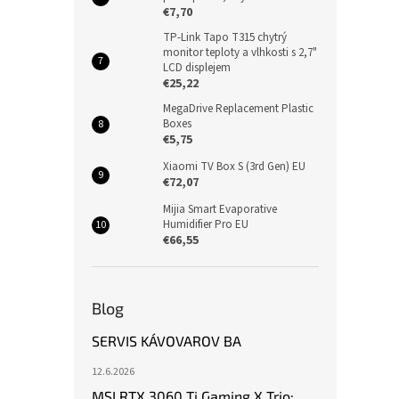
€7,70
TP-Link Tapo T315 chytrý
monitor teploty a vlhkosti s 2,7"
LCD displejem
€25,22
MegaDrive Replacement Plastic
Boxes
€5,75
Xiaomi TV Box S (3rd Gen) EU
€72,07
Mijia Smart Evaporative
Humidifier Pro EU
€66,55
Blog
SERVIS KÁVOVAROV BA
12.6.2026
MSI RTX 3060 Ti Gaming X Trio: