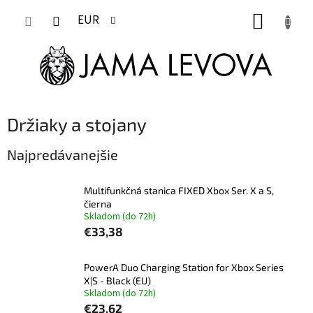
Prejsť
NÁKUP
na
EUR
obsah
KOŠÍK
Držiaky a stojany
Najpredávanejšie
Multifunkčná stanica FIXED Xbox Ser. X a S,
čierna
Skladom (do 72h)
€33,38
PowerA Duo Charging Station for Xbox Series
X|S - Black (EU)
Skladom (do 72h)
€23,62