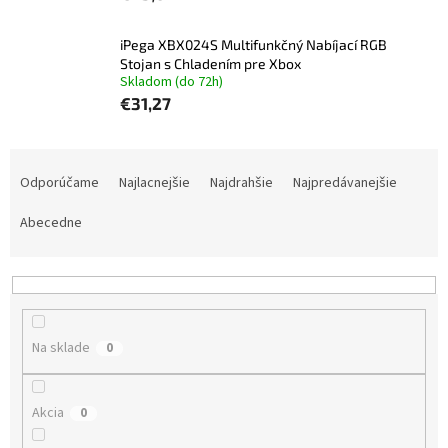
iPega XBX024S Multifunkčný Nabíjací RGB
Stojan s Chladením pre Xbox
Skladom (do 72h)
€31,27
R
a
Odporúčame
Najlacnejšie
Najdrahšie
Najpredávanejšie
d
e
Abecedne
n
i
e
p
r
Na sklade
0
o
d
u
Akcia
0
k
t