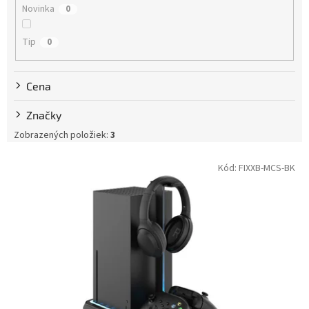
Novinka
0
o
v
Tip
0
Cena
Značky
Zobrazených položiek:
3
V
Kód:
FIXXB-MCS-BK
ý
p
i
s
p
r
o
d
u