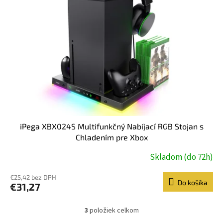
iPega XBX024S Multifunkčný Nabíjací RGB Stojan s
Chladením pre Xbox
Skladom (do 72h)
€25,42 bez DPH
Do košíka
€31,27
3
položiek celkom
O