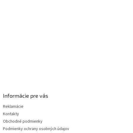
p
ä
t
i
e
Informácie pre vás
Reklamácie
Kontakty
Obchodné podmienky
Podmienky ochrany osobných údajov