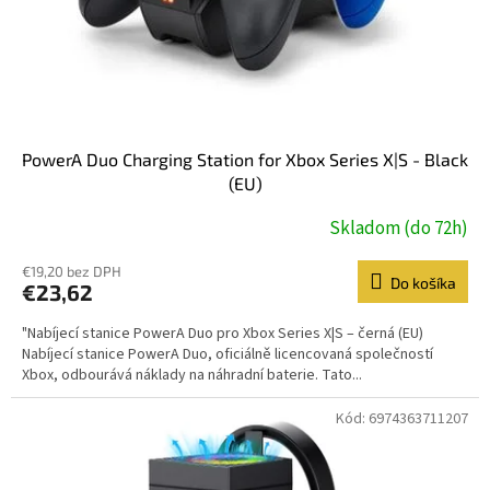
PowerA Duo Charging Station for Xbox Series X|S - Black
(EU)
Skladom (do 72h)
€19,20 bez DPH
Do košíka
€23,62
"Nabíjecí stanice PowerA Duo pro Xbox Series X|S – černá (EU)
Nabíjecí stanice PowerA Duo, oficiálně licencovaná společností
Xbox, odbourává náklady na náhradní baterie. Tato...
Kód:
6974363711207