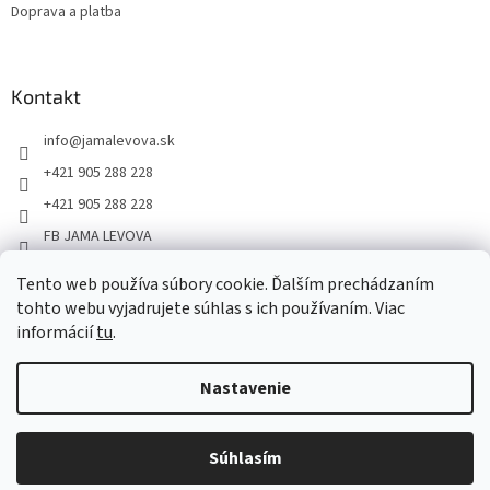
Doprava a platba
Kontakt
info
@
jamalevova.sk
+421 905 288 228
+421 905 288 228
FB JAMA LEVOVA
jama_levova
Tento web používa súbory cookie. Ďalším prechádzaním
JamaLevova
tohto webu vyjadrujete súhlas s ich používaním. Viac
informácií
tu
.
+421905288228
Nastavenie
Vážení zákazníci, z dôvodu dovoleniek môže v tomto období
dochádzať ku predĺženiu dodacích lehôt. Od 30.7. do 10.8. bude
pozastavený aj osobný odber na našom výdajnom mieste. Ďakujeme
Súhlasím
Copyright 2026
JAMA LEVOVA
. Všetky práva vyhradené.
za pochopenie.