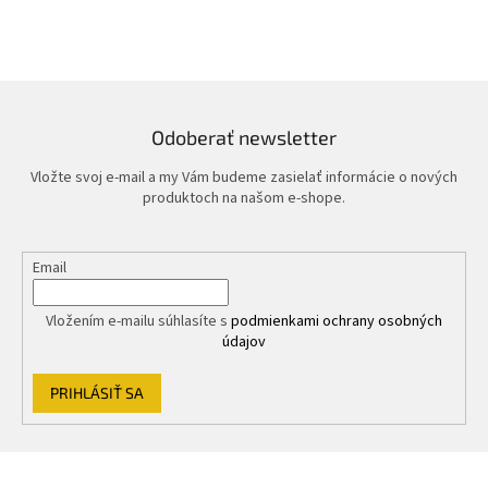
v
l
á
d
a
c
i
Odoberať newsletter
e
p
Vložte svoj e-mail a my Vám budeme zasielať informácie o nových
r
produktoch na našom e-shope.
v
k
y
Email
v
ý
p
Vložením e-mailu súhlasíte s
podmienkami ochrany osobných
i
údajov
s
u
PRIHLÁSIŤ SA
Z
á