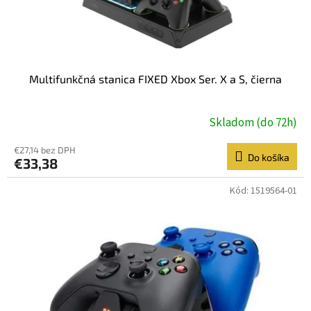
k
t
o
v
Multifunkčná stanica FIXED Xbox Ser. X a S, čierna
Skladom (do 72h)
€27,14 bez DPH
Do košíka
€33,38
Kód:
1519564-01