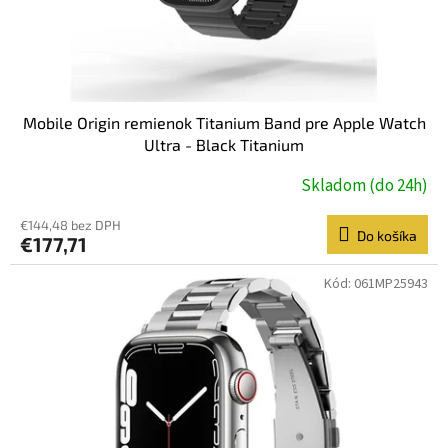
k
t
o
v
Mobile Origin remienok Titanium Band pre Apple Watch
Ultra - Black Titanium
Skladom (do 24h)
€144,48 bez DPH
Do košíka
€177,71
Kód:
061MP25943