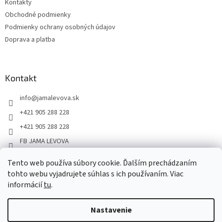
Kontakty
Obchodné podmienky
Podmienky ochrany osobných údajov
Doprava a platba
Kontakt
info
@
jamalevova.sk
+421 905 288 228
+421 905 288 228
FB JAMA LEVOVA
jama_levova
Tento web používa súbory cookie. Ďalším prechádzaním
JamaLevova
tohto webu vyjadrujete súhlas s ich používaním. Viac
+421905288228
informácií
tu
.
Nastavenie
Vážení zákazníci, z dôvodu dovoleniek môže v tomto období