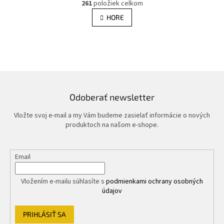
r
261
položiek celkom
v
á
l
HORE
n
á
k
d
o
v
a
a
c
n
i
i
e
e
p
r
Odoberať newsletter
v
k
Vložte svoj e-mail a my Vám budeme zasielať informácie o nových
y
produktoch na našom e-shope.
v
ý
p
Email
i
s
u
Vložením e-mailu súhlasíte s
podmienkami ochrany osobných
údajov
PRIHLÁSIŤ SA