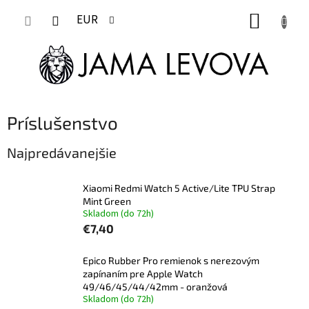
Prejsť
NÁKUP
na
EUR
obsah
KOŠÍK
Príslušenstvo
Najpredávanejšie
Xiaomi Redmi Watch 5 Active/Lite TPU Strap
Mint Green
Skladom (do 72h)
€7,40
Epico Rubber Pro remienok s nerezovým
zapínaním pre Apple Watch
49/46/45/44/42mm - oranžová
Skladom (do 72h)