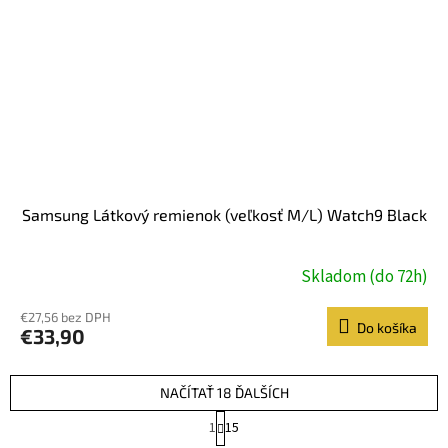
Samsung Látkový remienok (veľkosť M/L) Watch9 Black
Skladom (do 72h)
€27,56 bez DPH
Do košíka
€33,90
NAČÍTAŤ 18 ĎALŠÍCH
S
1
15
t
O