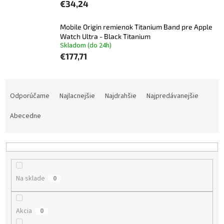
€34,24
Mobile Origin remienok Titanium Band pre Apple
Watch Ultra - Black Titanium
Skladom (do 24h)
€177,71
R
a
Odporúčame
Najlacnejšie
Najdrahšie
Najpredávanejšie
d
e
Abecedne
n
i
e
p
r
Na sklade
0
o
d
u
Akcia
0
k