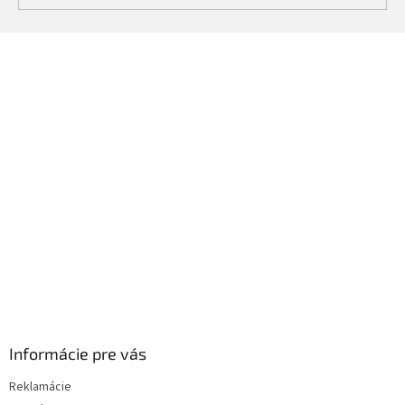
Z
á
p
ä
t
i
e
Informácie pre vás
Reklamácie