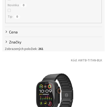
t
Novinka
0
o
v
Tip
0
Cena
Značky
Zobrazených položiek:
261
V
Kód:
AWTB-TITAN-BLK
ý
p
i
s
p
r
o
d
u