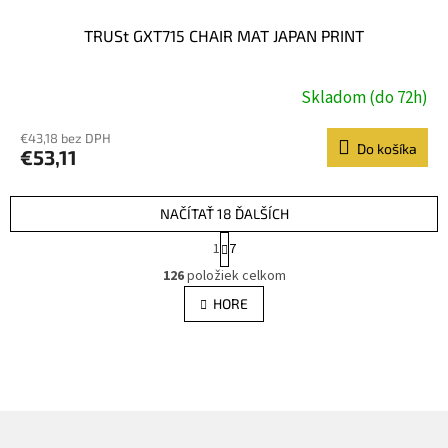
TRUSt GXT715 CHAIR MAT JAPAN PRINT
Skladom (do 72h)
€43,18 bez DPH
Do košíka
€53,11
NAČÍTAŤ 18 ĎALŠÍCH
S
1
7
t
O
r
126
položiek celkom
v
á
l
HORE
n
á
k
d
o
v
a
a
c
n
i
i
e
e
p