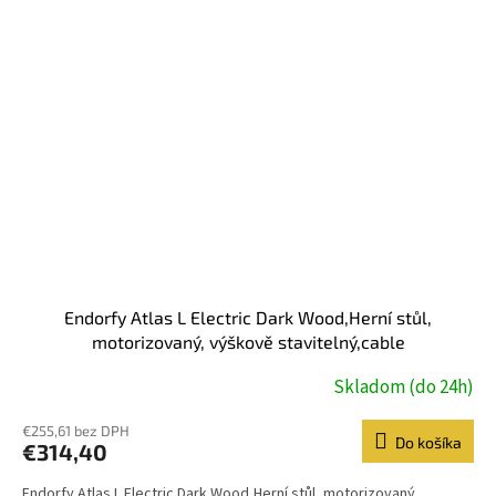
Endorfy Atlas L Electric Dark Wood,Herní stůl,
motorizovaný, výškově stavitelný,cable
management,150×76cm,nosnost 80kg,hnědo-černá
Skladom (do 24h)
€255,61 bez DPH
Do košíka
€314,40
Endorfy Atlas L Electric Dark Wood,Herní stůl, motorizovaný,