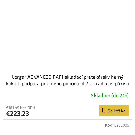
Lorgar ADVANCED RAF1 skladací pretekársky herný
kokpit, podpora priameho pohonu, držiak radiacej páky a
ručnej brzdy
Skladom (do 24h)
€181,49 bez DPH
Do košíka
€223,23
Kód:
EY8E006