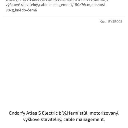
výškově stavitelný,cable management,150×76cm,nosnost
80kg,hnědo-černá
Kód:
EY8E008
Endorfy Atlas S Electric bílý,Herní stůl, motorizovaný,
výškově stavitelný, cable management,
114×60cm,nosnost 50kg,bílá