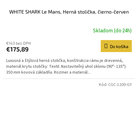
WHITE SHARK Le Mans, Herná stolička, čierno-červen
Skladom (do 24h)
€143 bez DPH
Do košíka
€175,89
Luxusná a štýlová herná stolička, konštrukcia rámu je drevenná,
materiál krytu stoličky: Textil. Nastaviteľný uhol sklonu (90°- 135°).
350 mm kovová základňa. Rozmer a materiál...
Kód:
CGC-1200-GY