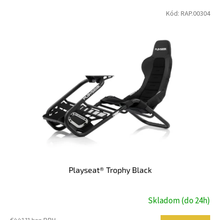
V
Kód:
RAP.00304
ý
p
i
s
p
r
o
d
u
k
t
o
v
Playseat® Trophy Black
Skladom (do 24h)