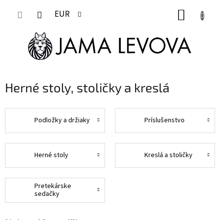
Prejsť
NÁKUP
na
EUR
obsah
KOŠÍK
Herné stoly, stoličky a kreslá
Podložky a držiaky
Príslušenstvo
Herné stoly
Kreslá a stoličky
Pretekárske
sedačky