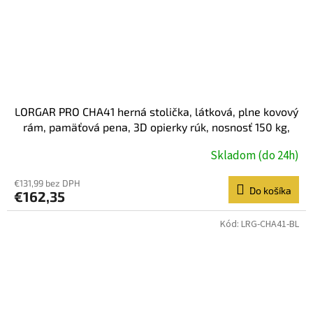
LORGAR PRO CHA41 herná stolička, látková, plne kovový
rám, pamäťová pena, 3D opierky rúk, nosnosť 150 kg,
čierno biela
Skladom (do 24h)
€131,99 bez DPH
Do košíka
€162,35
Kód:
LRG-CHA41-BL