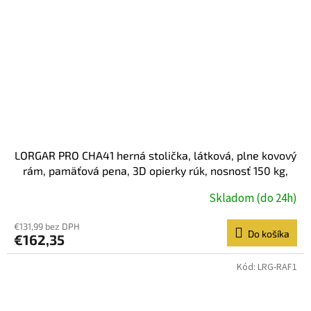
LORGAR PRO CHA41 herná stolička, látková, plne kovový
rám, pamäťová pena, 3D opierky rúk, nosnosť 150 kg,
sivo fialová
Skladom (do 24h)
€131,99 bez DPH
Do košíka
€162,35
Kód:
LRG-RAF1