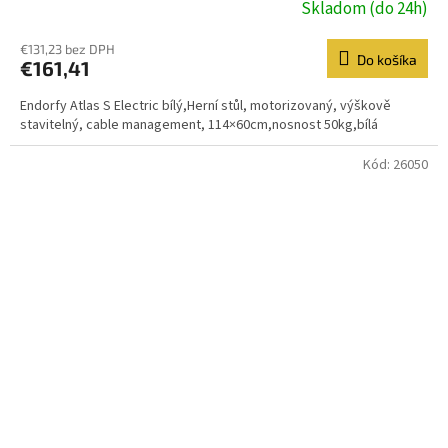
Skladom (do 24h)
€131,23 bez DPH
Do košíka
€161,41
Endorfy Atlas S Electric bílý,Herní stůl, motorizovaný, výškově
stavitelný, cable management, 114×60cm,nosnost 50kg,bílá
Kód:
26050