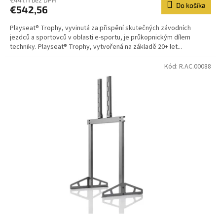
€441,11 bez DPH
Do košíka
€542,56
Playseat® Trophy, vyvinutá za přispění skutečných závodních
jezdců a sportovců v oblasti e-sportu, je průkopnickým dílem
techniky. Playseat® Trophy, vytvořená na základě 20+ let...
Kód:
R.AC.00088