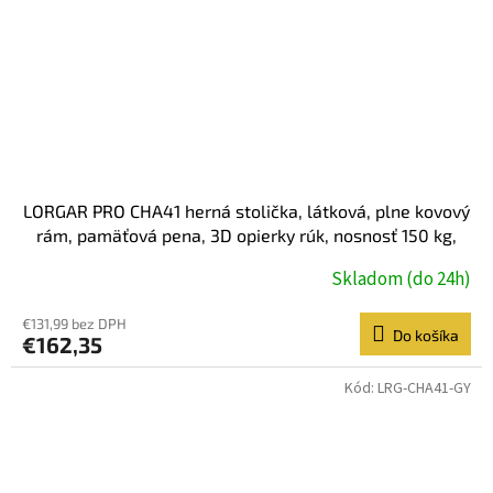
LORGAR PRO CHA41 herná stolička, látková, plne kovový
rám, pamäťová pena, 3D opierky rúk, nosnosť 150 kg,
modro biela
Skladom (do 24h)
€131,99 bez DPH
Do košíka
€162,35
Kód:
LRG-CHA41-GY