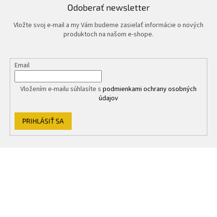
r
Odoberať newsletter
v
k
Vložte svoj e-mail a my Vám budeme zasielať informácie o nových
y
produktoch na našom e-shope.
v
ý
p
Email
i
s
u
Vložením e-mailu súhlasíte s
podmienkami ochrany osobných
údajov
PRIHLÁSIŤ SA
Z
á
p
ä
t
i
e