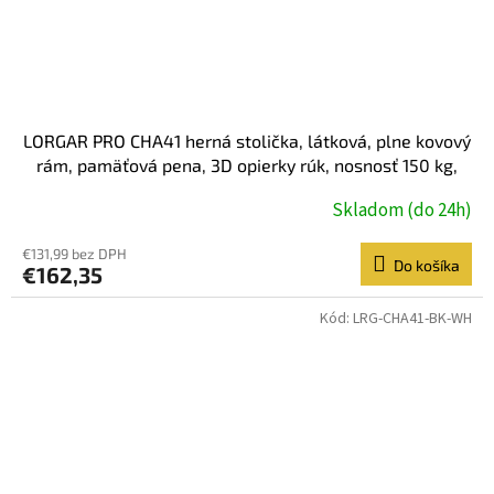
LORGAR PRO CHA41 herná stolička, látková, plne kovový
rám, pamäťová pena, 3D opierky rúk, nosnosť 150 kg,
čierno fialová
Skladom (do 24h)
€131,99 bez DPH
Do košíka
€162,35
Kód:
LRG-CHA41-BK-WH