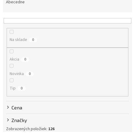
e
Abecedne
n
i
e
p
r
Na sklade
0
o
d
u
Akcia
0
k
t
Novinka
0
o
v
Tip
0
Cena
Značky
Zobrazených položiek:
126