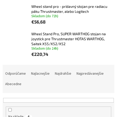
Wheel stand pro - prídavný stojan pre radiacu
páku Thrustmaster, alebo Logitech
Skladom (do 72h)
€56,68
Wheel Stand Pro, SUPER WARTHOG stojan na
joystick pre Thrustmaster HOTAS WARTHOG,
Saitek X55/X52/X52
Skladom (do 24h)
€220,74
R
a
Odporúčame
Najlacnejšie
Najdrahšie
Najpredávanejšie
d
e
Abecedne
n
i
e
p
r
Na sklade
6