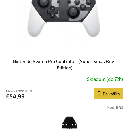
r
o
d
u
k
t
o
v
Nintendo Switch Pro Controller (Super Smas Bros.
Edition)
Skladom (do 72h)
€44,71 bez DPH
Do košíka
€54,99
Kód:
RGS