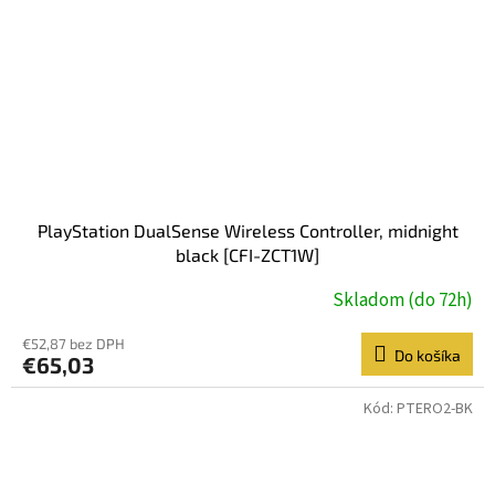
PlayStation DualSense Wireless Controller, midnight
black [CFI-ZCT1W]
Skladom (do 72h)
€52,87 bez DPH
Do košíka
€65,03
Kód:
PTERO2-BK