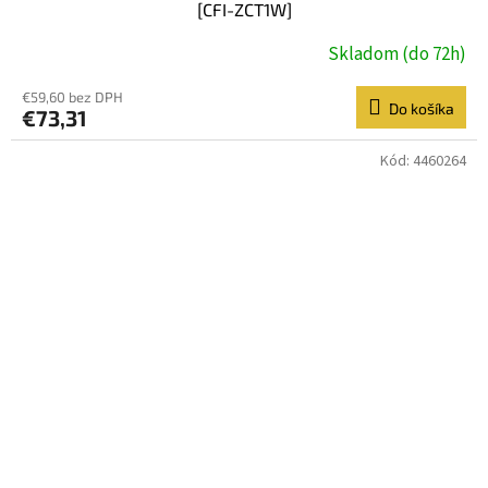
[CFI-ZCT1W]
Skladom (do 72h)
€59,60 bez DPH
Do košíka
€73,31
Kód:
4460264