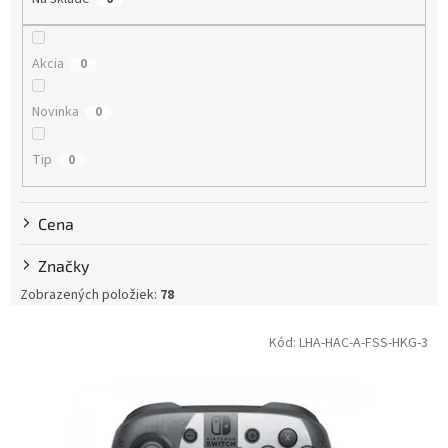
o
d
u
Akcia
0
k
t
Novinka
0
o
v
Tip
0
Cena
Značky
Zobrazených položiek:
78
V
Kód:
LHA-HAC-A-FSS-HKG-3
ý
p
i
s
p