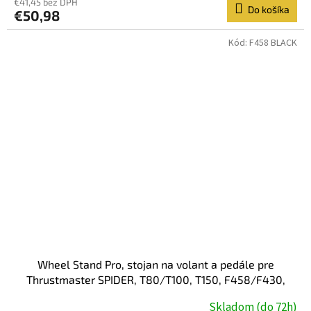
€41,45 bez DPH
Do košíka
€50,98
Kód:
F458 BLACK
Wheel Stand Pro, stojan na volant a pedále pre
Thrustmaster SPIDER, T80/T100, T150, F458/F430,
čierny
Skladom (do 72h)