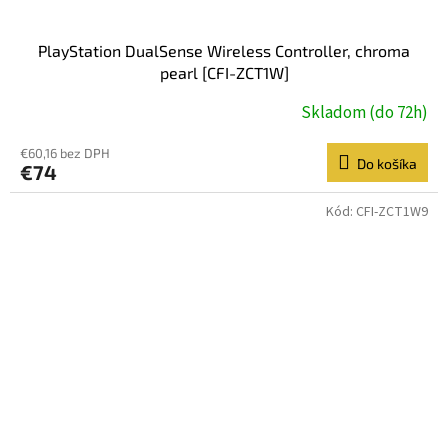
PlayStation DualSense Wireless Controller, chroma
pearl [CFI-ZCT1W]
Skladom (do 72h)
€60,16 bez DPH
Do košíka
€74
Kód:
CFI-ZCT1W9