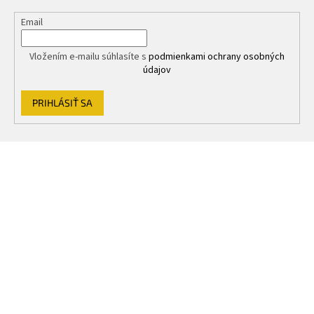
ý
p
Email
i
s
u
Vložením e-mailu súhlasíte s
podmienkami ochrany osobných
údajov
PRIHLÁSIŤ SA
Z
á
p
ä
t
i
e