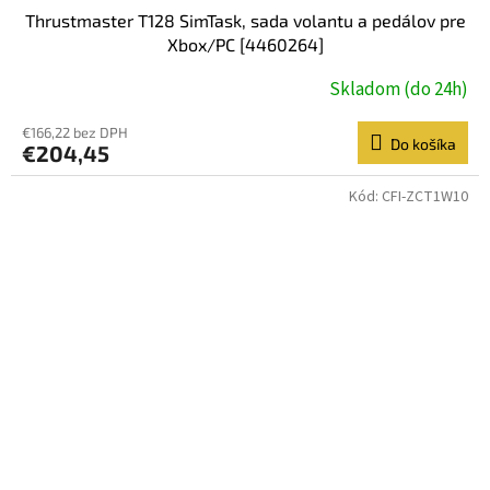
Thrustmaster T128 SimTask, sada volantu a pedálov pre
Xbox/PC [4460264]
Skladom (do 24h)
€166,22 bez DPH
Do košíka
€204,45
Kód:
CFI-ZCT1W10