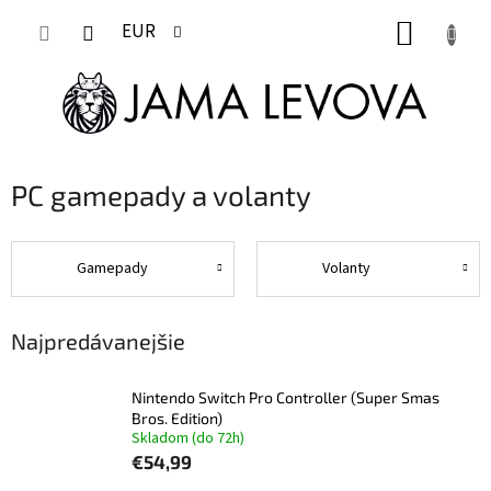
Prejsť
NÁKUP
na
EUR
obsah
KOŠÍK
PC gamepady a volanty
Gamepady
Volanty
Najpredávanejšie
Nintendo Switch Pro Controller (Super Smas
Bros. Edition)
Skladom (do 72h)
€54,99