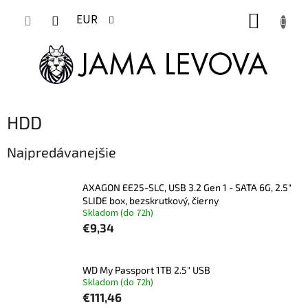
Prejsť
NÁKUP
na
EUR
obsah
KOŠÍK
HDD
Najpredávanejšie
AXAGON EE25-SLC, USB 3.2 Gen 1 - SATA 6G, 2.5"
SLIDE box, bezskrutkový, čierny
Skladom (do 72h)
€9,34
WD My Passport 1TB 2.5" USB
Skladom (do 72h)
€111,46