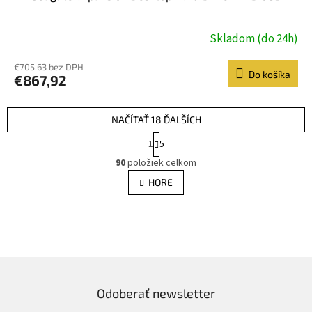
Skladom (do 24h)
€705,63 bez DPH
Do košíka
€867,92
NAČÍTAŤ 18 ĎALŠÍCH
S
1
5
t
O
r
90
položiek celkom
v
á
l
HORE
n
á
k
d
o
v
a
a
c
n
i
i
e
e
p
r
Odoberať newsletter
v