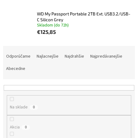
WD My Passport Portable 2TB Ext. USB3.2/USB-
C Silicon Grey
Skladom (do 72h)
€125,85
R
a
Odporúčame
Najlacnejšie
Najdrahšie
Najpredávanejšie
d
e
Abecedne
n
i
e
p
r
Na sklade
0
o
d
u
Akcia
0
k
t