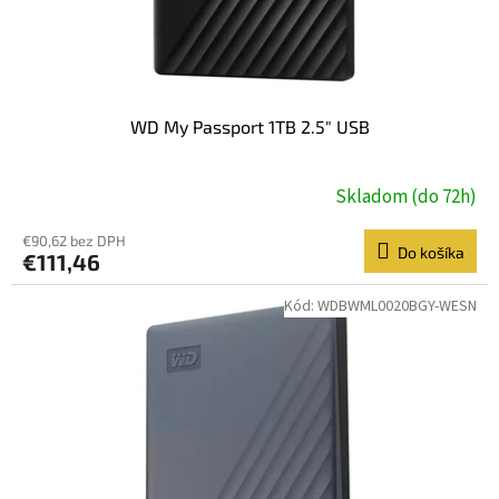
k
t
o
v
WD My Passport 1TB 2.5" USB
Skladom (do 72h)
€90,62 bez DPH
Do košíka
€111,46
Kód:
WDBWML0020BGY-WESN