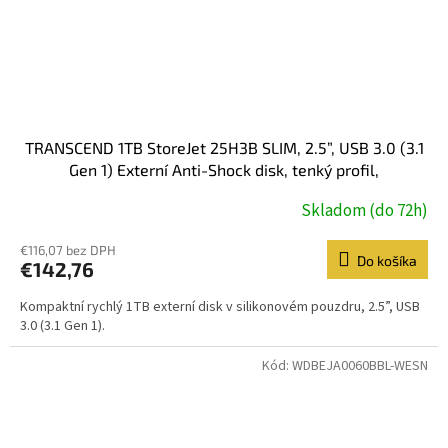
TRANSCEND 1TB StoreJet 25H3B SLIM, 2.5”, USB 3.0 (3.1
Gen 1) Externí Anti-Shock disk, tenký profil,
černo/modrý
Skladom (do 72h)
€116,07 bez DPH
Do košíka
€142,76
Kompaktní rychlý 1TB externí disk v silikonovém pouzdru, 2.5”, USB
3.0 (3.1 Gen 1).
Kód:
WDBEJA0060BBL-WESN