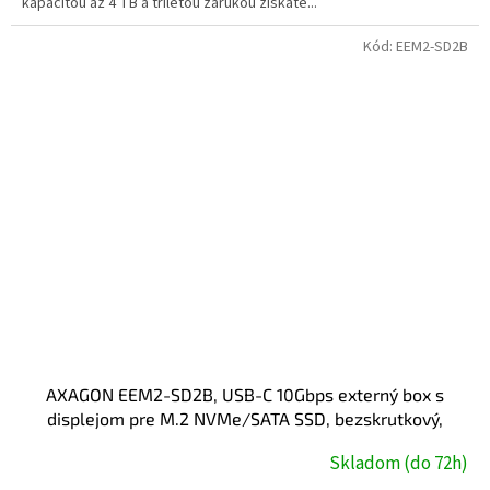
kapacitou až 4 TB a tříletou zárukou získáte...
Kód:
EEM2-SD2B
AXAGON EEM2-SD2B, USB-C 10Gbps externý box s
displejom pre M.2 NVMe/SATA SSD, bezskrutkový,
čierny
Skladom (do 72h)