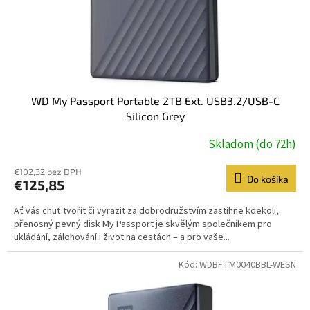
WD My Passport Portable 2TB Ext. USB3.2/USB-C
Silicon Grey
Skladom (do 72h)
€102,32 bez DPH
Do košíka
€125,85
Ať vás chuť tvořit či vyrazit za dobrodružstvím zastihne kdekoli,
přenosný pevný disk My Passport je skvělým společníkem pro
ukládání, zálohování i život na cestách – a pro vaše...
Kód:
WDBFTM0040BBL-WESN