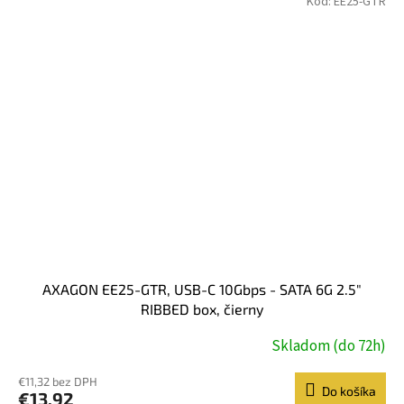
Kód:
EE25-GTR
AXAGON EE25-GTR, USB-C 10Gbps - SATA 6G 2.5"
RIBBED box, čierny
Skladom (do 72h)
€11,32 bez DPH
Do košíka
€13,92