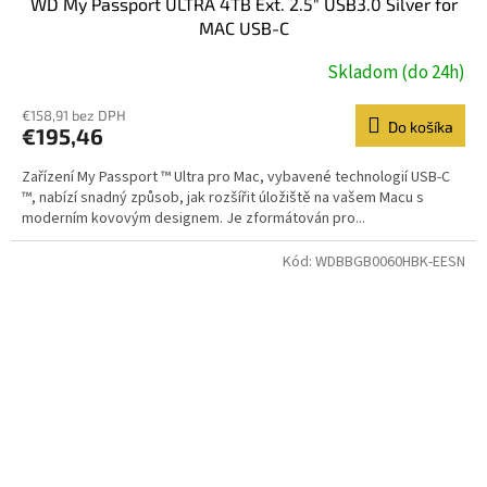
WD My Passport ULTRA 4TB Ext. 2.5" USB3.0 Silver for
MAC USB-C
Skladom (do 24h)
€158,91 bez DPH
Do košíka
€195,46
Zařízení My Passport ™ Ultra pro Mac, vybavené technologií USB-C
™, nabízí snadný způsob, jak rozšířit úložiště na vašem Macu s
moderním kovovým designem. Je zformátován pro...
Kód:
WDBBGB0060HBK-EESN