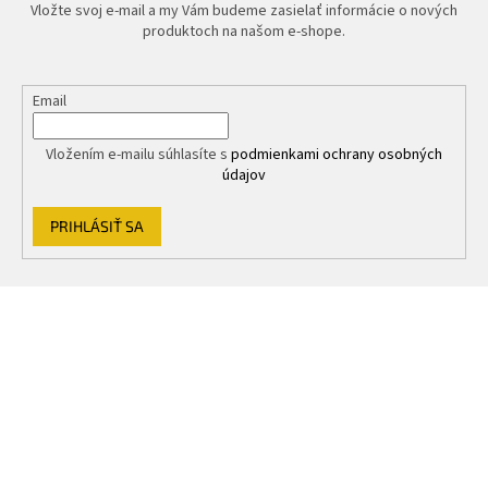
k
Vložte svoj e-mail a my Vám budeme zasielať informácie o nových
y
produktoch na našom e-shope.
v
ý
p
Email
i
s
u
Vložením e-mailu súhlasíte s
podmienkami ochrany osobných
údajov
PRIHLÁSIŤ SA
Z
á
p
ä
t
i
e