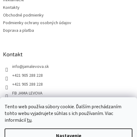
Kontakty
Obchodné podmienky
Podmienky ochrany osobných údajov
Doprava a platba
Kontakt
info
@
jamalevova.sk
+421 905 288 228
+421 905 288 228
FB JAMA LEVOVA
jama_levova
Tento web používa súbory cookie. Ďalším prechádzaním
JamaLevova
tohto webu vyjadrujete súhlas s ich používaním. Viac
+421905288228
informácií
tu
.
Nastavenie