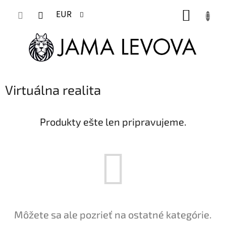
Prejsť
NÁKUP
na
EUR
obsah
KOŠÍK
Virtuálna realita
Produkty ešte len pripravujeme.
Môžete sa ale pozrieť na ostatné kategórie.