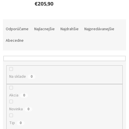
€205,90
R
a
Odporúčame
Najlacnejšie
Najdrahšie
Najpredávanejšie
d
e
Abecedne
n
i
e
p
r
Na sklade
0
o
d
u
Akcia
0
k
t
Novinka
0
o
v
Tip
0