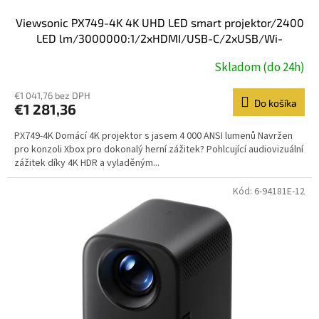
Viewsonic PX749-4K 4K UHD LED smart projektor/2400
LED lm/3000000:1/2xHDMI/USB-C/2xUSB/Wi-
Fi/Bluetooth/Repro
Skladom (do 24h)
€1 041,76 bez DPH
Do košíka
€1 281,36
PX749-4K Domácí 4K projektor s jasem 4 000 ANSI lumenů Navržen
pro konzoli Xbox pro dokonalý herní zážitek? Pohlcující audiovizuální
zážitek díky 4K HDR a vyladěným...
Kód:
6-94181E-12