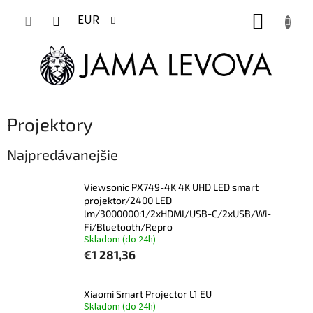
Prejsť
NÁKUP
na
EUR
obsah
KOŠÍK
Projektory
Najpredávanejšie
Viewsonic PX749-4K 4K UHD LED smart
projektor/2400 LED
lm/3000000:1/2xHDMI/USB-C/2xUSB/Wi-
Fi/Bluetooth/Repro
Skladom (do 24h)
€1 281,36
Xiaomi Smart Projector L1 EU
Skladom (do 24h)