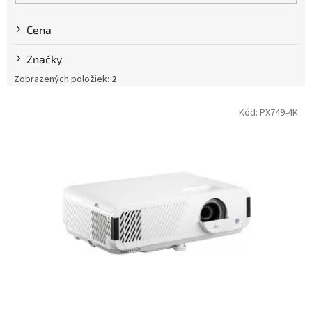
Cena
Značky
Zobrazených položiek:
2
V
Kód:
PX749-4K
ý
p
i
s
p
r
o
d
u
k
t
o
v