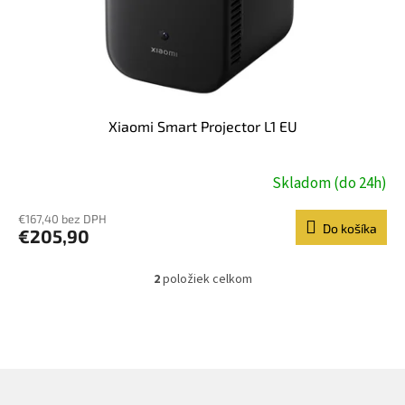
Xiaomi Smart Projector L1 EU
Skladom (do 24h)
€167,40 bez DPH
Do košíka
€205,90
2
položiek celkom
O
v
l
á
d
a
c