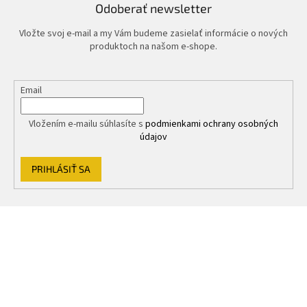
i
Odoberať newsletter
e
p
Vložte svoj e-mail a my Vám budeme zasielať informácie o nových
r
produktoch na našom e-shope.
v
k
y
Email
v
ý
p
Vložením e-mailu súhlasíte s
podmienkami ochrany osobných
i
údajov
s
u
PRIHLÁSIŤ SA
Z
á
p
ä
t
i
e