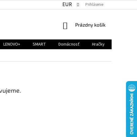
EUR
Prihlásenie
NÁKUPNÝ
Prázdny košík
KOŠÍK
LENOVO+
SMART
Domácnosť
Hračky
avujeme.