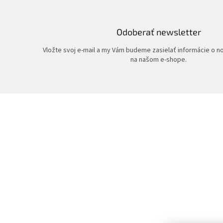
Odoberať newsletter
Vložte svoj e-mail a my Vám budeme zasielať informácie o 
na našom e-shope.
Z
á
p
ä
t
i
e