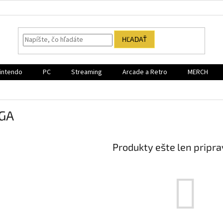
HĽADAŤ
intendo
PC
Streaming
Arcade a Retro
MERCH
GA
Produkty ešte len pripr