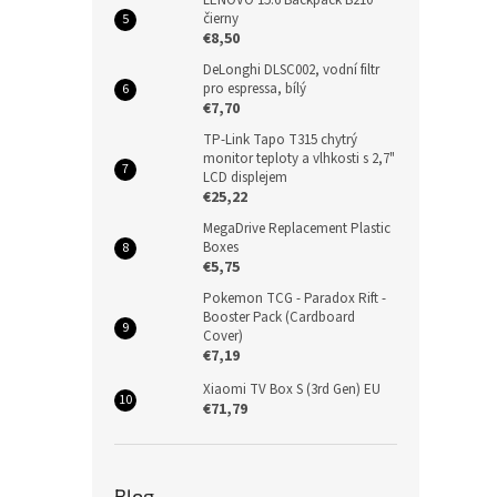
čierny
€8,50
DeLonghi DLSC002, vodní filtr
pro espressa, bílý
€7,70
TP-Link Tapo T315 chytrý
monitor teploty a vlhkosti s 2,7"
LCD displejem
€25,22
MegaDrive Replacement Plastic
Boxes
€5,75
Pokemon TCG - Paradox Rift -
Booster Pack (Cardboard
Cover)
€7,19
Xiaomi TV Box S (3rd Gen) EU
€71,79
Blog