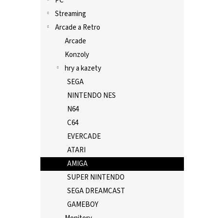
PC
Streaming
Arcade a Retro
Arcade
Konzoly
hry a kazety
SEGA
NINTENDO NES
N64
C64
EVERCADE
ATARI
AMIGA
SUPER NINTENDO
SEGA DREAMCAST
GAMEBOY