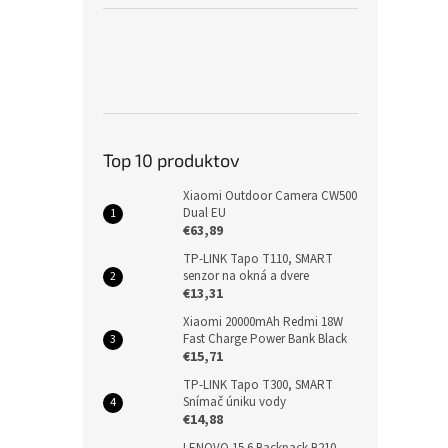
Top 10 produktov
Xiaomi Outdoor Camera CW500
Dual EU
€63,89
TP-LINK Tapo T110, SMART
senzor na okná a dvere
€13,31
Xiaomi 20000mAh Redmi 18W
Fast Charge Power Bank Black
€15,71
TP-LINK Tapo T300, SMART
Snímač úniku vody
€14,88
LENOVO 15.6 Backpack B210