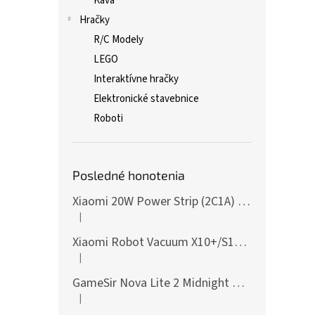
Káva
Hračky
R/C Modely
LEGO
Interaktívne hračky
Elektronické stavebnice
Roboti
Posledné honotenia
Xiaomi 20W Power Strip (2C1A) EU
|
Hodnotenie produktu je 5 z 5 hviezdičiek.
Xiaomi Robot Vacuum X10+/S10+/X10/X20+ Side Brush
|
Hodnotenie produktu je 5 z 5 hviezdičiek.
GameSir Nova Lite 2 Midnight Gray
|
Hodnotenie produktu je 5 z 5 hviezdičiek.