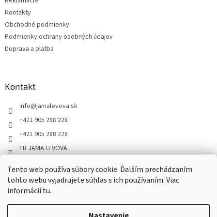
Reklamácie
Kontakty
Obchodné podmienky
Podmienky ochrany osobných údajov
Doprava a platba
Kontakt
info
@
jamalevova.sk
+421 905 288 228
+421 905 288 228
FB JAMA LEVOVA
jama_levova
Tento web používa súbory cookie. Ďalším prechádzaním
JamaLevova
tohto webu vyjadrujete súhlas s ich používaním. Viac
+421905288228
informácií
tu
.
Nastavenie