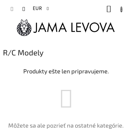
Prejsť
NÁKUP
na
EUR
obsah
KOŠÍK
R/C Modely
Produkty ešte len pripravujeme.
Môžete sa ale pozrieť na ostatné kategórie.