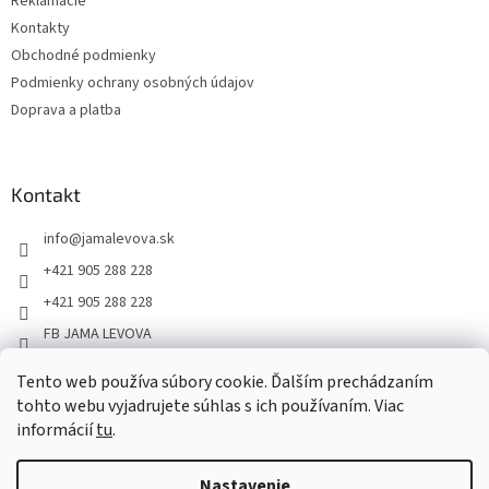
Reklamácie
Kontakty
Obchodné podmienky
Podmienky ochrany osobných údajov
Doprava a platba
Kontakt
info
@
jamalevova.sk
+421 905 288 228
+421 905 288 228
FB JAMA LEVOVA
jama_levova
Tento web používa súbory cookie. Ďalším prechádzaním
JamaLevova
tohto webu vyjadrujete súhlas s ich používaním. Viac
+421905288228
informácií
tu
.
Nastavenie