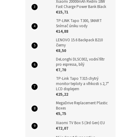
Xiaomi 20000mAh Redmi 18W
Fast Charge Power Bank Black
€15,71
TP-LINK Tapo T300, SMART
Snímač úniku vody
€14,88
LENOVO 15.6 Backpack B210
čierny
€8,50
DeLonghi DLSC002, vodní filtr
pro espressa, bílý
€7,70
TP-Link Tapo T315 chytrý
monitor teploty a vlhkosti s 2,7"
LCD displejem
€25,22
MegaDrive Replacement Plastic
Boxes
€5,75
Xiaomi TV Box S (3rd Gen) EU
€72,07