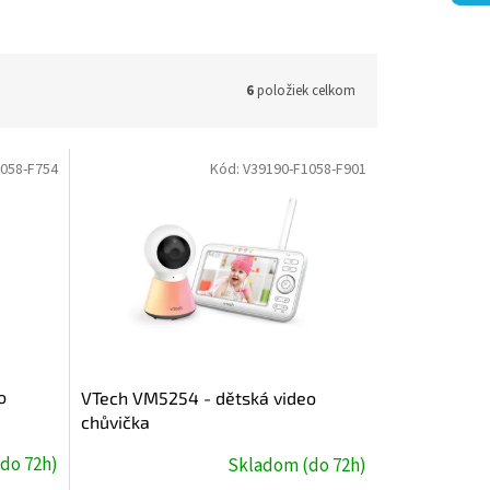
6
položiek celkom
058-F754
Kód:
V39190-F1058-F901
o
VTech VM5254 - dětská video
chůvička
do 72h)
Skladom (do 72h)