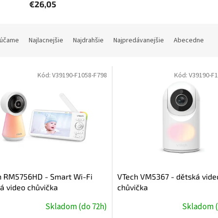
€26,05
účame
Najlacnejšie
Najdrahšie
Najpredávanejšie
Abecedne
Kód:
V39190-F1058-F798
Kód:
V39190-F1
h RM5756HD - Smart Wi-Fi
VTech VM5367 - dětská vide
á video chůvička
chůvička
Skladom (do 72h)
Skladom (