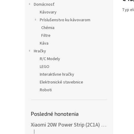
Domácnosť
Typ el
Kávovary
Príslušenstvo ku kávovarom
Chémia
Filtre
Káva
Hračky
R/C Modely
LEGO
Interaktívne hračky
Elektronické stavebnice
Roboti
Posledné honotenia
Xiaomi 20W Power Strip (2C1A) EU
|
Hodnotenie produktu je 5 z 5 hviezdičiek.