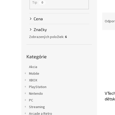
Tip
0
R
Cena
a
Odpor
d
Značky
e
Zobrazených položiek:
6
V
n
ý
i
p
e
Preskočiť
i
p
Kategórie
kategórie
s
r
p
o
Akcia
r
d
Mobile
o
u
XBOX
d
k
PlayStation
u
t
VTec
k
Nintendo
o
dětsk
t
v
PC
o
Streaming
v
Arcade a Retro