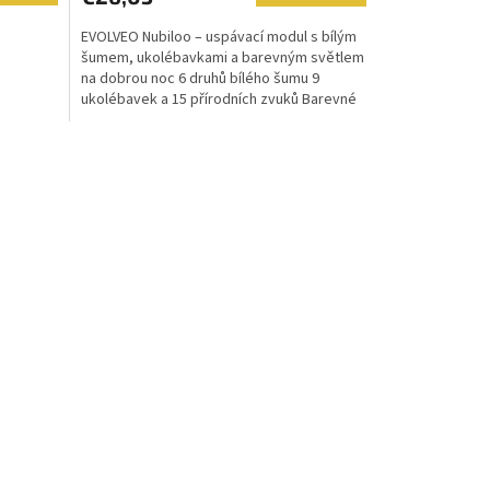
EVOLVEO Nubiloo – uspávací modul s bílým
šumem, ukolébavkami a barevným světlem
na dobrou noc 6 druhů bílého šumu 9
ukolébavek a 15 přírodních zvuků Barevné
LED...