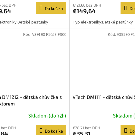
6 bez DPH
€121,66 bez DPH
Do košíka
Do
9,64
€149,64
ektroniky:Detské pestúnky
Typ elektroniky:Detské pestúnky
Kód:
V39190-F1058-F900
Kód:
V39190-F1
 DM1212 - dětská chůvička s
VTech DM1111 - dětská chůvi
ektorem
Skladom (do 72h)
Skladom (
 bez DPH
€28,71 bez DPH
Do košíka
Do
,84
€35,31