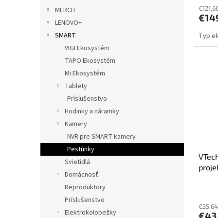
€121,6
MERCH
€14
LENOVO+
SMART
Typ el
VIGI Ekosystém
TAPO Ekosystém
Mi Ekosystém
Tablety
Príslušenstvo
Hodinky a náramky
Kamery
NVR pre SMART kamery
Pestúnky
VTech
Svietidlá
proj
Domácnosť
Reproduktory
Príslušenstvo
€35,64
Elektrokolobežky
€43