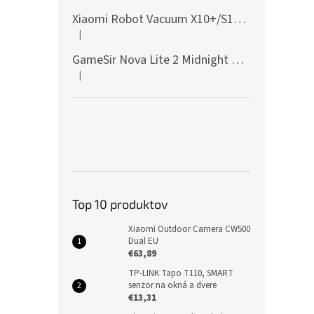
Xiaomi Robot Vacuum X10+/S10+/X10/X20+ Side Brush
|
Hodnotenie produktu je 5 z 5 hviezdičiek.
GameSir Nova Lite 2 Midnight Gray
|
Hodnotenie produktu je 5 z 5 hviezdičiek.
Top 10 produktov
Xiaomi Outdoor Camera CW500
Dual EU
€63,89
TP-LINK Tapo T110, SMART
senzor na okná a dvere
€13,31