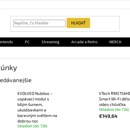
HĽADAŤ
intendo
PC
Streaming
Arcade a Retro
MERCH
túnky
edávanejšie
EVOLVEO Nubiloo –
VTech RM5756HD
uspávací modul s
Smart Wi-Fi dět
bílým šumem,
video chůvička
Skladom (do 72h)
ukolébavkami a
barevným světlem na
€149,64
dobrou noc
Skladom (do 72h)