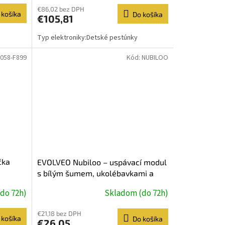
€86,02 bez DPH
 košíka
Do košíka
€105,81
Typ elektroniky:Detské pestúnky
058-F899
Kód:
NUBILOO
čka
EVOLVEO Nubiloo – uspávací modul
s bílým šumem, ukolébavkami a
barevným světlem na dobrou noc
do 72h)
Skladom (do 72h)
€21,18 bez DPH
 košíka
Do košíka
€26,05