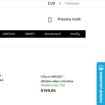
EUR
Prihlásenie
NÁKUPNÝ
Prázdny košík
KOŠÍK
LENOVO+
SMART
Domácnosť
Hračky
 -
VTech VM5367 -
ská
dětská video chůvička
Skladom (do 72h)
€149,64