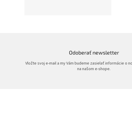
Odoberať newsletter
Vložte svoj e-mail a my Vám budeme zasielať informácie o 
na našom e-shope.
Z
á
p
ä
t
i
e