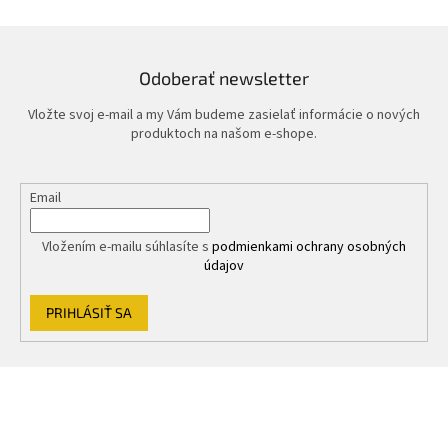
d
a
c
i
Odoberať newsletter
e
p
Vložte svoj e-mail a my Vám budeme zasielať informácie o nových
r
produktoch na našom e-shope.
v
k
y
Email
v
ý
p
Vložením e-mailu súhlasíte s
podmienkami ochrany osobných
i
údajov
s
u
PRIHLÁSIŤ SA
Z
á
p
ä