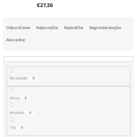
€27,36
R
a
Odporúčame
Najlacnejšie
Najdrahšie
Najpredávanejšie
d
e
Abecedne
n
i
e
p
r
Na sklade
0
o
d
u
Akcia
0
k
t
Novinka
0
o
v
Tip
0