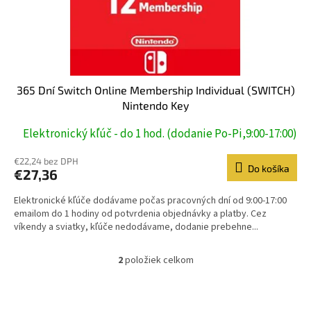
365 Dní Switch Online Membership Individual (SWITCH)
Nintendo Key
Elektronický kľúč - do 1 hod. (dodanie Po-Pi,9:00-17:00)
€22,24 bez DPH
Do košíka
€27,36
Elektronické kľúče dodávame počas pracovných dní od 9:00-17:00
emailom do 1 hodiny od potvrdenia objednávky a platby. Cez
víkendy a sviatky, kľúče nedodávame, dodanie prebehne...
2
položiek celkom
O
v
l
á