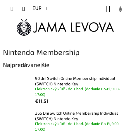
Prejsť
NÁKUP
na
EUR
obsah
KOŠÍK
Nintendo Membership
Najpredávanejšie
90 dní Switch Online Membership Individual
(SWITCH) Nintendo Key
Elektronický kľúč - do 1 hod. (dodanie Po-Pi,9:00-
17:00)
€11,51
365 Dní Switch Online Membership Individual
(SWITCH) Nintendo Key
Elektronický kľúč - do 1 hod. (dodanie Po-Pi,9:00-
17:00)