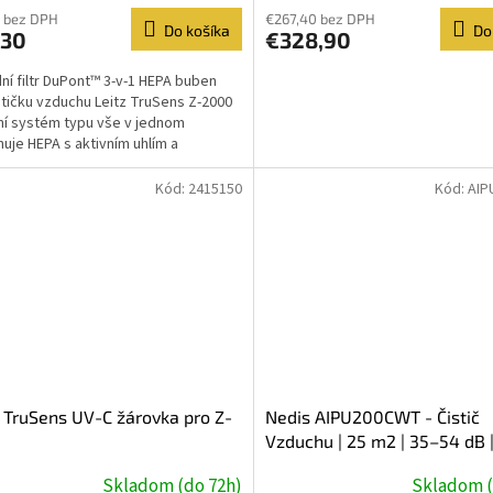
 bez DPH
€267,40 bez DPH
Do košíka
Do
,30
€328,90
ní filtr DuPont™ 3-v-1 HEPA buben
stičku vzduchu Leitz TruSens Z-2000
ční systém typu vše v jednom
uje HEPA s aktivním uhlím a
eným omyvatelným...
Kód:
2415150
Kód:
AIP
 TruSens UV-C žárovka pro Z-
Nedis AIPU200CWT - Čistič
Vzduchu | 25 m2 | 35–54 dB 
Indikátor Kvality Vzduchu
Skladom (do 72h)
Skladom (