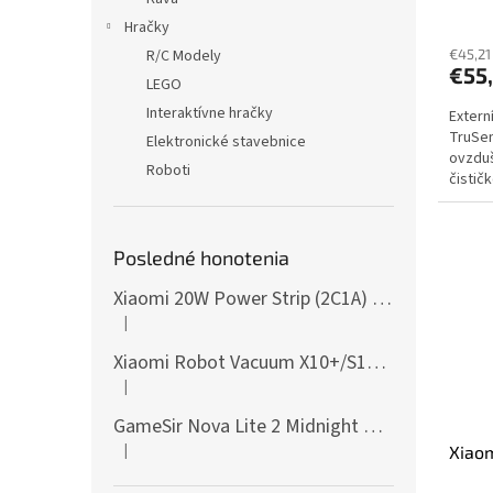
Hračky
R/C Modely
€45,21
€55
LEGO
Interaktívne hračky
Extern
TruSen
Elektronické stavebnice
ovzduš
Roboti
čistič
nebo L
Posledné honotenia
Xiaomi 20W Power Strip (2C1A) EU
|
Hodnotenie produktu je 5 z 5 hviezdičiek.
Xiaomi Robot Vacuum X10+/S10+/X10/X20+ Side Brush
|
Hodnotenie produktu je 5 z 5 hviezdičiek.
GameSir Nova Lite 2 Midnight Gray
|
Xiaom
Hodnotenie produktu je 5 z 5 hviezdičiek.