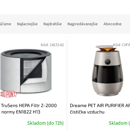
účame
Najlacnejšie
Najdrahšie
Najpredávanejšie
Abecedne
Kód:
2415142
Kód:
CVF
 TruSens HEPA Filtr Z-2000
Dreame PET AIR PURIFIER A
e normy EN1822 H13
čistička vzduchu
Skladom (do 72h)
Skladom (