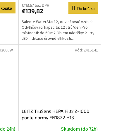
€113,67 bez DPH
 košíka
Do košíka
€139,82
Salente WaterStar12, odvlhčovač vzduchu
Odvlhčovací kapacita: 12 litrů/den Pro
místnosti: do 60 m2 Objem nádržky: 2 litry
LED indikace úrovně vlhkosti...
U200CWT
Kód:
2415141
LEITZ TruSens HEPA Filtr Z-1000
|
podle normy EN1822 H13
do 24h)
Skladom (do 72h)