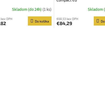
Skladom (do 24h)
(1 ks)
Skladom (
 bez DPH
€68,53 bez DPH
Do košíka
Do
,82
€84,29
O
v
l
á
d
a
c
i
e
p
r
v
k
y
v
ý