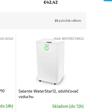
€42,42
15
položiek celkom
61A-GOLD
Kód:
WATERSTAR12
P10
Salente WaterStar12, odvlhčovač
vzduchu
do 24h)
Skladom (do 72h)