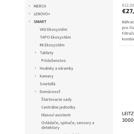
€22,20
MERCH
€27
LENOVO+
SMART
Náhrad
pro či
VIGI Ekosystém
Filtra
TAPO Ekosystém
kombin
odděl
Mi Ekosystém
Tablety
Príslušenstvo
Hodinky a náramky
Kamery
Svietidlá
Domácnosť
Štartovacie sady
Centrálne jednotky
LEITZ
Hlasoví asistenti
3000
Ovládače, spínače, senzory a
detektory