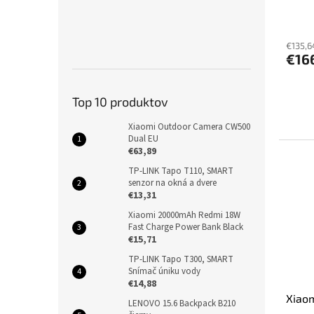
€135,6
€16
Top 10 produktov
Xiaomi Outdoor Camera CW500
Dual EU
€63,89
TP-LINK Tapo T110, SMART
senzor na okná a dvere
€13,31
Xiaomi 20000mAh Redmi 18W
Fast Charge Power Bank Black
€15,71
TP-LINK Tapo T300, SMART
Snímač úniku vody
€14,88
Xiaom
LENOVO 15.6 Backpack B210