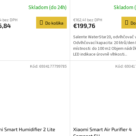
Skladom (do 24h)
Skladom (
4 bez DPH
€162,41 bez DPH
Do košíka
Do
6,84
€199,76
Salente WaterStar20, odvlhčovač
Odvlhčovací kapacita: 20 litrů/den
místnosti: do 100 m2 Objem nádržky
LED indikace úrovně vlhkosti...
Kód:
6934177799785
Kód:
69341
i Smart Humidifier 2 Lite
Xiaomi Smart Air Purifier 4
Compact EU