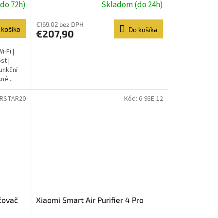
do 72h)
Skladom (do 24h)
€169,02 bez DPH
 košíka
Do košíka
€207,90
i-Fi |
st |
funkční
né...
RSTAR20
Kód:
6-93E-12
čovač
Xiaomi Smart Air Purifier 4 Pro