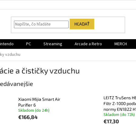
HĽADAŤ
intendo
PC
Streaming
Arcade a Retro
MERCH
ičky vzduchu
rácie a čističky vzduchu
edávanejšie
LEITZ TruSens H
Xiaomi Mijia Smart Air
Filtr Z-1000 podl
Purifier 6
normy EN1822 H
Skladom (do 24h)
Skladom (do 72h)
€166,84
€17,30