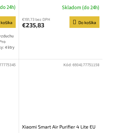
do 24h)
Skladom (do 24h)
€191,73 bez DPH
 košíka
Do košíka
€235,83
 vzduchu
 Pro
: 4 litry
77775345
Kód:
6934177751158
Xiaomi Smart Air Purifier 4 Lite EU