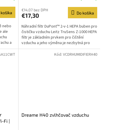
€14,07 bez DPH
 košíka
Do košíka
€17,30
vě nebo
Náhradní filtr DuPont™ 2-v-1 HEPA buben pro
e ale
čističku vzduchu Leitz TruSens Z-1000 HEPA
uchu
filtr je základním prvkem pro čištění
rachu a
vzduchu a jeho výměna je nezbytná pro
optimální...
ISA11CWT
Kód:
VCDRHUMIDIFIERH40
r
Dreame H40 zvlhčovač vzduchu
-Fi |
ost |