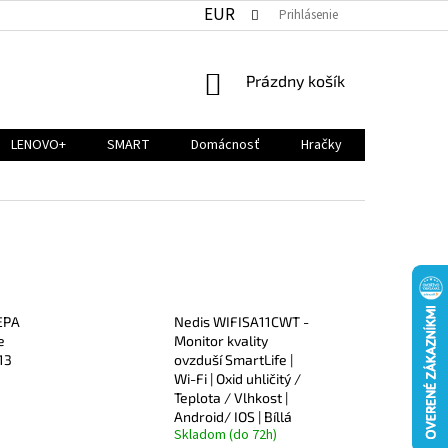
EUR
Prihlásenie
NÁKUPNÝ
Prázdny košík
KOŠÍK
LENOVO+
SMART
Domácnosť
Hračky
EPA
Nedis WIFISA11CWT -
e
Monitor kvality
13
ovzduší SmartLife |
Wi-Fi | Oxid uhličitý /
Teplota / Vlhkost |
Android/ IOS | Bíllá
Skladom (do 72h)