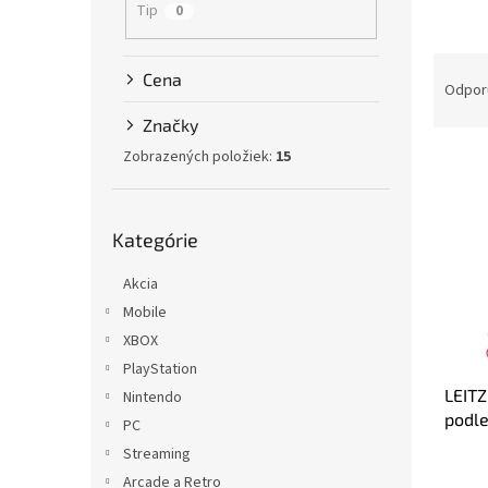
Tip
0
R
Cena
a
Odpor
d
Značky
e
Zobrazených položiek:
15
V
n
ý
i
p
e
Preskočiť
i
p
Kategórie
kategórie
s
r
p
o
Akcia
r
d
Mobile
o
u
XBOX
d
k
PlayStation
u
t
LEITZ
k
Nintendo
o
podl
t
v
PC
o
Streaming
v
Arcade a Retro