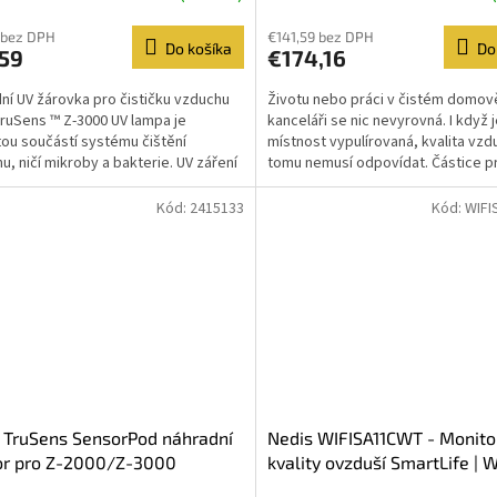
 bez DPH
€141,59 bez DPH
Do košíka
Do
,59
€174,16
ní UV žárovka pro čističku vzduchu
Životu nebo práci v čistém domo
TruSens ™ Z-3000 UV lampa je
kanceláři se nic nevyrovná. I když j
tou součástí systému čištění
místnost vypulírovaná, kvalita vzd
u, ničí mikroby a bakterie. UV záření
tomu nemusí odpovídat. Částice p
...
špíny poletující...
Kód:
2415133
Kód:
WIF
 TruSens SensorPod náhradní
Nedis WIFISA11CWT - Monito
or pro Z-2000/Z-3000
kvality ovzduší SmartLife | Wi
Oxid uhličitý / Teplota / Vlhk