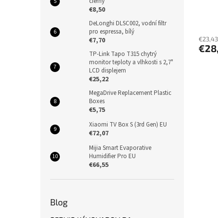
čierny
€8,50
DeLonghi DLSC002, vodní filtr
pro espressa, bílý
€23,43
€7,70
€28
TP-Link Tapo T315 chytrý
monitor teploty a vlhkosti s 2,7"
LCD displejem
€25,22
MegaDrive Replacement Plastic
Boxes
€5,75
Xiaomi TV Box S (3rd Gen) EU
€72,07
Mijia Smart Evaporative
Humidifier Pro EU
€66,55
Blog