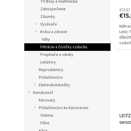
TV Boxy a multimédiá
Zabezpečenie
€12,67
€15
Zásuvky
Vysávače
Náhrad
Leitz 
Krása a zdravie
důleži
Váhy
vzduch
Filtrácie a čističky vzduchu
snižuje
Prepínače a zámky
Lokátory
Reproduktory
Príslušenstvo
Elektrokolobežky
Domácnosť
Kávovary
Príslušenstvo ku kávovarom
Chémia
LEITZ
senz
Filtre
Káva