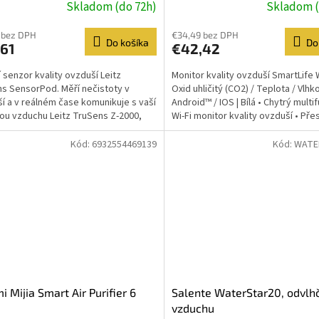
Skladom (do 72h)
Skladom (
Android/ IOS | Bíllá
 bez DPH
€34,49 bez DPH
Do košíka
Do
,61
€42,42
í senzor kvality ovzduší Leitz
Monitor kvality ovzduší SmartLife W
s SensorPod. Měří nečistoty v
Oxid uhličitý (CO2) / Teplota / Vlhko
í a v reálném čase komunikuje s vaší
Android™ / IOS | Bílá • Chytrý multi
kou vzduchu Leitz TruSens Z-2000,
Wi-Fi monitor kvality ovzduší • Přes
eitz TruSens...
Kód:
6932554469139
Kód:
WATE
i Mijia Smart Air Purifier 6
Salente WaterStar20, odvlh
vzduchu