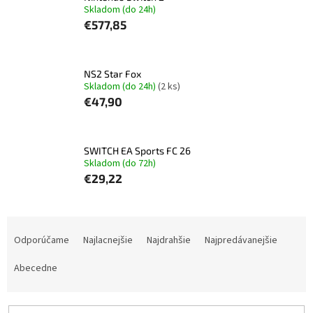
Skladom (do 24h)
€577,85
NS2 Star Fox
Skladom (do 24h)
(2 ks)
€47,90
SWITCH EA Sports FC 26
Skladom (do 72h)
€29,22
R
a
Odporúčame
Najlacnejšie
Najdrahšie
Najpredávanejšie
d
e
Abecedne
n
i