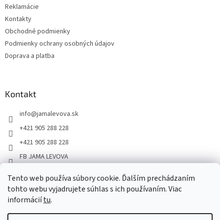
Reklamácie
Kontakty
Obchodné podmienky
Podmienky ochrany osobných údajov
Doprava a platba
Kontakt
info
@
jamalevova.sk
+421 905 288 228
+421 905 288 228
FB JAMA LEVOVA
jama_levova
Tento web používa súbory cookie. Ďalším prechádzaním
JamaLevova
tohto webu vyjadrujete súhlas s ich používaním. Viac
informácií
tu
.
+421905288228