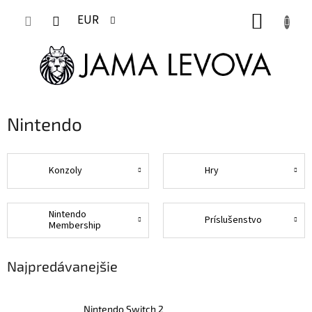
Prejsť
NÁKUP
na
EUR
obsah
KOŠÍK
Nintendo
Konzoly
Hry
Nintendo
Príslušenstvo
Membership
Najpredávanejšie
Nintendo Switch 2