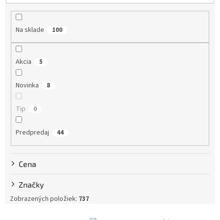
e
p
r
Na sklade
100
o
d
u
Akcia
5
k
t
Novinka
8
o
v
Tip
0
Predpredaj
44
Cena
Značky
Zobrazených položiek:
737
V