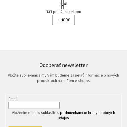
S
1
41
t
O
r
737
položiek celkom
v
á
l
HORE
n
á
k
d
o
v
a
a
c
n
i
i
e
e
p
r
Odoberať newsletter
v
k
Vložte svoj e-mail a my Vám budeme zasielať informácie o nových
y
produktoch na našom e-shope.
v
ý
p
Email
i
s
u
Vložením e-mailu súhlasíte s
podmienkami ochrany osobných
údajov