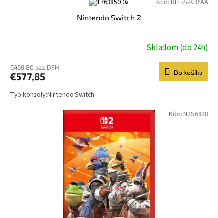
Kód:
BEE-S-KB6AA
ý
Nintendo Switch 2
p
i
s
Skladom (do 24h)
p
r
€469,80 bez DPH
o
Do košíka
€577,85
d
u
Typ konzoly:Nintendo Switch
k
Kód:
N2S6828
t
o
v