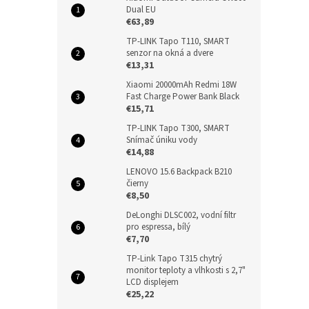
Dual EU
€63,89
TP-LINK Tapo T110, SMART
senzor na okná a dvere
€13,31
Xiaomi 20000mAh Redmi 18W
Fast Charge Power Bank Black
€15,71
TP-LINK Tapo T300, SMART
Snímač úniku vody
€14,88
LENOVO 15.6 Backpack B210
čierny
€8,50
DeLonghi DLSC002, vodní filtr
pro espressa, bílý
€7,70
TP-Link Tapo T315 chytrý
monitor teploty a vlhkosti s 2,7"
LCD displejem
€25,22