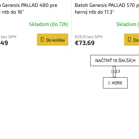
h Genesis PALLAD 480 pre
Batoh Genesis PALLAD 570 p
 ntb do 16''
herný ntb do 17,3''
Skladom (do 72h)
Skladom (
 bez DPH
€59,91 bez DPH
Do košíka
Do
,49
€73,69
NAČÍTAŤ 18 ĎALŠÍCH
S
1
13
O
t
r
v
HORE
á
l
n
á
k
d
o
a
v
c
a
i
n
e
i
e
p
r
v