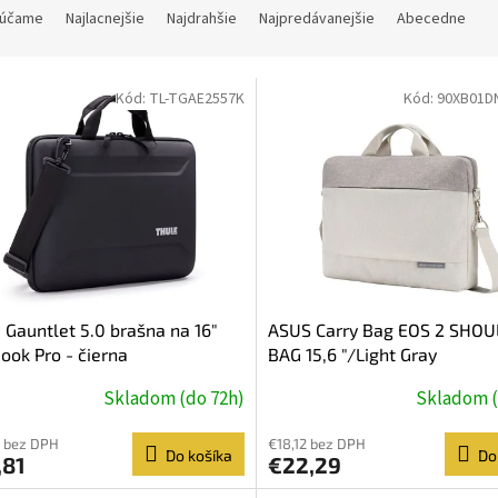
účame
Najlacnejšie
Najdrahšie
Najpredávanejšie
Abecedne
Kód:
TL-TGAE2557K
Kód:
90XB01D
 Gauntlet 5.0 brašna na 16"
ASUS Carry Bag EOS 2 SHO
ok Pro - čierna
BAG 15,6 "/Light Gray
Skladom (do 72h)
Skladom (
 bez DPH
€18,12 bez DPH
Do košíka
Do
,81
€22,29