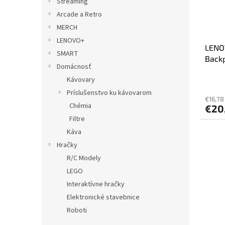
Streaming
Arcade a Retro
MERCH
LENOVO+
LENOV
SMART
Back
Domácnosť
Kávovary
Príslušenstvo ku kávovarom
€16,78
Chémia
€20
Filtre
Káva
Hračky
R/C Modely
LEGO
Interaktívne hračky
Elektronické stavebnice
Roboti