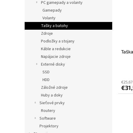
PC gamepady a volanty
Gamepady
Volanty
Tašky a batohy
Zdroje
Podložky a stojany
Káble a redukcie
Taška
Napájacie zdroje
Externé disky
SSD
HDD
€25,67
€31,
Záložné zdroje
Huby a doky
Sieťové prvky
Routery
Software
Projektory