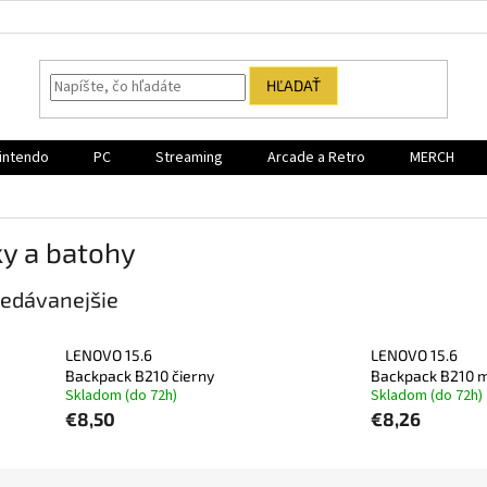
HĽADAŤ
intendo
PC
Streaming
Arcade a Retro
MERCH
y a batohy
edávanejšie
LENOVO 15.6
LENOVO 15.6
Backpack B210 čierny
Backpack B210 
Skladom (do 72h)
Skladom (do 72h)
€8,50
€8,26