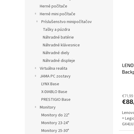
Herné počítače
Herné mini počítače
Príslušenstvo minipočítačov
Tašky a púzdra
Náhradné batérie
Náhradné klávesnice
Náhradné diely
Náhradné displeje
LENO
Virtuálna realita
Backp
JAMA PC zostavy
až 17
LYNX Base
prove
X-DIABLO Base
€71,99
PRESTIGIO Base
€88
Monitory
Lenovo
Monitory do 22"
= Legi
Monitory 23-24"
GX41U3
Monitory 25-30"