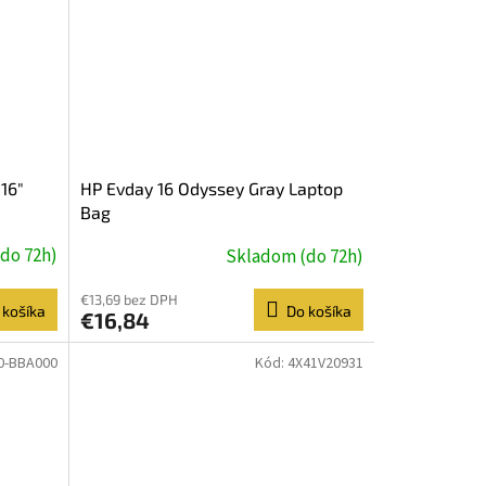
16"
HP Evday 16 Odyssey Gray Laptop
Bag
do 72h)
Skladom (do 72h)
€13,69 bez DPH
 košíka
Do košíka
€16,84
0-BBA000
Kód:
4X41V20931