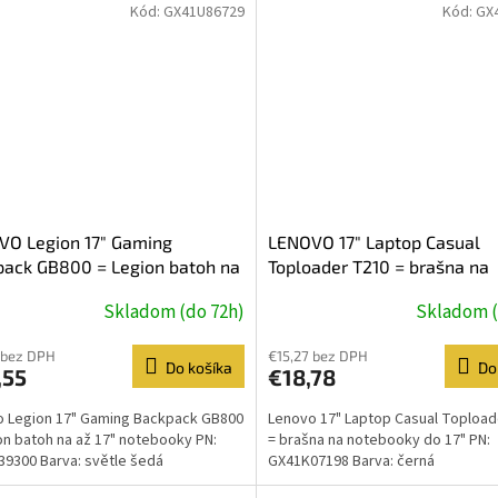
Kód:
GX41U86729
Kód:
GX
VO Legion 17" Gaming
LENOVO 17" Laptop Casual
ack GB800 = Legion batoh na
Toploader T210 = brašna na
" notebooky ve světle šedém
notebooky do 17" v černé ba
Skladom (do 72h)
Skladom (
dení
 bez DPH
€15,27 bez DPH
Do košíka
Do
,55
€18,78
 Legion 17" Gaming Backpack GB800
Lenovo 17" Laptop Casual Topload
on batoh na až 17" notebooky PN:
= brašna na notebooky do 17" PN:
9300 Barva: světle šedá
GX41K07198 Barva: černá