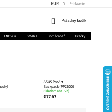
EUR
Prihlásenie
NÁKUPNÝ
Prázdny košík
KOŠÍK
LENOVO+
SMART
Domácnosť
Hračky
ASUS ProArt
modrý
Backpack (PP2600)
Skladom (do 72h)
€77,67