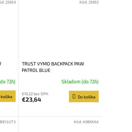
ód:
25654
Kód:
25653
W
TRUST VYMO BACKPACK PAW
PATROL BLUE
do 72h)
Skladom (do 72h)
€19,22 bez DPH
 košíka
Do košíka
€23,64
6B8Y1UT3
Kód:
A08KKAA