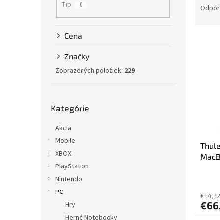
Tip
0
a
Odpor
d
e
Cena
V
n
ý
i
Značky
p
e
Zobrazených položiek:
229
i
p
s
r
p
o
Preskočiť
r
d
Kategórie
kategórie
o
u
d
k
Akcia
u
t
Mobile
Thule
k
o
XBOX
MacBo
t
v
PlayStation
o
v
Nintendo
PC
€54,32
€66
Hry
Herné Notebooky