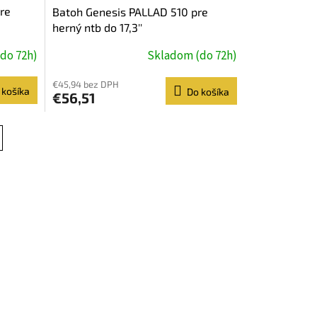
re
Batoh Genesis PALLAD 510 pre
herný ntb do 17,3''
do 72h)
Skladom (do 72h)
€45,94 bez DPH
 košíka
Do košíka
€56,51