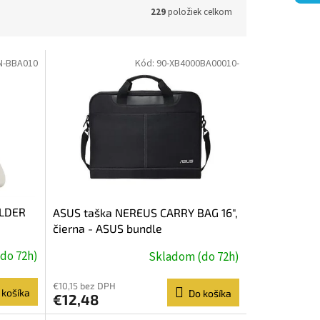
229
položiek celkom
N-BBA010
Kód:
90-XB4000BA00010-
ULDER
ASUS taška NEREUS CARRY BAG 16",
čierna - ASUS bundle
do 72h)
Skladom (do 72h)
€10,15 bez DPH
 košíka
Do košíka
€12,48