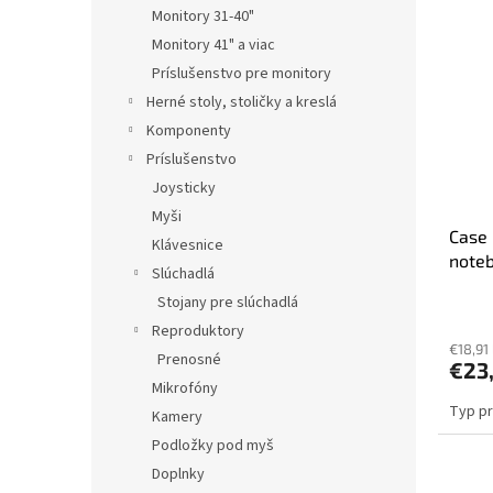
Monitory 31-40"
Monitory 41" a viac
Príslušenstvo pre monitory
Herné stoly, stoličky a kreslá
Komponenty
Príslušenstvo
Joysticky
Myši
Case 
Klávesnice
noteb
Slúchadlá
Stojany pre slúchadlá
Reproduktory
€18,91
Prenosné
€23
Mikrofóny
Typ pr
Kamery
Podložky pod myš
Doplnky