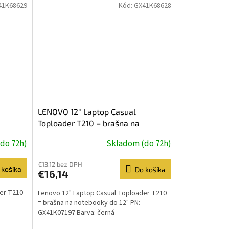
41K68629
Kód:
GX41K68628
LENOVO 12" Laptop Casual
Toploader T210 = brašna na
rvě
notebooky do 12" v černé barvě
do 72h)
Skladom (do 72h)
€13,12 bez DPH
 košíka
Do košíka
€16,14
er T210
Lenovo 12" Laptop Casual Toploader T210
= brašna na notebooky do 12" PN:
GX41K07197 Barva: černá