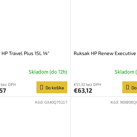
 HP Travel Plus 15L 14"
Ruksak HP Renew Executive 
Skladom (do 72h)
Skladom (
 bez DPH
€51,32 bez DPH
Do košíka
Do
57
€63,12
Kód:
GX40Q75217
Kód:
90XB08Q