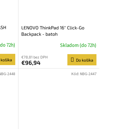
ASH
LENOVO ThinkPad 16" Click-Go
Backpack - batoh
do 72h)
Skladom (do 72h)
€78,81 bez DPH
 košíka
Do košíka
€96,94
NBG-2448
Kód:
NBG-2447