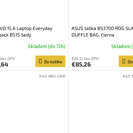
O 15.6 Laptop Everyday
ASUS taška BS3700 ROG SL
pack B515 šedý
DUFFLE BAG, čierna
Skladom (do 72h)
Skladom (
 bez DPH
€69,32 bez DPH
Do košíka
Do
,64
€85,26
Kód:
NBG-2400
Kód: