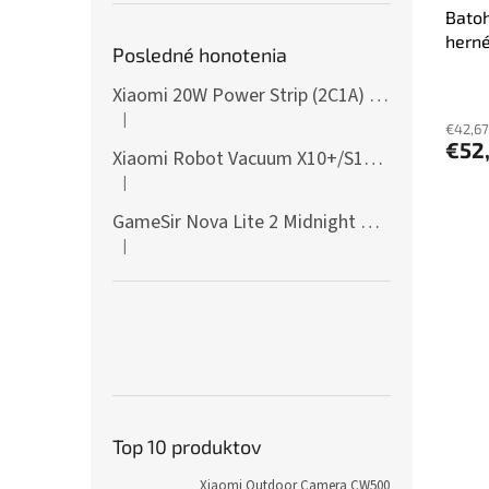
Bato
herné
Posledné honotenia
Xiaomi 20W Power Strip (2C1A) EU
|
Hodnotenie produktu je 5 z 5 hviezdičiek.
€42,67
€52
Xiaomi Robot Vacuum X10+/S10+/X10/X20+ Side Brush
|
Hodnotenie produktu je 5 z 5 hviezdičiek.
GameSir Nova Lite 2 Midnight Gray
|
Hodnotenie produktu je 5 z 5 hviezdičiek.
Top 10 produktov
Xiaomi Outdoor Camera CW500