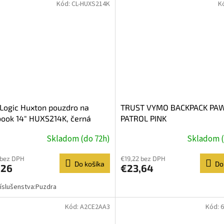
Kód:
CL-HUXS214K
K
Logic Huxton pouzdro na
TRUST VYMO BACKPACK PA
ook 14" HUXS214K, černá
PATROL PINK
Skladom (do 72h)
Skladom (
 bez DPH
€19,22 bez DPH
Do košíka
Do
,26
€23,64
íslušenstva:Puzdra
Kód:
A2CE2AA3
Kód: