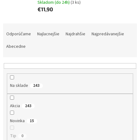
Skladom (do 24h)
(3 ks)
€11,90
R
a
Odporúčame
Najlacnejšie
Najdrahšie
Najpredávanejšie
d
e
Abecedne
n
i
e
p
r
Na sklade
243
o
d
u
Akcia
243
k
t
Novinka
15
o
v
Tip
0