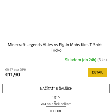
Minecraft Legends Allies vs Piglin Mobs Kids T-Shirt -
Tričko
Skladom (do 24h)
(3 ks)
€9,67 bez DPH
DETAIL
€11,90
NAČÍTAŤ 18 ĎALŠÍCH
S
1
15
t
O
r
253
položiek celkom
v
á
l
HORE
n