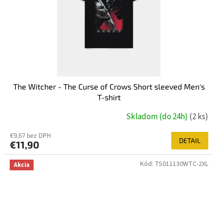
The Witcher - The Curse of Crows Short sleeved Men's
T-shirt
Skladom (do 24h)
(2 ks)
€9,67 bez DPH
DETAIL
€11,90
Kód:
TS011130WTC-2XL
Akcia