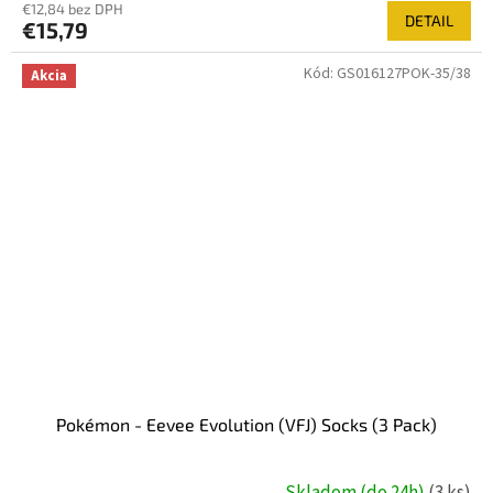
€12,84 bez DPH
DETAIL
€15,79
Kód:
GS016127POK-35/38
Akcia
Pokémon - Eevee Evolution (VFJ) Socks (3 Pack)