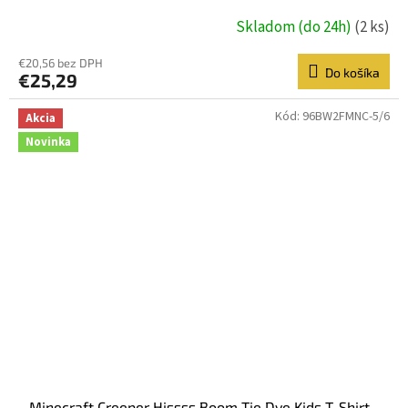
Skladom (do 24h)
(2 ks)
€20,56 bez DPH
Do košíka
€25,29
Kód:
96BW2FMNC-5/6
Akcia
Novinka
Minecraft Creeper Hissss Boom Tie Dye Kids T-Shirt -