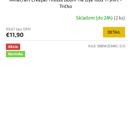
Tričko
Skladom (do 24h)
(2 ks)
€9,67 bez DPH
DETAIL
€11,90
Kód:
96BW2EMNC-5/6
Akcia
Novinka