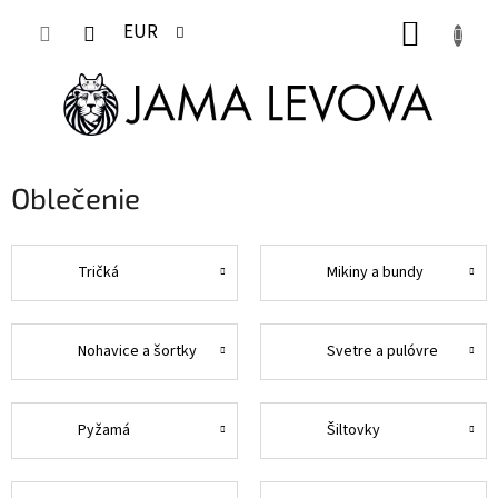
Prejsť
NÁKUP
na
EUR
obsah
KOŠÍK
Oblečenie
Tričká
Mikiny a bundy
Nohavice a šortky
Svetre a pulóvre
Pyžamá
Šiltovky