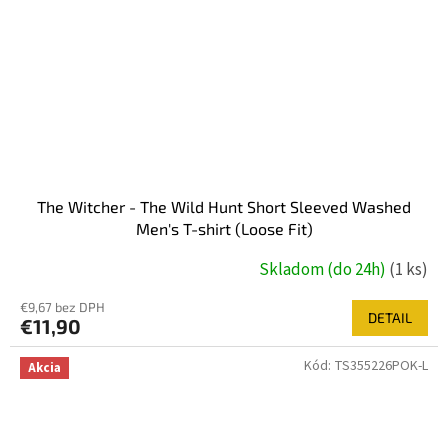
The Witcher - The Wild Hunt Short Sleeved Washed
Men's T-shirt (Loose Fit)
Skladom (do 24h)
(1 ks)
€9,67 bez DPH
DETAIL
€11,90
Kód:
TS355226POK-L
Akcia