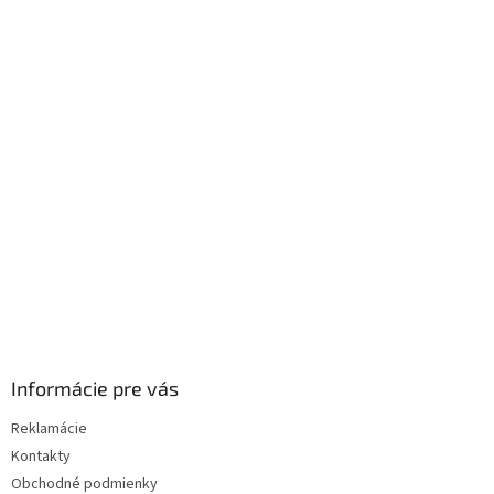
Z
á
p
ä
t
i
e
Informácie pre vás
Reklamácie
Kontakty
Obchodné podmienky