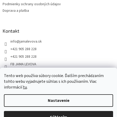
Podmienky ochrany osobných údajov
Doprava a platba
Kontakt
info
@
jamalevova.sk
+421 905 288 228
+421 905 288 228
FB JAMA LEVOVA
jama_levova
Tento web používa súbory cookie. Ďalším prechádzaním
JamaLevova
tohto webu vyjadrujete súhlas s ich používaním. Viac
+421905288228
informácií
tu
.
Nastavenie
Vážení zákazníci, z dôvodu dovoleniek môže v tomto období
dochádzať ku predĺženiu dodacích lehôt. Od 30.7. do 10.8. bude
pozastavený aj osobný odber na našom výdajnom mieste. Ďakujeme