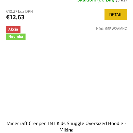
Skladom (do 24h)
(3 ks)
€10,27 bez DPH
DETAIL
€12,63
Kód:
99BW2AMNC
Akcia
Novinka
Minecraft Creeper TNT Kids Snuggle Oversized Hoodie -
Mikina