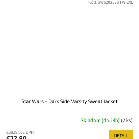
Kód:
SW628253STW-2XL
Star Wars - Dark Side Varsity Sweat Jacket
Skladom (do 24h)
(2 ks)
€59,19 bez DPH
DETAIL
€72,80