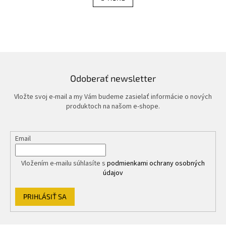
á
k
d
o
v
a
a
c
n
i
i
e
e
p
r
Odoberať newsletter
v
k
Vložte svoj e-mail a my Vám budeme zasielať informácie o nových
y
produktoch na našom e-shope.
v
ý
p
Email
i
s
u
Vložením e-mailu súhlasíte s
podmienkami ochrany osobných
údajov
PRIHLÁSIŤ SA