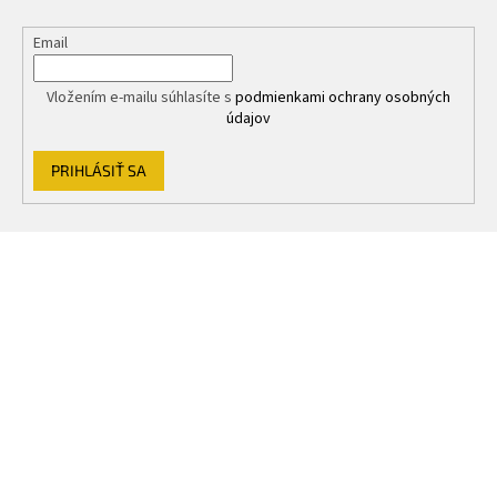
Email
Vložením e-mailu súhlasíte s
podmienkami ochrany osobných
údajov
PRIHLÁSIŤ SA
Z
á
p
ä
t
i
e