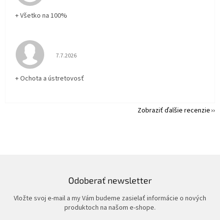
+ Všetko na 100%
Hodnotenie obchodu je 5 z 5 hviezdičiek.
7.7.2026
+ Ochota a ústretovosť
Zobraziť ďalšie recenzie
Odoberať newsletter
Vložte svoj e-mail a my Vám budeme zasielať informácie o nových
produktoch na našom e-shope.