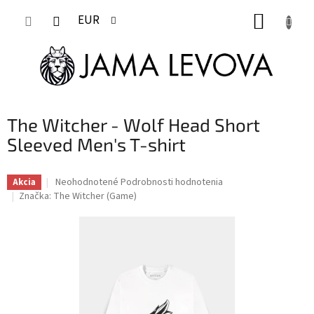
Prejsť
NÁKUP
na
EUR
obsah
KOŠÍK
The Witcher - Wolf Head Short
Sleeved Men's T-shirt
Priemerné
Neohodnotené
Podrobnosti hodnotenia
Akcia
hodnotenie
Značka:
The Witcher (Game)
produktu
je
0,0
z
5
hviezdičiek.