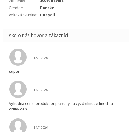
Zloženie
:
100% bavlna
Gender
:
Pánske
Veková skupina
:
Dospelí
Hodnotenie obchodu je 5 z 5 hviezdičiek.
15.7.2026
super
Hodnotenie obchodu je 5 z 5 hviezdičiek.
14.7.2026
Vyhodna cena, produkt pripraveny na vyzdvihnutie hned na
druhy den.
Hodnotenie obchodu je 5 z 5 hviezdičiek.
14.7.2026