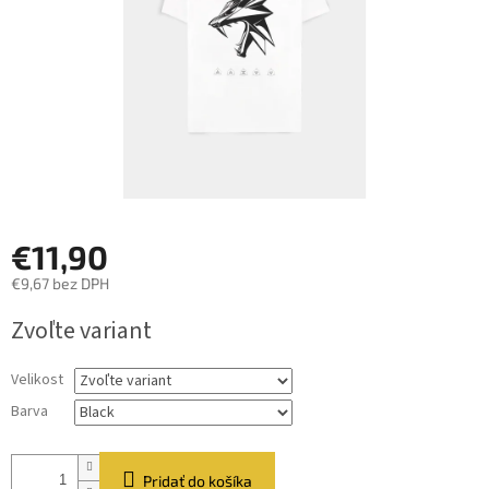
€11,90
€9,67 bez DPH
Jednotková
Zvoľte variant
cena:
Velikost
Barva
Pridať do košíka