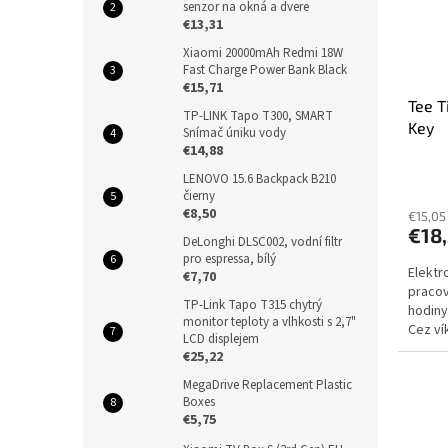
senzor na okná a dvere
€13,31
Xiaomi 20000mAh Redmi 18W
Fast Charge Power Bank Black
€15,71
Tee T
TP-LINK Tapo T300, SMART
Key
Snímač úniku vody
€14,88
LENOVO 15.6 Backpack B210
čierny
€8,50
€15,05
€18,
DeLonghi DLSC002, vodní filtr
pro espressa, bílý
Elektr
€7,70
pracov
TP-Link Tapo T315 chytrý
hodiny
monitor teploty a vlhkosti s 2,7"
Cez ví
LCD displejem
dodani
€25,22
MegaDrive Replacement Plastic
Boxes
€5,75