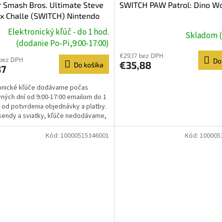
 Smash Bros. Ultimate Steve
SWITCH PAW Patrol: Dino W
x Challe (SWITCH) Nintendo
Elektronický kľúč - do 1 hod.
Skladom (
(dodanie Po-Pi,9:00-17:00)
€29,17 bez DPH
 bez DPH
Do
€35,88
Do košíka
87
onické kľúče dodávame počas
ných dní od 9:00-17:00 emailom do 1
 od potvrdenia objednávky a platby.
kendy a sviatky, kľúče nedodávame,
e prebehne...
Kód:
10000515346001
Kód:
100005