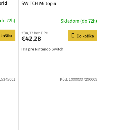
orld
SWITCH Miitopia
do 72h)
Skladom (do 72h)
€34,37 bez DPH
 košíka
Do košíka
€42,28
Hra pre Nintendo Switch
15345001
Kód:
10000337290009