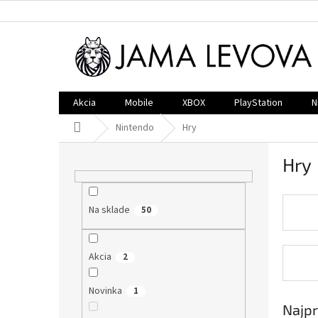
Prejsť
na
obsah
Akcia
Mobile
XBOX
PlayStation
N
Domov
Nintendo
Hry
B
Hry
o
č
n
Na sklade
ý
50
p
a
Akcia
2
n
e
l
Novinka
1
Najpr