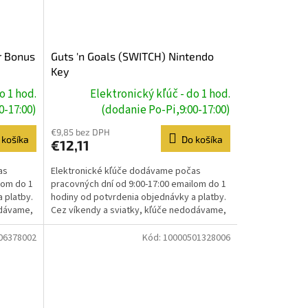
r Bonus
Guts 'n Goals (SWITCH) Nintendo
Key
o 1 hod.
Elektronický kľúč - do 1 hod.
0-17:00)
(dodanie Po-Pi,9:00-17:00)
€9,85 bez DPH
 košíka
Do košíka
€12,11
as
Elektronické kľúče dodávame počas
lom do 1
pracovných dní od 9:00-17:00 emailom do 1
 platby.
hodiny od potvrdenia objednávky a platby.
odávame,
Cez víkendy a sviatky, kľúče nedodávame,
dodanie prebehne...
06378002
Kód:
10000501328006