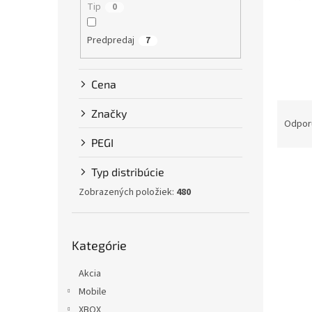
Tip
0
Predpredaj
7
Cena
R
Značky
a
Odpor
d
PEGI
e
V
n
Typ distribúcie
ý
i
Zobrazených položiek:
480
p
e
i
p
s
r
Preskočiť
p
o
Kategórie
kategórie
r
d
Akcia
o
u
d
k
Mobile
u
t
XBOX