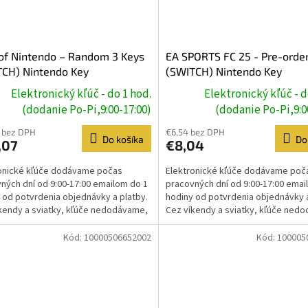
of Nintendo – Random 3 Keys
EA SPORTS FC 25 - Pre-orde
TCH) Nintendo Key
(SWITCH) Nintendo Key
Elektronický kľúč - do 1 hod.
Elektronický kľúč - d
(dodanie Po-Pi,9:00-17:00)
(dodanie Po-Pi,9:0
 bez DPH
€6,54 bez DPH
Do košíka
Do
,07
€8,04
onické kľúče dodávame počas
Elektronické kľúče dodávame poč
ných dní od 9:00-17:00 emailom do 1
pracovných dní od 9:00-17:00 emai
 od potvrdenia objednávky a platby.
hodiny od potvrdenia objednávky a
kendy a sviatky, kľúče nedodávame,
Cez víkendy a sviatky, kľúče ned
e prebehne...
dodanie prebehne...
Kód:
10000506652002
Kód:
100005