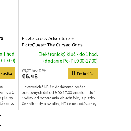
re
Piczle Cross Adventure +
PictoQuest: The Cursed Grids
(SWITCH) Nintendo Key
o 1 hod.
Elektronický kľúč - do 1 hod.
0-17:00)
(dodanie Po-Pi,9:00-17:00)
€5,27 bez DPH
 košíka
Do košíka
€6,48
as
Elektronické kľúče dodávame počas
lom do 1
pracovných dní od 9:00-17:00 emailom do 1
 platby.
hodiny od potvrdenia objednávky a platby.
odávame,
Cez víkendy a sviatky, kľúče nedodávame,
dodanie prebehne...