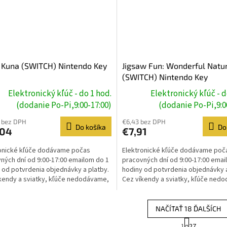
 Kuna (SWITCH) Nintendo Key
Jigsaw Fun: Wonderful Natu
(SWITCH) Nintendo Key
Elektronický kľúč - do 1 hod.
Elektronický kľúč - d
(dodanie Po-Pi,9:00-17:00)
(dodanie Po-Pi,9:0
 bez DPH
€6,43 bez DPH
Do košíka
Do
,04
€7,91
onické kľúče dodávame počas
Elektronické kľúče dodávame poč
ných dní od 9:00-17:00 emailom do 1
pracovných dní od 9:00-17:00 emai
 od potvrdenia objednávky a platby.
hodiny od potvrdenia objednávky a
kendy a sviatky, kľúče nedodávame,
Cez víkendy a sviatky, kľúče ned
e prebehne...
dodanie prebehne...
NAČÍTAŤ 18 ĎALŠÍCH
S
1
27