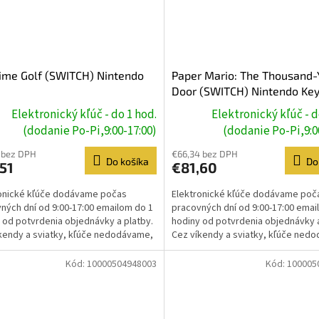
ime Golf (SWITCH) Nintendo
Paper Mario: The Thousand-
Door (SWITCH) Nintendo Ke
Elektronický kľúč - do 1 hod.
Elektronický kľúč - d
(dodanie Po-Pi,9:00-17:00)
(dodanie Po-Pi,9:0
 bez DPH
€66,34 bez DPH
Do košíka
Do
51
€81,60
onické kľúče dodávame počas
Elektronické kľúče dodávame poč
ných dní od 9:00-17:00 emailom do 1
pracovných dní od 9:00-17:00 emai
 od potvrdenia objednávky a platby.
hodiny od potvrdenia objednávky a
kendy a sviatky, kľúče nedodávame,
Cez víkendy a sviatky, kľúče ned
e prebehne...
dodanie prebehne...
Kód:
10000504948003
Kód:
100005