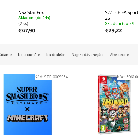
NS2 Star Fox
SWITCH EA Sport
Skladom (do 24h)
26
(2 ks)
Skladom (do 72h)
€47,90
€29,22
účame
Najlacnejšie
Najdrahšie
Najpredávanejšie
Abecedne
Kód:
STE-0009054
Kód:
50610