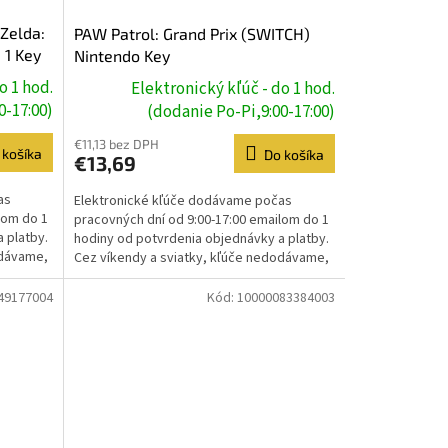
 Zelda:
PAW Patrol: Grand Prix (SWITCH)
 1 Key
Nintendo Key
o 1 hod.
Elektronický kľúč - do 1 hod.
0-17:00)
(dodanie Po-Pi,9:00-17:00)
€11,13 bez DPH
 košíka
Do košíka
€13,69
as
Elektronické kľúče dodávame počas
lom do 1
pracovných dní od 9:00-17:00 emailom do 1
 platby.
hodiny od potvrdenia objednávky a platby.
odávame,
Cez víkendy a sviatky, kľúče nedodávame,
dodanie prebehne...
49177004
Kód:
10000083384003