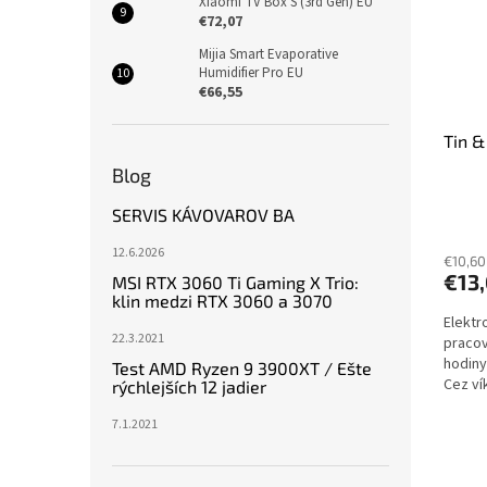
Xiaomi TV Box S (3rd Gen) EU
€72,07
Mijia Smart Evaporative
Humidifier Pro EU
€66,55
Tin &
Blog
SERVIS KÁVOVAROV BA
12.6.2026
€10,60
€13
MSI RTX 3060 Ti Gaming X Trio:
klin medzi RTX 3060 a 3070
Elektr
22.3.2021
pracov
hodiny
Test AMD Ryzen 9 3900XT / Ešte
Cez ví
rýchlejších 12 jadier
dodani
7.1.2021