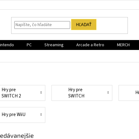
HĽADAŤ
intendo
PC
Streaming
Arcade a Retro
MERCH
Hry pre
Hry pre
H
SWITCH 2
SWITCH
Hry pre WiiU
edávanejšie