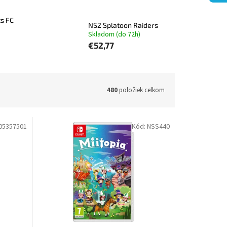
s FC
NS2 Splatoon Raiders
Skladom (do 72h)
€52,77
480
položiek celkom
05357501
Kód:
NSS440