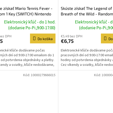
e získať Mario Tennis Fever -
Skúste získať The Legend of
om 1 Key (SWITCH) Nintendo
Breath of the Wild - Random
(SWITCH) Nintendo Key
Elektronický kľúč - do 1 hod.
Elektronický kľúč - d
(dodanie Po-Pi,9:00-17:00)
(dodanie Po-Pi,9:0
bez DPH
€5,49 bez DPH
Do košíka
Do
75
€6,75
onické kľúče dodávame počas
Elektronické kľúče dodávame poč
ných dní od 9:00-17:00 emailom do 1
pracovných dní od 9:00-17:00 emai
 od potvrdenia objednávky a platby.
hodiny od potvrdenia objednávky a
kendy a sviatky, kľúče nedodávame,
Cez víkendy a sviatky, kľúče ned
e prebehne...
dodanie prebehne...
Kód:
10000279666015
Kód:
100000