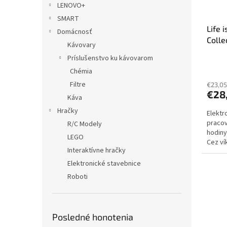
LENOVO+
SMART
Life 
Domácnosť
Colle
Kávovary
Príslušenstvo ku kávovarom
Chémia
Filtre
€23,05
€28
Káva
Hračky
Elektr
pracov
R/C Modely
hodiny
LEGO
Cez ví
Interaktívne hračky
dodani
Elektronické stavebnice
Roboti
Posledné honotenia