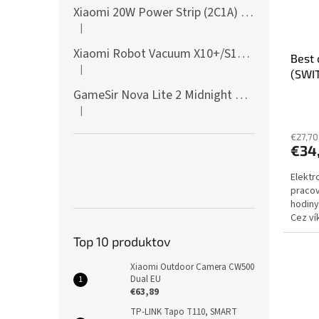
Xiaomi 20W Power Strip (2C1A) EU
|
Hodnotenie produktu je 5 z 5 hviezdičiek.
Xiaomi Robot Vacuum X10+/S10+/X10/X20+ Side Brush
Best 
|
(SWI
Hodnotenie produktu je 5 z 5 hviezdičiek.
GameSir Nova Lite 2 Midnight Gray
|
Hodnotenie produktu je 5 z 5 hviezdičiek.
€27,70
€34
Elektr
pracov
hodiny
Cez ví
dodani
Top 10 produktov
Xiaomi Outdoor Camera CW500
Dual EU
€63,89
TP-LINK Tapo T110, SMART