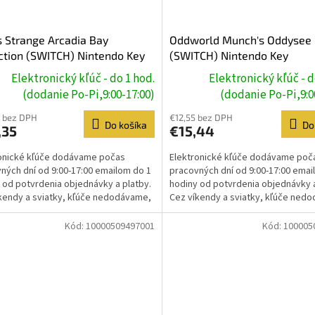
is Strange Arcadia Bay
Oddworld Munch's Oddysee
ction (SWITCH) Nintendo Key
(SWITCH) Nintendo Key
Elektronický kľúč - do 1 hod.
Elektronický kľúč - d
(dodanie Po-Pi,9:00-17:00)
(dodanie Po-Pi,9:0
 bez DPH
€12,55 bez DPH
Do košíka
Do
,35
€15,44
onické kľúče dodávame počas
Elektronické kľúče dodávame poč
ných dní od 9:00-17:00 emailom do 1
pracovných dní od 9:00-17:00 emai
 od potvrdenia objednávky a platby.
hodiny od potvrdenia objednávky a
kendy a sviatky, kľúče nedodávame,
Cez víkendy a sviatky, kľúče ned
e prebehne...
dodanie prebehne...
Kód:
10000509497001
Kód:
100005