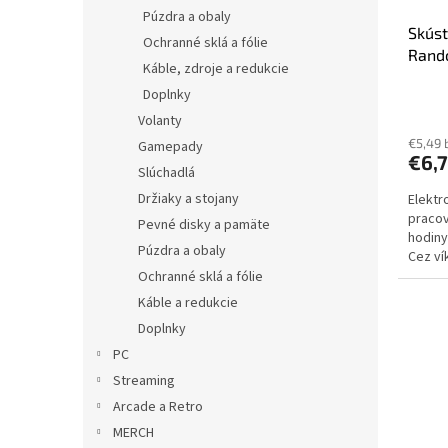
Púzdra a obaly
Skúst
Ochranné sklá a fólie
Rand
Káble, zdroje a redukcie
Key
Doplnky
Volanty
€5,49 
Gamepady
€6,
Slúchadlá
Držiaky a stojany
Elektr
pracov
Pevné disky a pamäte
hodiny
Púzdra a obaly
Cez ví
dodani
Ochranné sklá a fólie
Káble a redukcie
Doplnky
PC
Streaming
Arcade a Retro
MERCH