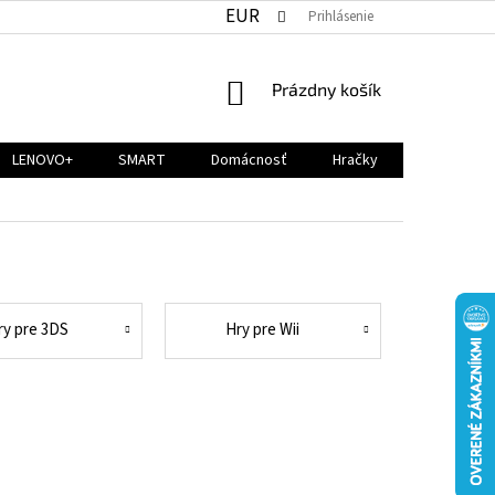
EUR
Prihlásenie
NÁKUPNÝ
Prázdny košík
KOŠÍK
LENOVO+
SMART
Domácnosť
Hračky
ry pre 3DS
Hry pre Wii