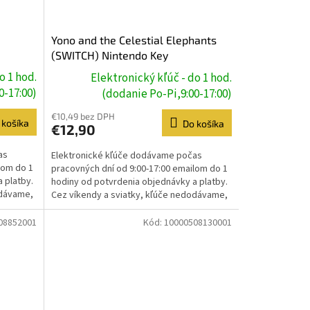
Yono and the Celestial Elephants
(SWITCH) Nintendo Key
o 1 hod.
Elektronický kľúč - do 1 hod.
0-17:00)
(dodanie Po-Pi,9:00-17:00)
€10,49 bez DPH
 košíka
Do košíka
€12,90
as
Elektronické kľúče dodávame počas
lom do 1
pracovných dní od 9:00-17:00 emailom do 1
 platby.
hodiny od potvrdenia objednávky a platby.
odávame,
Cez víkendy a sviatky, kľúče nedodávame,
dodanie prebehne...
08852001
Kód:
10000508130001