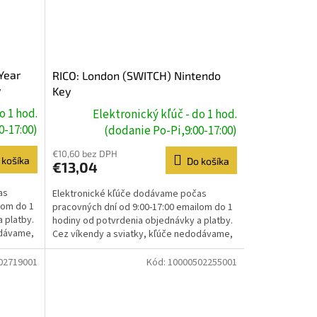
Year
RICO: London (SWITCH) Nintendo
y
Key
o 1 hod.
Elektronický kľúč - do 1 hod.
0-17:00)
(dodanie Po-Pi,9:00-17:00)
€10,60 bez DPH
 košíka
Do košíka
€13,04
as
Elektronické kľúče dodávame počas
lom do 1
pracovných dní od 9:00-17:00 emailom do 1
 platby.
hodiny od potvrdenia objednávky a platby.
odávame,
Cez víkendy a sviatky, kľúče nedodávame,
dodanie prebehne...
02719001
Kód:
10000502255001