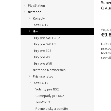
Super
k
o
PlayStation
& Ale
t
v
Nintendo
Key
o
Konzoly
v
SWITCH 2
€8,02
Hry
€9,
Hry pre SWITCH 2
Elektr
Hry pre SWITCH
pracov
Hry pre 3DS
hodiny
Hry pre Wii
Cez ví
dodani
Hry pre WiiU
Nintendo Membership
Príslušenstvo
SWITCH 2
Volanty pre NS2
Gamepady pre NS2
Joy-Con 2
Pevné disky a pamäte