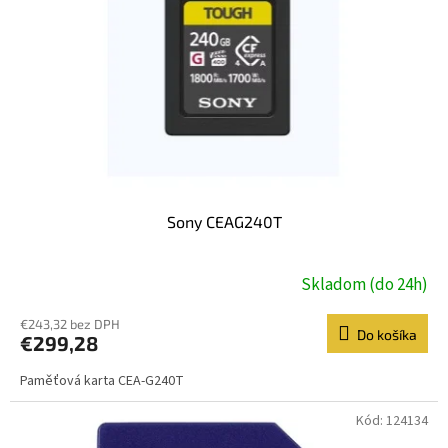
Sony CEAG240T
Skladom (do 24h)
€243,32 bez DPH
Do košíka
€299,28
Paměťová karta CEA-G240T
Kód:
124134