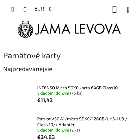
Prejsť
NÁKUP
na
EUR
obsah
KOŠÍK
Pamäťové karty
Najpredávanejšie
INTENSO Micro SDXC karta 64GB Class10
Skladom (do 24h)
(>5 ks)
€11,42
Patriot V30 A1/micro SDXC/128GB/UHS-I U3 /
Class 10/+ Adaptér
Skladom (do 24h)
(2 ks)
€24,83