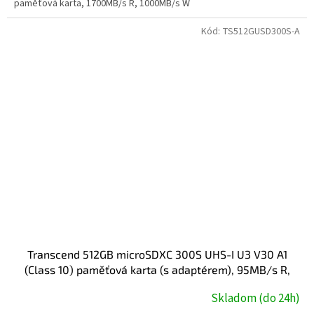
paměťová karta, 1700MB/s R, 1000MB/s W
Kód:
TS512GUSD300S-A
Transcend 512GB microSDXC 300S UHS-I U3 V30 A1
(Class 10) paměťová karta (s adaptérem), 95MB/s R,
40MB/s W
Skladom (do 24h)