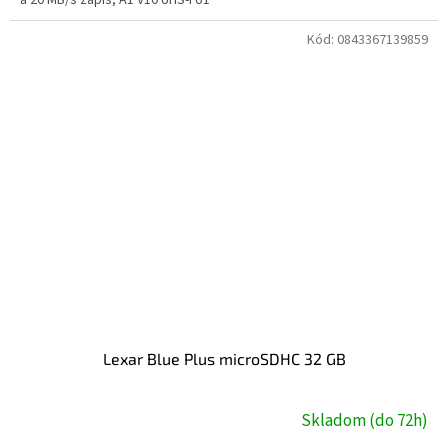
a 20 MB/s zápis, A1 V10 UHS-I U1
Kód:
0843367139859
Lexar Blue Plus microSDHC 32 GB
Skladom (do 72h)