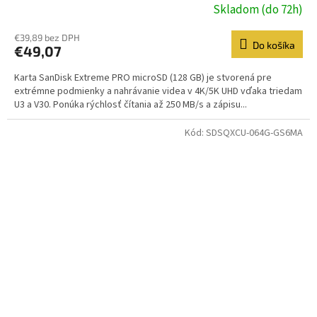
Skladom (do 72h)
€39,89 bez DPH
Do košíka
€49,07
Karta SanDisk Extreme PRO microSD (128 GB) je stvorená pre
extrémne podmienky a nahrávanie videa v 4K/5K UHD vďaka triedam
U3 a V30. Ponúka rýchlosť čítania až 250 MB/s a zápisu...
Kód:
SDSQXCU-064G-GS6MA