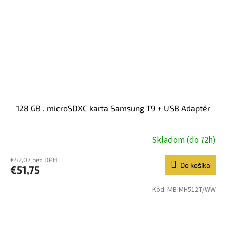
128 GB . microSDXC karta Samsung T9 + USB Adaptér
Skladom (do 72h)
€42,07 bez DPH
Do košíka
€51,75
Kód:
MB-MH512T/WW