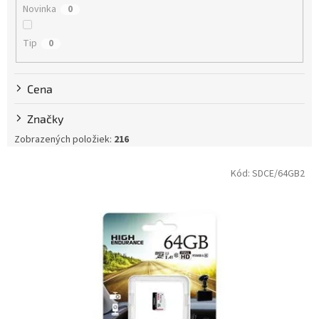
Novinka
0
o
v
Tip
0
Cena
Značky
Zobrazených položiek:
216
V
Kód:
SDCE/64GB2
ý
p
i
s
p
r
o
d
u