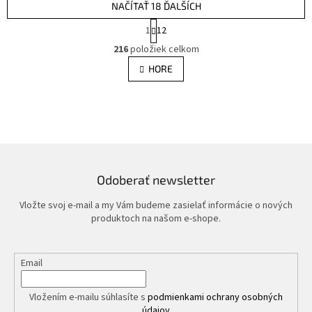
NAČÍTAŤ 18 ĎALŠÍCH
S
1
12
t
O
r
216
položiek celkom
v
á
l
HORE
n
á
k
d
o
v
a
a
c
n
i
i
e
e
p
r
Odoberať newsletter
v
k
Vložte svoj e-mail a my Vám budeme zasielať informácie o nových
y
produktoch na našom e-shope.
v
ý
p
Email
i
s
u
Vložením e-mailu súhlasíte s
podmienkami ochrany osobných
údajov