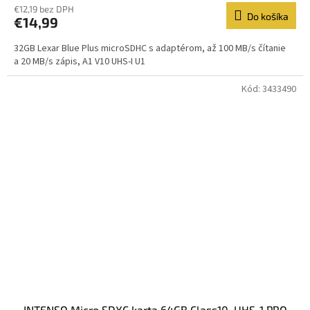
€12,19 bez DPH
Do košíka
€14,99
32GB Lexar Blue Plus microSDHC s adaptérom, až 100 MB/s čítanie
a 20 MB/s zápis, A1 V10 UHS-I U1
Kód:
3433490
INTENSO Micro SDXC karta 64GB Class10, UHS-1 PRO