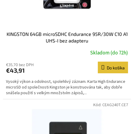
k
t
o
v
KINGSTON 64GB microSDHC Endurance 95R/30W C10 A1
UHS-I bez adapteru
Skladom (do 72h)
€35,70 bez DPH
Do košíka
€43,91
Vysoký výkon a odolnost, spolehlivý záznam. Karta High Endurance
microSD od společnosti Kingston je konstruována tak, aby dobře
snášela použití s velkým množstvím zápisů,...
Kód:
CEAG240T.CE7