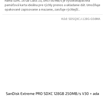
Hama SDHC 16 GB Class 10, UHS-I 80 MB/s je vysokokapacitná
pamäťová karta ideálna pre rýchly prenos a ukladanie dát. Umožňuje
opakované zapisovanie a mazanie, zaisťuje rýchlejší...
Kód:
SDSQXCJ-128G-GS6MA
SanDisk Extreme PRO SDXC 128GB 250MB/s V30 + ada