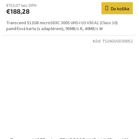
€153,07 bez DPH
Do košíka
€188,28
Transcend 512GB microSDXC 300S UHS-I U3 V30 A1 (Class 10)
paměťová karta (s adaptérem), 95MB/s R, 40MB/s W
Kód:
TS16GUSD300S2