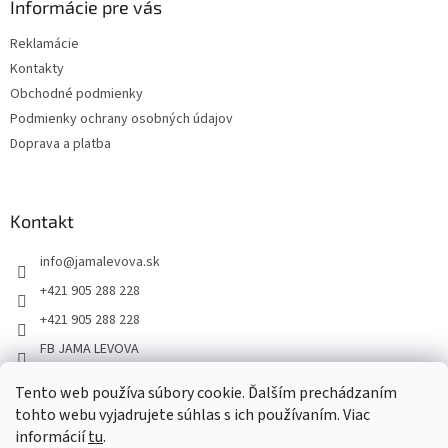
Informácie pre vás
Reklamácie
Kontakty
Obchodné podmienky
Podmienky ochrany osobných údajov
Doprava a platba
Kontakt
info
@
jamalevova.sk
+421 905 288 228
+421 905 288 228
FB JAMA LEVOVA
jama_levova
Tento web používa súbory cookie. Ďalším prechádzaním
JamaLevova
tohto webu vyjadrujete súhlas s ich používaním. Viac
+421905288228
informácií
tu
.