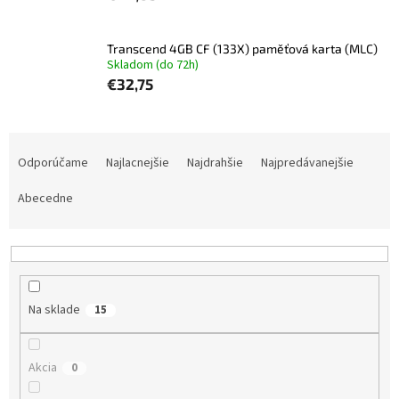
Transcend 4GB CF (133X) paměťová karta (MLC)
Skladom (do 72h)
€32,75
R
a
Odporúčame
Najlacnejšie
Najdrahšie
Najpredávanejšie
d
e
Abecedne
n
i
e
p
r
Na sklade
15
o
d
u
Akcia
0
k
t