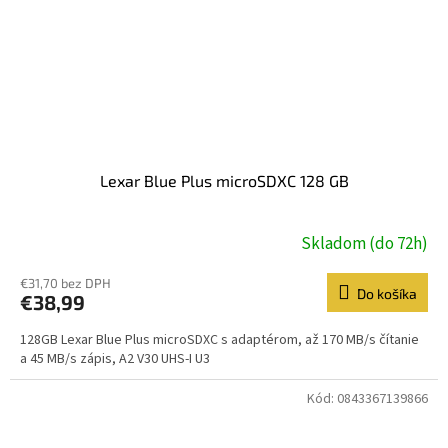
Lexar Blue Plus microSDXC 128 GB
Skladom (do 72h)
€31,70 bez DPH
Do košíka
€38,99
128GB Lexar Blue Plus microSDXC s adaptérom, až 170 MB/s čítanie
a 45 MB/s zápis, A2 V30 UHS-I U3
Kód:
0843367139866