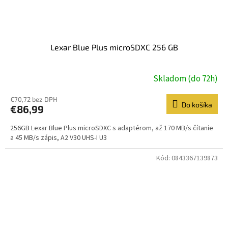
Lexar Blue Plus microSDXC 256 GB
Skladom (do 72h)
€70,72 bez DPH
Do košíka
€86,99
256GB Lexar Blue Plus microSDXC s adaptérom, až 170 MB/s čítanie
a 45 MB/s zápis, A2 V30 UHS-I U3
Kód:
0843367139873