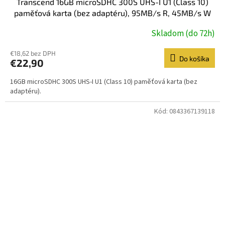
Transcend 16GB microSDHC 300S UHS-I U1 (Class 10)
paměťová karta (bez adaptéru), 95MB/s R, 45MB/s W
Skladom (do 72h)
€18,62 bez DPH
Do košíka
€22,90
16GB microSDHC 300S UHS-I U1 (Class 10) paměťová karta (bez
adaptéru).
Kód:
0843367139118