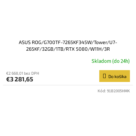
ASUS ROG/G700TF-7265KF345W/Tower/U7-
265KF/32GB/1TB/RTX 5080/W11H/3R
Skladom (do 24h)
€2 668,01 bez DPH
Do košíka
€3 281,65
Kód:
91B2005HMK