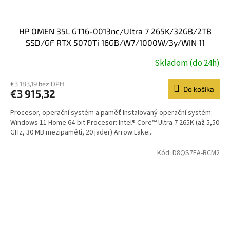
HP OMEN 35L GT16-0013nc/Ultra 7 265K/32GB/2TB
SSD/GF RTX 5070Ti 16GB/W7/1000W/3y/WIN 11
Home/black
Skladom (do 24h)
€3 183,19 bez DPH
Do košíka
€3 915,32
Procesor, operační systém a paměť Instalovaný operační systém:
Windows 11 Home 64-bit Procesor: Intel® Core™ Ultra 7 265K (až 5,50
GHz, 30 MB mezipaměti, 20 jader) Arrow Lake...
Kód:
D8QS7EA-BCM2