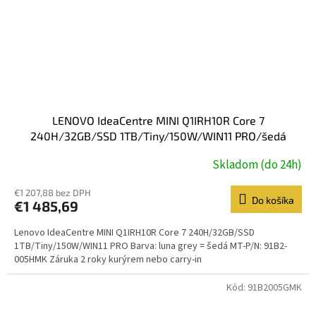
LENOVO IdeaCentre MINI Q1IRH10R Core 7
240H/32GB/SSD 1TB/Tiny/150W/WIN11 PRO/šedá
Skladom (do 24h)
€1 207,88 bez DPH
Do košíka
€1 485,69
Lenovo IdeaCentre MINI Q1IRH10R Core 7 240H/32GB/SSD
1TB/Tiny/150W/WIN11 PRO Barva: luna grey = šedá MT-P/N: 91B2-
005HMK Záruka 2 roky kurýrem nebo carry-in
Kód:
91B2005GMK