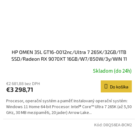
HP OMEN 35L GT16-0012nc/Ultra 7 265K/32GB/1TB
SSD/Radeon RX 9070XT 16GB/W7/850W/3y/WIN 11
Home/black
Skladom (do 24h)
€2 681,88 bez DPH
Do košíka
€3 298,71
Procesor, operační systém a paměť Instalovaný operační systém:
Windows 11 Home 64-bit Procesor: Intel® Core™ Ultra 7 265K (až 5,50
GHz, 30 MB mezipaměti, 20 jader) Arrow Lake...
Kód:
D8QS6EA-BCM2