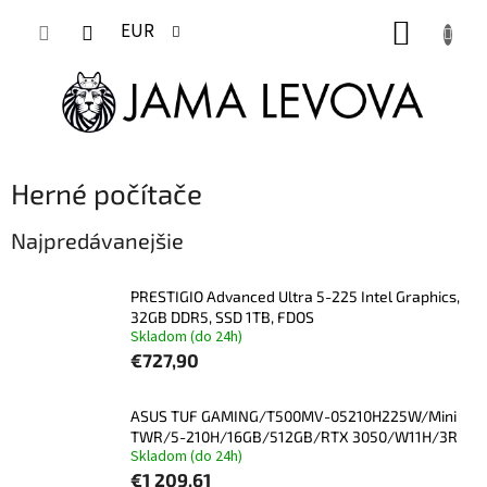
Prejsť
NÁKUP
na
EUR
obsah
KOŠÍK
Herné počítače
Najpredávanejšie
PRESTIGIO Advanced Ultra 5-225 Intel Graphics,
32GB DDR5, SSD 1TB, FDOS
Skladom (do 24h)
€727,90
ASUS TUF GAMING/T500MV-05210H225W/Mini
TWR/5-210H/16GB/512GB/RTX 3050/W11H/3R
Skladom (do 24h)
€1 209,61