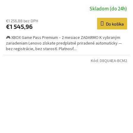
Skladom (do 24h)
€1 256,88 bez DPH
Do košíka
€1 545,96
🎮 XBOX Game Pass Premium – 2 mesiace ZADARMO K vybraným
zariadeniam Lenovo získate predplatné priradené automaticky —
bez registrácie, bez starostí. Platnosť...
Kód:
D8QU4EA-BCM2