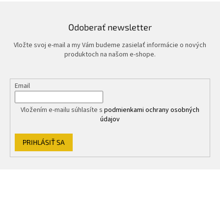
i
e
e
p
r
Odoberať newsletter
v
k
Vložte svoj e-mail a my Vám budeme zasielať informácie o nových
y
produktoch na našom e-shope.
v
ý
p
Email
i
s
u
Vložením e-mailu súhlasíte s
podmienkami ochrany osobných
údajov
PRIHLÁSIŤ SA
Z
á
p
ä
t