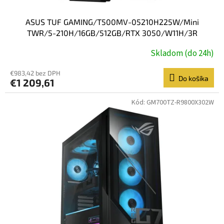
v
ASUS TUF GAMING/T500MV-05210H225W/Mini
TWR/5-210H/16GB/512GB/RTX 3050/W11H/3R
Skladom (do 24h)
€983,42 bez DPH
Do košíka
€1 209,61
Kód:
GM700TZ-R9800X302W