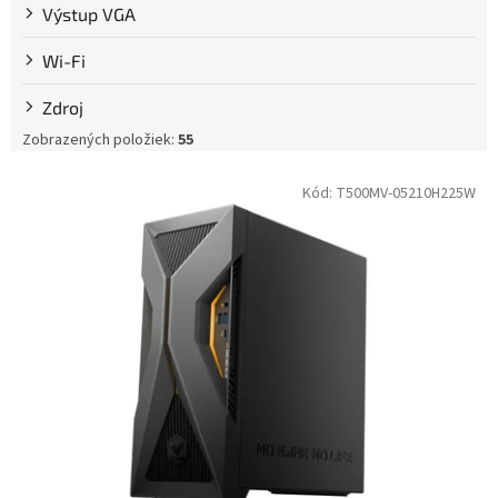
Výstup VGA
Wi-Fi
Zdroj
Zobrazených položiek:
55
V
Kód:
T500MV-05210H225W
ý
p
i
s
p
r
o
d
u
k
t
o