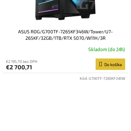
ASUS ROG/G700TF-7265KF346W/Tower/U7-
265KF/32GB/1TB/RTX 5070/W11H/3R
Skladom (do 24h)
€2 195,70 bez DPH
Do košíka
€2 700,71
Kód:
G700TF-7265KF345W