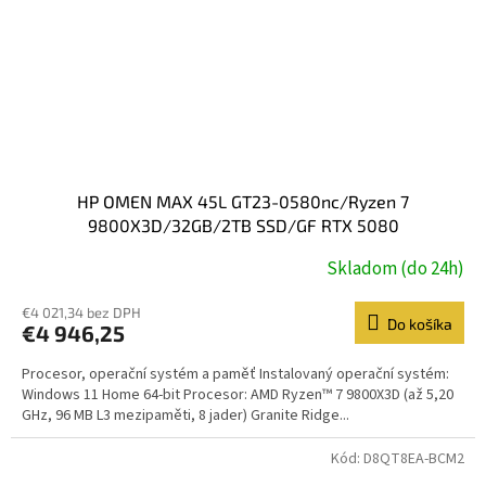
HP OMEN MAX 45L GT23-0580nc/Ryzen 7
9800X3D/32GB/2TB SSD/GF RTX 5080
16GB/W7/1200W/WC/3y/WIN 11 Home/black
Skladom (do 24h)
€4 021,34 bez DPH
Do košíka
€4 946,25
Procesor, operační systém a paměť Instalovaný operační systém:
Windows 11 Home 64-bit Procesor: AMD Ryzen™ 7 9800X3D (až 5,20
GHz, 96 MB L3 mezipaměti, 8 jader) Granite Ridge...
Kód:
D8QT8EA-BCM2