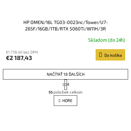
HP OMEN/16L TG03-0023nc/Tower/U7-
265F/16GB/1TB/RTX 5060Ti/W11H/3R
Skladom (do 24h)
€1 778,40 bez DPH
Do košíka
€2 187,43
NAČÍTAŤ 18 ĎALŠÍCH
S
1
4
t
O
r
55
položiek celkom
v
á
l
HORE
n
á
k
d
o
v
a
a
c
n
i