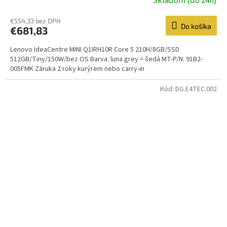
Skladom (do 24h)
€554,33 bez DPH
Do košíka
€681,83
Lenovo IdeaCentre MINI Q1IRH10R Core 5 210H/8GB/SSD
512GB/Tiny/150W/bez OS Barva: luna grey = šedá MT-P/N: 91B2-
005FMK Záruka 2 roky kurýrem nebo carry-in
Kód:
DG.E4TEC.002