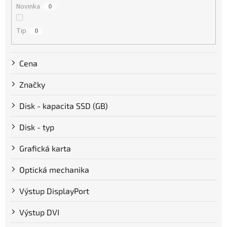
Novinka
0
o
v
Tip
0
Cena
Značky
Disk - kapacita SSD (GB)
Disk - typ
Grafická karta
Optická mechanika
Výstup DisplayPort
Výstup DVI