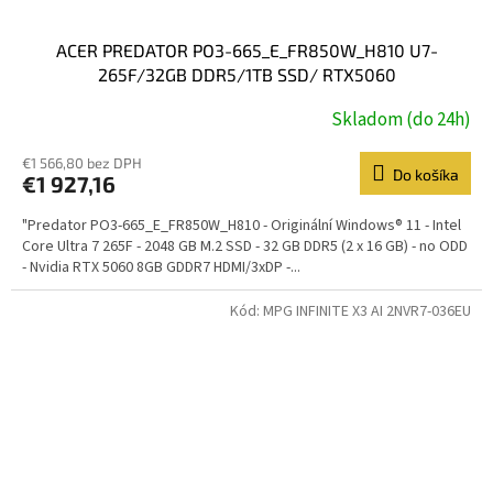
ACER PREDATOR PO3-665_E_FR850W_H810 U7-
265F/32GB DDR5/1TB SSD/ RTX5060
8GB/HDMI/3xDP/USB-C/LAN/Win 11 Home/herní PC
Skladom (do 24h)
€1 566,80 bez DPH
Do košíka
€1 927,16
"Predator PO3-665_E_FR850W_H810 - Originální Windows® 11 - Intel
Core Ultra 7 265F - 2048 GB M.2 SSD - 32 GB DDR5 (2 x 16 GB) - no ODD
- Nvidia RTX 5060 8GB GDDR7 HDMI/3xDP -...
Kód:
MPG INFINITE X3 AI 2NVR7-036EU