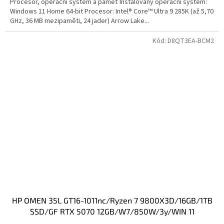
Procesor, operační systém a paměť Instalovaný operační systém:
Windows 11 Home 64-bit Procesor: Intel® Core™ Ultra 9 285K (až 5,70
GHz, 36 MB mezipaměti, 24 jader) Arrow Lake...
Kód:
D8QT3EA-BCM2
HP OMEN 35L GT16-1011nc/Ryzen 7 9800X3D/16GB/1TB
SSD/GF RTX 5070 12GB/W7/850W/3y/WIN 11
Home/black