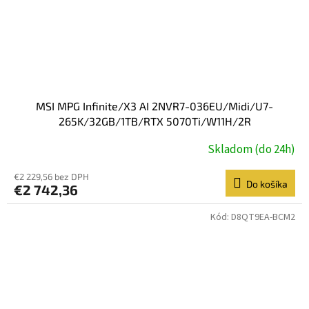
MSI MPG Infinite/X3 AI 2NVR7-036EU/Midi/U7-
265K/32GB/1TB/RTX 5070Ti/W11H/2R
Skladom (do 24h)
€2 229,56 bez DPH
Do košíka
€2 742,36
Kód:
D8QT9EA-BCM2