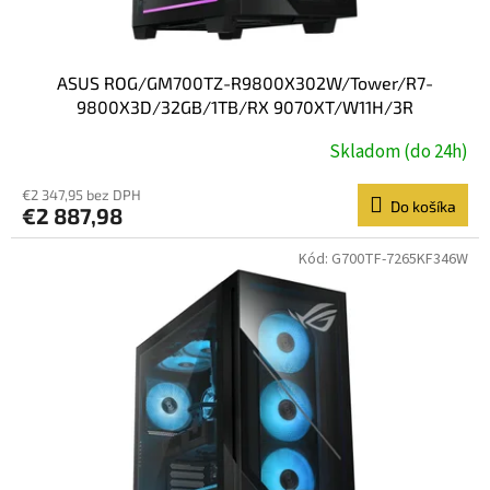
ASUS ROG/GM700TZ-R9800X302W/Tower/R7-
9800X3D/32GB/1TB/RX 9070XT/W11H/3R
Skladom (do 24h)
€2 347,95 bez DPH
Do košíka
€2 887,98
Kód:
G700TF-7265KF346W