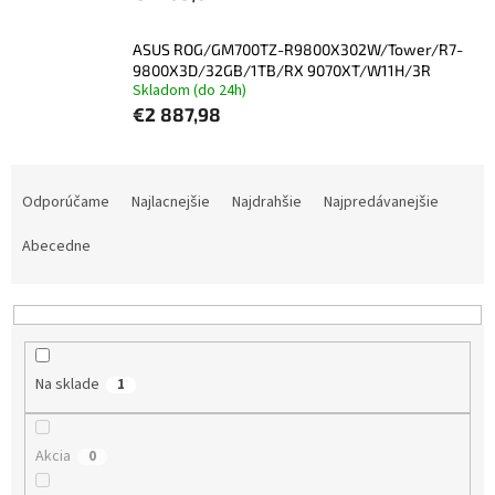
ASUS ROG/GM700TZ-R9800X302W/Tower/R7-
9800X3D/32GB/1TB/RX 9070XT/W11H/3R
Skladom (do 24h)
€2 887,98
R
a
Odporúčame
Najlacnejšie
Najdrahšie
Najpredávanejšie
d
e
Abecedne
n
i
e
p
r
Na sklade
1
o
d
u
Akcia
0
k
t