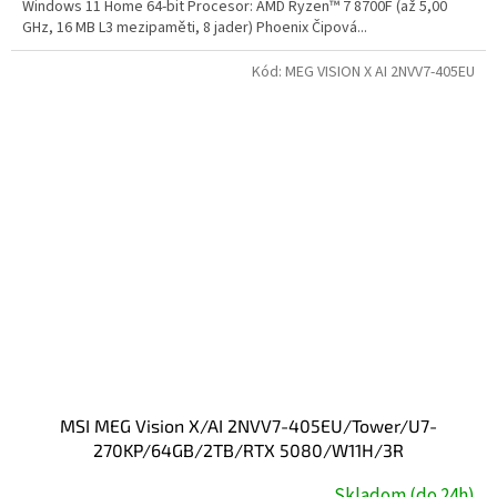
Windows 11 Home 64-bit Procesor: AMD Ryzen™ 7 8700F (až 5,00
GHz, 16 MB L3 mezipaměti, 8 jader) Phoenix Čipová...
Kód:
MEG VISION X AI 2NVV7-405EU
MSI MEG Vision X/AI 2NVV7-405EU/Tower/U7-
270KP/64GB/2TB/RTX 5080/W11H/3R
Skladom (do 24h)