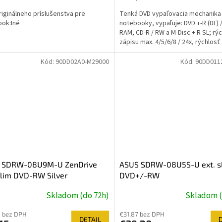
riginálneho príslušenstva pre
Tenká DVD vypaľovacia mechanika
ok:Iné
notebooky, vypaľuje: DVD +-R (DL) 
RAM, CD-R / RW a M-Disc + R SL; rý
zápisu max. 4/5/6/8 / 24x, rýchlosť 
max. 6/8 / 24x...
Kód:
90DD02A0-M29000
Kód:
90DD011
 SDRW-08U9M-U ZenDrive
ASUS SDRW-08U5S-U ext. s
Slim DVD-RW Silver
DVD+/-RW
Skladom (do 72h)
Skladom (
0 bez DPH
€31,87 bez DPH
DETAIL