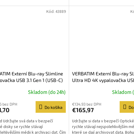
Kód:
43889
K
TIM Externí Blu-ray Slimline
VERBATIM Externí Blu-ray Sl
ovačka USB 3.1 Gen 1 (USB-C)
Ultra HD 4K vypalovačka USB
Gen 1 (USB-C)
Skladom (do 24h)
Skladom (
6 bez DPH
€134,93 bez DPH
Do košíka
Do
3,70
€165,97
d Udržujte svá data v bezpečí
Udržujte si data v bezpečí Optické
é disky se rychle stávají
rychle stávají nejspolehlivějším m
lehlivějšími médii k archivaci dat. Čím
které se dají archivovat data. Boh