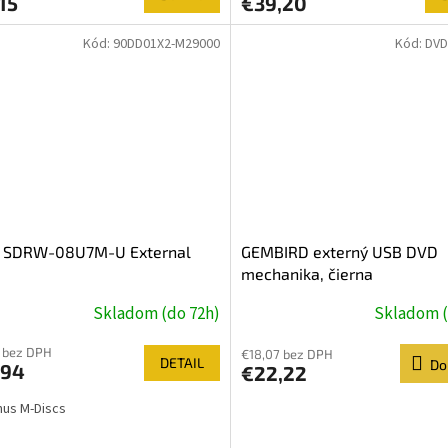
15
€39,20
Kód:
90DD01X2-M29000
Kód:
DVD
 SDRW-08U7M-U External
GEMBIRD externý USB DVD
mechanika, čierna
Skladom (do 72h)
Skladom (
 bez DPH
€18,07 bez DPH
DETAIL
Do
,94
€22,22
nus M-Discs