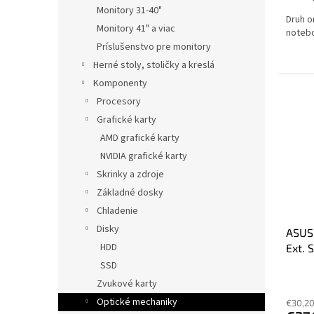
Monitory 31-40"
Druh o
Monitory 41" a viac
notebo
Príslušenstvo pre monitory
Herné stoly, stoličky a kreslá
Komponenty
Procesory
Grafické karty
AMD grafické karty
NVIDIA grafické karty
Skrinky a zdroje
Základné dosky
Chladenie
Disky
ASUS
HDD
Ext. 
SSD
Zvukové karty
Optické mechaniky
€30,2