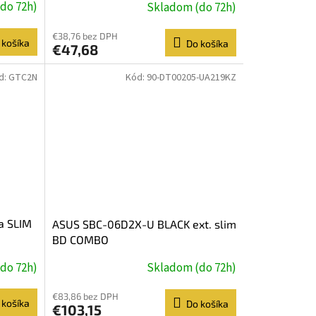
do 72h)
Skladom (do 72h)
€38,76 bez DPH
 košíka
Do košíka
€47,68
d:
GTC2N
Kód:
90-DT00205-UA219KZ
a SLIM
ASUS SBC-06D2X-U BLACK ext. slim
BD COMBO
do 72h)
Skladom (do 72h)
€83,86 bez DPH
 košíka
Do košíka
€103,15