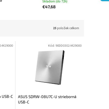
le
Skladom (do 72h)
€47,68
25
položiek celkom
0-M29000
Kód:
90DD0302-M29000
a USB-C
ASUS SDRW-08U7C-U strieborná
USB-C