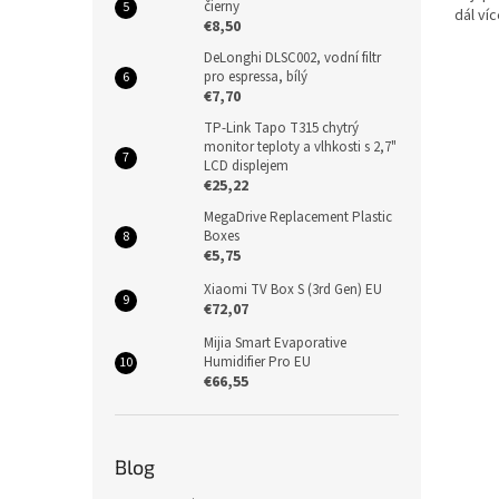
čierny
dál ví
€8,50
vynech
DeLonghi DLSC002, vodní filtr
pro espressa, bílý
€7,70
TP-Link Tapo T315 chytrý
monitor teploty a vlhkosti s 2,7"
LCD displejem
€25,22
MegaDrive Replacement Plastic
Boxes
€5,75
Xiaomi TV Box S (3rd Gen) EU
€72,07
Mijia Smart Evaporative
Humidifier Pro EU
€66,55
Blog