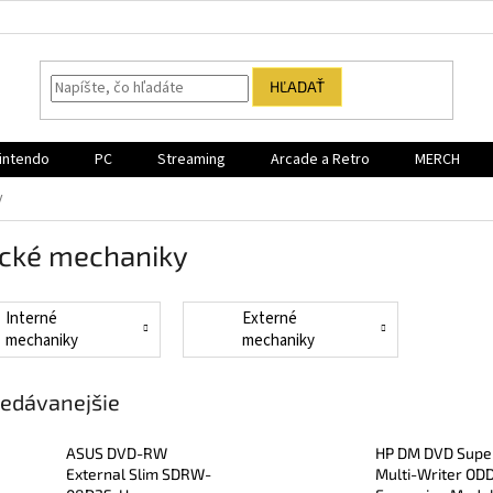
HĽADAŤ
intendo
PC
Streaming
Arcade a Retro
MERCH
y
ické mechaniky
Interné
Externé
mechaniky
mechaniky
edávanejšie
ASUS DVD-RW
HP DM DVD Supe
External Slim SDRW-
Multi-Writer OD