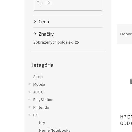
Tip
0
Cena
R
a
Značky
Odpor
d
Zobrazených položiek:
25
e
V
n
ý
i
Preskočiť
Kategórie
kategórie
p
e
i
p
Akcia
s
r
Mobile
p
o
r
d
XBOX
o
u
PlayStation
d
k
Nintendo
u
t
PC
HP D
k
o
Hry
ODD 
t
v
o
Herné Notebooky