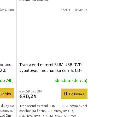
ód:
43888
Kód:
TS8XDVDS-K
imline
Transcend externí SLIM USB DVD
 3.1
vypalovací mechanika černá, CD-
R/RW, DVD±R, DVD±RW, DVD±R
do 24h)
Skladom (do 72h)
DL, M-DISC, DVD-RAM
€24,59 bez DPH
 košíka
Do košíka
€30,24
 disky se
Transcend externí SLIM USB DVD vypalovací
édiem, na
mechanika černá, CD-R/RW, DVD±R,
užel čím
DVD±RW, DVD±R DL, M-DISC, DVD-RAM