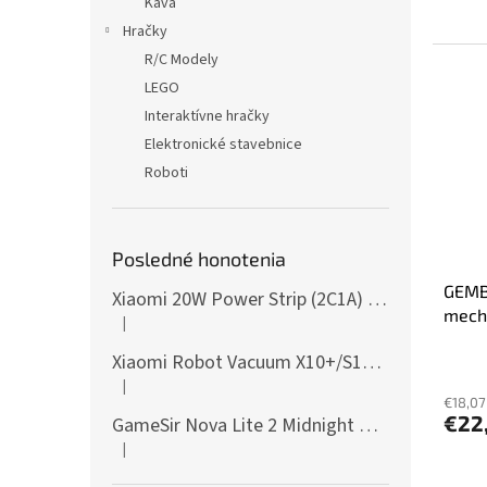
Káva
Hračky
R/C Modely
LEGO
Interaktívne hračky
Elektronické stavebnice
Roboti
Posledné honotenia
GEMB
Xiaomi 20W Power Strip (2C1A) EU
mecha
|
Hodnotenie produktu je 5 z 5 hviezdičiek.
Xiaomi Robot Vacuum X10+/S10+/X10/X20+ Side Brush
|
Hodnotenie produktu je 5 z 5 hviezdičiek.
€18,07
€22
GameSir Nova Lite 2 Midnight Gray
|
Hodnotenie produktu je 5 z 5 hviezdičiek.