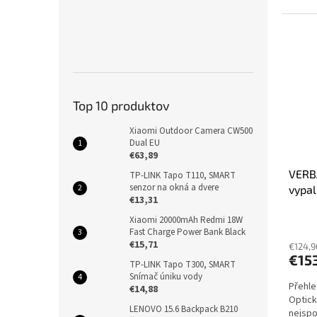
Top 10 produktov
Xiaomi Outdoor Camera CW500
Dual EU
€63,89
VERBA
TP-LINK Tapo T110, SMART
senzor na okná a dvere
vypal
€13,31
Xiaomi 20000mAh Redmi 18W
Fast Charge Power Bank Black
€15,71
€124,9
€15
TP-LINK Tapo T300, SMART
Snímač úniku vody
Přehle
€14,88
Optick
LENOVO 15.6 Backpack B210
nejspo