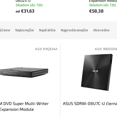
08D2S-U
Expansion Modu
Skladom (do 72h)
Skladom (do 72h)
€31,63
€58,38
od
účame
Najlacnejšie
Najdrahšie
Najpredávanejšie
Abecedne
Kód:
K9Q83AA
Kód:
90DD030
M DVD Super Multi-Writer
ASUS SDRW-08U7C-U čiern
Expansion Module