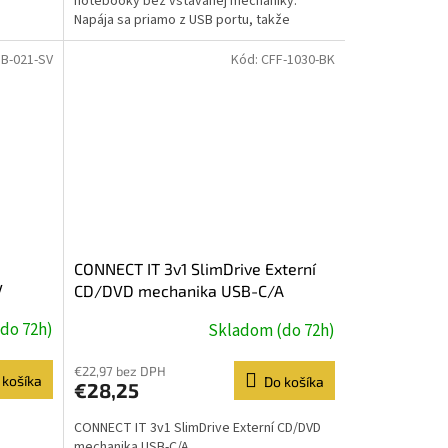
notebooky bez vstavanej mechaniky.
Napája sa priamo z USB portu, takže
nepotrebuje externý...
B-021-SV
Kód:
CFF-1030-BK
CONNECT IT 3v1 SlimDrive Externí
V
CD/DVD mechanika USB-C/A
do 72h)
Skladom (do 72h)
€22,97 bez DPH
 košíka
Do košíka
€28,25
CONNECT IT 3v1 SlimDrive Externí CD/DVD
mechanika USB-C/A