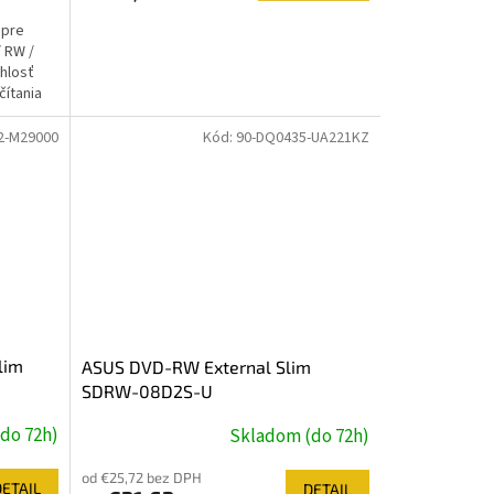
 pre
/ RW /
chlosť
čítania
2-M29000
Kód:
90-DQ0435-UA221KZ
lim
ASUS DVD-RW External Slim
SDRW-08D2S-U
do 72h)
Skladom (do 72h)
od €25,72 bez DPH
DETAIL
DETAIL