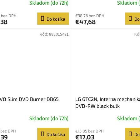
Skladom (do 72h)
Skladom (
 bez DPH
€38,76 bez DPH
Do košíka
Do
,38
€47,68
Kód:
888015471
Kó
VO Slim DVD Burner DB65
LG GTC2N, Interna mechanik
DVD-RW black bulk
Skladom (do 72h)
Skladom (
 bez DPH
€13,85 bez DPH
Do košíka
Do
,39
€17,03