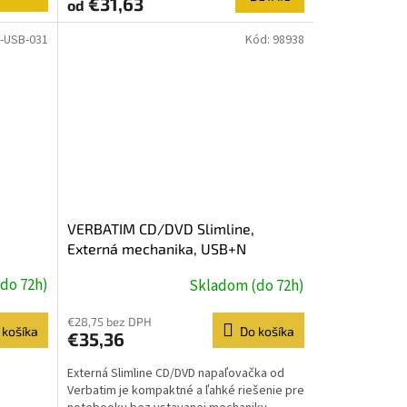
€31,63
od
-USB-031
Kód:
98938
VERBATIM CD/DVD Slimline,
Externá mechanika, USB+N
do 72h)
Skladom (do 72h)
€28,75 bez DPH
 košíka
Do košíka
€35,36
Externá Slimline CD/DVD napaľovačka od
Verbatim je kompaktné a ľahké riešenie pre