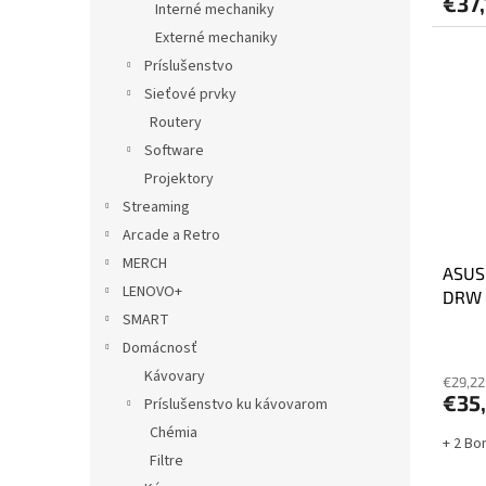
€37,
Interné mechaniky
Externé mechaniky
Príslušenstvo
Sieťové prvky
Routery
Software
Projektory
Streaming
Arcade a Retro
MERCH
ASUS
LENOVO+
DRW
SMART
Domácnosť
Kávovary
€29,22
€35
Príslušenstvo ku kávovarom
Chémia
+ 2 Bo
Filtre