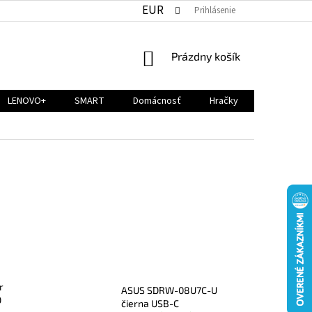
EUR
Prihlásenie
NÁKUPNÝ
Prázdny košík
KOŠÍK
LENOVO+
SMART
Domácnosť
Hračky
r
ASUS SDRW-08U7C-U
D
čierna USB-C