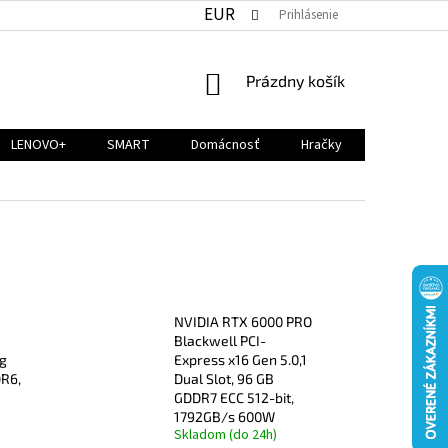
EUR
Prihlásenie
NÁKUPNÝ
Prázdny košík
KOŠÍK
LENOVO+
SMART
Domácnosť
Hračky
NVIDIA RTX 6000 PRO
Blackwell PCI-
ng
Express x16 Gen 5.0,1
DR6,
Dual Slot, 96 GB
GDDR7 ECC 512-bit,
1792GB/s 600W
Skladom (do 24h)