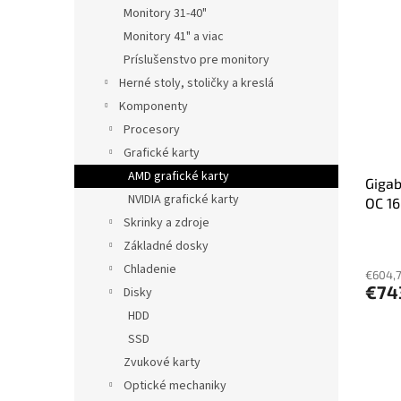
Monitory 31-40"
Monitory 41" a viac
Príslušenstvo pre monitory
Herné stoly, stoličky a kreslá
Komponenty
Procesory
Grafické karty
AMD grafické karty
Giga
NVIDIA grafické karty
OC 1
Skrinky a zdroje
Základné dosky
Chladenie
€604,
€74
Disky
HDD
SSD
Zvukové karty
Optické mechaniky