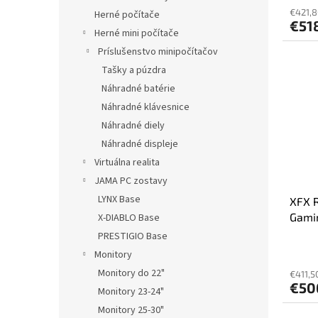
€421,8
Herné počítače
€51
Herné mini počítače
Príslušenstvo minipočítačov
Tašky a púzdra
Náhradné batérie
Náhradné klávesnice
Náhradné diely
Náhradné displeje
Virtuálna realita
JAMA PC zostavy
LYNX Base
XFX 
Gamin
X-DIABLO Base
HDMI
PRESTIGIO Base
Monitory
Monitory do 22"
€411,5
€50
Monitory 23-24"
Monitory 25-30"