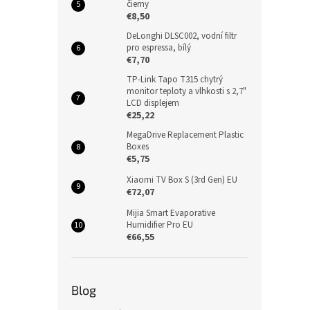
čierny
€8,50
DeLonghi DLSC002, vodní filtr
pro espressa, bílý
€7,70
TP-Link Tapo T315 chytrý
monitor teploty a vlhkosti s 2,7"
LCD displejem
€25,22
MegaDrive Replacement Plastic
Boxes
€5,75
Xiaomi TV Box S (3rd Gen) EU
€72,07
Mijia Smart Evaporative
Humidifier Pro EU
€66,55
Blog