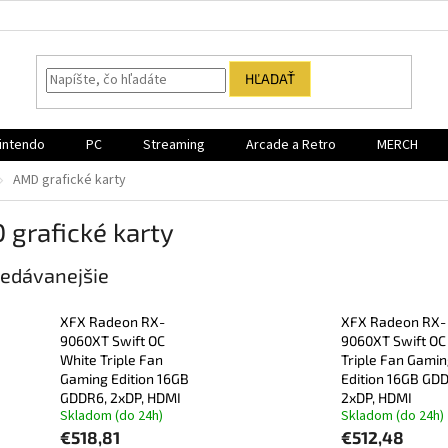
HĽADAŤ
intendo
PC
Streaming
Arcade a Retro
MERCH
AMD grafické karty
grafické karty
edávanejšie
XFX Radeon RX-
XFX Radeon RX-
9060XT Swift OC
9060XT Swift OC
White Triple Fan
Triple Fan Gami
Gaming Edition 16GB
Edition 16GB GD
GDDR6, 2xDP, HDMI
2xDP, HDMI
Skladom (do 24h)
Skladom (do 24h)
€518,81
€512,48