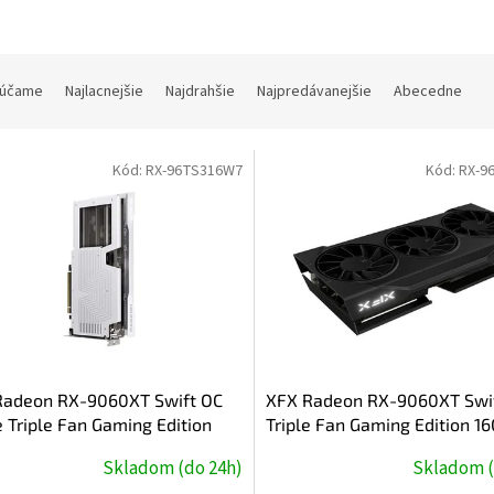
účame
Najlacnejšie
Najdrahšie
Najpredávanejšie
Abecedne
Kód:
RX-96TS316W7
Kód:
RX-9
Radeon RX-9060XT Swift OC
XFX Radeon RX-9060XT Swi
 Triple Fan Gaming Edition
Triple Fan Gaming Edition 1
 GDDR6, 2xDP, HDMI
GDDR6, 2xDP, HDMI
Skladom (do 24h)
Skladom (