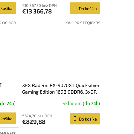
€10 867,30 bez DPH
 košíka
Do košíka
€13 366,78
G OC-8GD
Kód:
RX-97TQICKB9
T
XFX Radeon RX-9070XT Quicksilver
Gaming Edition 16GB GDDR6, 3xDP,
HDMI
do 24h)
Skladom (do 24h)
€674,70 bez DPH
 košíka
Do košíka
€829,88
0-M0NA00