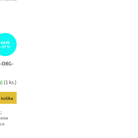
€479
–37 %
-O8G-
h)
(1 ks.)
 košíka
;
denie
ice