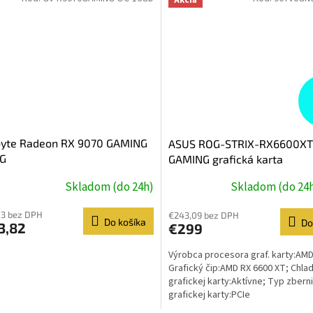
byte Radeon RX 9070 GAMING
ASUS ROG-STRIX-RX6600XT
6G
GAMING grafická karta
Skladom (do 24h)
Skladom (do 24
73 bez DPH
€243,09 bez DPH
Do košíka
Do
3,82
€299
Výrobca procesora graf. karty:AMD
Grafický čip:AMD RX 6600 XT; Chla
grafickej karty:Aktívne; Typ zbern
grafickej karty:PCIe