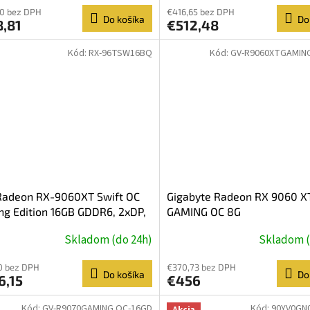
0 bez DPH
€416,65 bez DPH
Do košíka
Do
8,81
€512,48
Kód:
RX-96TSW16BQ
Kód:
GV-R9060XTGAMIN
Radeon RX-9060XT Swift OC
Gigabyte Radeon RX 9060 X
g Edition 16GB GDDR6, 2xDP,
GAMING OC 8G
Skladom (do 24h)
Skladom (
0 bez DPH
€370,73 bez DPH
Do košíka
Do
6,15
€456
Kód:
GV-R9070GAMING OC-16GD
Kód:
90YV0GN
Akcia