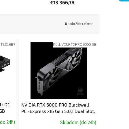
€13 366,78
8
položiek celkom
6TS316B7
Kód:
VCNRTXPRO6000-SB
ft OC
NVIDIA RTX 6000 PRO Blackwell
6GB
PCI-Express x16 Gen 5.0,1 Dual Slot,
96 GB GDDR7 ECC 512-bit, 1792GB/s
do 24h)
Skladom (do 24h)
600W