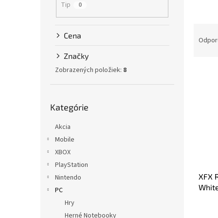
Tip
0
R
Cena
a
Odpor
d
Značky
e
Zobrazených položiek:
8
V
n
ý
i
p
e
Preskočiť
i
p
Kategórie
kategórie
s
r
p
o
Akcia
r
d
Mobile
o
u
XBOX
d
k
PlayStation
u
t
XFX 
k
Nintendo
o
White
t
v
PC
16GB
o
Hry
v
Herné Notebooky