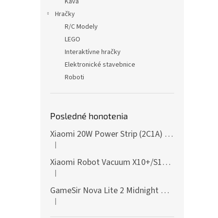
Káva
Hračky
R/C Modely
LEGO
Interaktívne hračky
Elektronické stavebnice
Roboti
Posledné honotenia
Xiaomi 20W Power Strip (2C1A) EU
|
Hodnotenie produktu je 5 z 5 hviezdičiek.
Xiaomi Robot Vacuum X10+/S10+/X10/X20+ Side Brush
|
Hodnotenie produktu je 5 z 5 hviezdičiek.
GameSir Nova Lite 2 Midnight Gray
|
Hodnotenie produktu je 5 z 5 hviezdičiek.